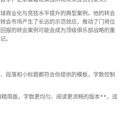
足球商业化与竞技水平提升的典型案例。他的转会
球转会市场产生了长远的示范效应，推动了门将位
高回报的转会案例可能会成为顶级俱乐部战略的重
铭记。
构、段落和小标题都符合你提供的模板，字数控制
微精简版，字数更均匀、阅读更流畅的版本**，适