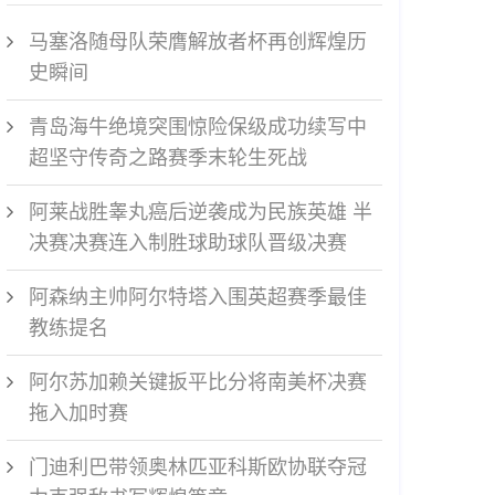
马塞洛随母队荣膺解放者杯再创辉煌历
史瞬间
青岛海牛绝境突围惊险保级成功续写中
超坚守传奇之路赛季末轮生死战
阿莱战胜睾丸癌后逆袭成为民族英雄 半
决赛决赛连入制胜球助球队晋级决赛
阿森纳主帅阿尔特塔入围英超赛季最佳
教练提名
阿尔苏加赖关键扳平比分将南美杯决赛
拖入加时赛
门迪利巴带领奥林匹亚科斯欧协联夺冠