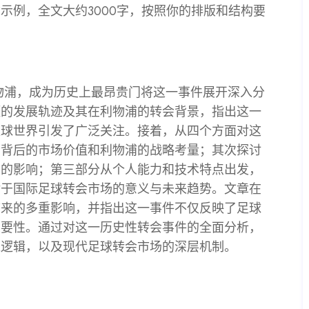
示例，全文大约3000字，按照你的排版和结构要
利物浦，成为历史上最昂贵门将这一事件展开深入分
涯的发展轨迹及其在利物浦的转会背景，指出这一
足球世界引发了广泛关注。接着，从四个方面对这
会背后的市场价值和利物浦的战略考量；其次探讨
固的影响；第三部分从个人能力和技术特点出发，
对于国际足球转会市场的意义与未来趋势。文章在
带来的多重影响，并指出这一事件不仅反映了足球
重要性。通过对这一历史性转会事件的全面分析，
维逻辑，以及现代足球转会市场的深层机制。