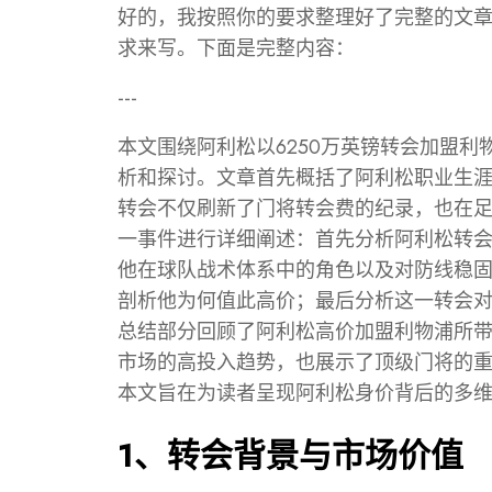
好的，我按照你的要求整理好了完整的文章
求来写。下面是完整内容：
---
本文围绕阿利松以6250万英镑转会加盟
析和探讨。文章首先概括了阿利松职业生
转会不仅刷新了门将转会费的纪录，也在
一事件进行详细阐述：首先分析阿利松转
他在球队战术体系中的角色以及对防线稳
剖析他为何值此高价；最后分析这一转会
总结部分回顾了阿利松高价加盟利物浦所
市场的高投入趋势，也展示了顶级门将的
本文旨在为读者呈现阿利松身价背后的多
1、转会背景与市场价值