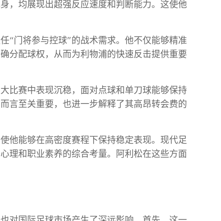
飞身，均展现出超强反应速度和判断能力。这使他
任“门将参与控球”的战术需求。他不仅能够精准
准确分配球权，从而为利物浦的快速反击提供重要
重大比赛中表现沉稳，面对点球和单刀球能够保持
部而言至关重要，也进一步解释了其高昂转会费的
，使他能够在高密度赛程下保持稳定表现。现代足
、心理和职业素养的综合考量。阿利松在这些方面
，也对国际足球市场产生了深远影响。首先，这一