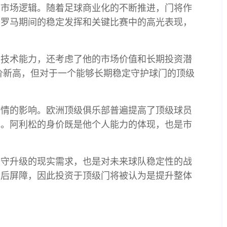
的市场逻辑。随着足球商业化的不断推进，门将作
在罗马期间的稳定发挥和关键比赛中的高光表现，
的技术能力，还考虑了他的市场价值和长期投资潜
身价新高，但对于一个能够长期稳定守护球门的顶级
行情的影响。欧洲顶级俱乐部普遍提高了顶级球员
现。阿利松的身价既是他个人能力的体现，也是市
防守升级的现实需求，也是对未来球队稳定性的战
最后屏障，因此投资于顶级门将被认为是提升整体