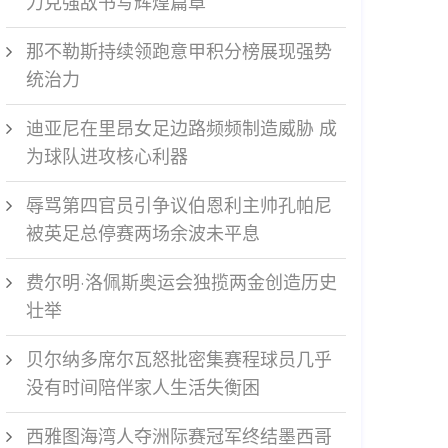
力克强敌书写辉煌篇章
那不勒斯持续领跑意甲积分榜展现强势
统治力
迪亚尼在里昂女足边路频频制造威胁 成
为球队进攻核心利器
辱骂第四官员引争议伯恩利主帅孔帕尼
被英足总停赛两场余波未平息
费尔明·洛佩斯奥运会独揽两金创造历史
壮举
贝尔纳多席尔瓦怒批密集赛程球员几乎
没有时间陪伴家人生活失衡困
西雅图海湾人夺洲际赛冠军终结墨西哥