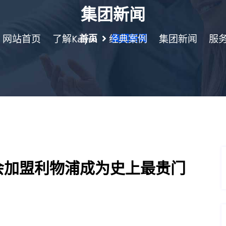
集团新闻
网站首页
了解kaiyun
首页
经典案例
集团新闻
集团新闻
服
会加盟利物浦成为史上最贵门