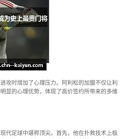
在进攻时增加了心理压力。阿利松的加盟不仅让利
了明显的心理优势，体现了高价签约所带来的多维
在现代足球中堪称顶尖。首先，他在扑救技术上极