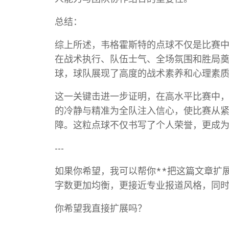
总结：
综上所述，韦格霍斯特的点球不仅是比赛
在战术执行、队伍士气、全场氛围和胜局
球，球队展现了高度的战术素养和心理素
这一关键击进一步证明，在高水平比赛中
的冷静与精准为全队注入信心，使比赛从
障。这粒点球不仅书写了个人荣誉，更成
---
如果你希望，我可以帮你**把这篇文章扩展
字数更加均衡，更接近专业报道风格，同
你希望我直接扩展吗？