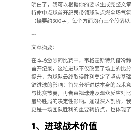
明白了，我可以根据你的要求生成完整文章
特命中点球首开纪录带领球队点燃全场气氛
（摘要约300字，每个方面均有三个段落以
---
文章摘要：
在本场激烈的比赛中，韦格霍斯特凭借冷
首开纪录。这粒进球不仅改变了场上的比
提升，为球队最终取得胜利奠定了坚实基
键进球的影响：首先分析进球本身的战术
与比赛节奏，再者审视球迷及观众反应对
最终胜局的决定性影响。通过深入剖析，
更是一场团队胜利的重要转折点，也体现
1、进球战术价值