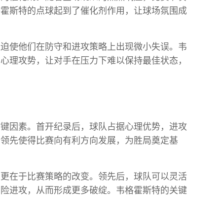
格霍斯特的点球起到了催化剂作用，让球场氛围成
，迫使他们在防守和进攻策略上出现微小失误。韦
种心理攻势，让对手在压力下难以保持最佳状态，
关键因素。首开纪录后，球队占据心理优势，进攻
的领先使得比赛向有利方向发展，为胜局奠定基
，更在于比赛策略的改变。领先后，球队可以灵活
冒险进攻，从而形成更多破绽。韦格霍斯特的关键