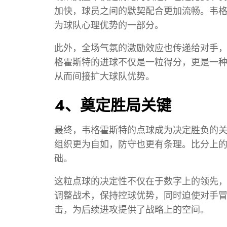
加快，球员之间的默契配合更加流畅。韦
为球队心理优势的一部分。
此外，全场气氛的激励效应也传递给对手
格霍斯特的进球不仅是一粒得分，更是一
从而间接扩大球队优势。
4、奠定胜局关键
最终，韦格霍斯特的点球成为决定胜负的
组织更为自如，防守也更有条理。比分上
础。
这粒点球的决定性不仅在于数字上的领先
调整战术，保持控球优势，同时迫使对手
击，为后续进攻提供了战略上的空间。