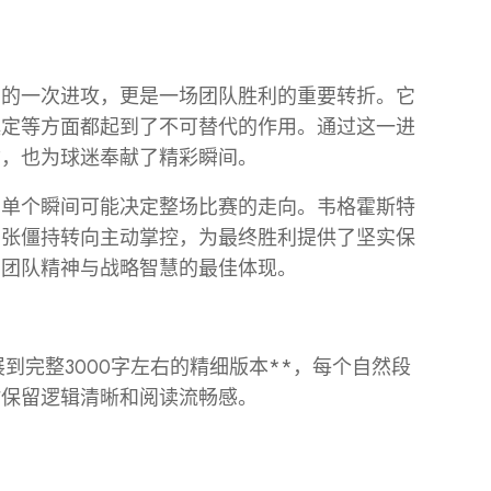
中的一次进攻，更是一场团队胜利的重要转折。它
奠定等方面都起到了不可替代的作用。通过这一进
质，也为球迷奉献了精彩瞬间。
，单个瞬间可能决定整场比赛的走向。韦格霍斯特
紧张僵持转向主动掌控，为最终胜利提供了坚实保
为团队精神与战略智慧的最佳体现。
到完整3000字左右的精细版本**，每个自然段
时保留逻辑清晰和阅读流畅感。