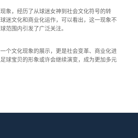
殊现象，经历了从球迷女神到社会文化符号的转
、球迷文化和商业化运作，可以看出，这一现象不
全球范围内引发了广泛关注。
是一个文化现象的展示，更是社会变革、商业化进
牙足球宝贝的形象或许会继续演变，成为更加多元