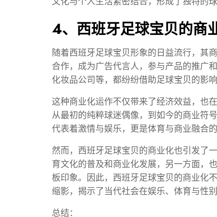
文化与个人生活紧密结合，形成了独特的
4、西班牙足球宝贝的商
随着西班牙足球宝贝形象的日益流行，其
合作，成为广告代言人，参与产品的推广
化妆品公司等，都纷纷借助足球宝贝的影
这种商业化运作不仅带来了经济效益，也
从最初的纯粹球迷偶像，到如今的商业符
代表着激情与娱乐，更是体育与商业融合
然而，西班牙足球宝贝的商业化也引发了
育文化的普及和商业化发展，另一方面，
板印象。因此，西班牙足球宝贝的商业化
缩影，揭示了当代社会在娱乐、体育与性
总结：