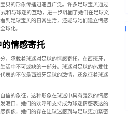
球宝贝的形象传播迅速且广泛。许多足球宝贝通过
己的生活方式和与球迷的互动，进一步巩固了她们在足球文
够看到足球宝贝的日常生活，还能与她们建立情感
的全球化。
中的情感寄托
部分，承载着球迷对足球的情感寄托。在西班牙，
常生活中不可或缺的一部分。球迷对足球的热爱往
们代表的不仅是西班牙足球的激情，还象征着球迷
与自信的象征，这种形象在球迷中具有强烈的情感
的发泄口，她们的欢呼和支持成为球迷情感表达的
情感偶像，她们的存在让球迷感到与足球更加紧密