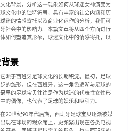
与文化背景，分析这一现象如何从球迷女神演变为
足球文化中的独特符号，具有丰富的社会内涵和历
、球迷的情感寄托以及商业化运作的分析，我们可
班牙社会中的影响力。本篇文章将从四个方面进行
媒体如何塑造其形象，球迷文化中的情感寄托，以
史背景
，它源于西班牙足球文化的长期积淀。最初，足球
初步的雏形，但在西班牙，这一角色逐渐与足球的
。最早的足球宝贝往往是作为球迷的代表性女性形
体中的偶像，也代表了足球的娱乐和吸引力。
在20世纪90年代后期，西班牙足球宝贝逐渐被媒
仅出现在球场的观众席上，更频繁出现在各类电视
鸣的符号。西班牙足球宝贝的形象，也与西班牙的