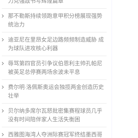
力克强敌书写辉煌篇章
那不勒斯持续领跑意甲积分榜展现强势
统治力
迪亚尼在里昂女足边路频频制造威胁 成
为球队进攻核心利器
辱骂第四官员引争议伯恩利主帅孔帕尼
被英足总停赛两场余波未平息
费尔明·洛佩斯奥运会独揽两金创造历史
壮举
贝尔纳多席尔瓦怒批密集赛程球员几乎
没有时间陪伴家人生活失衡困
西雅图海湾人夺洲际赛冠军终结墨西哥