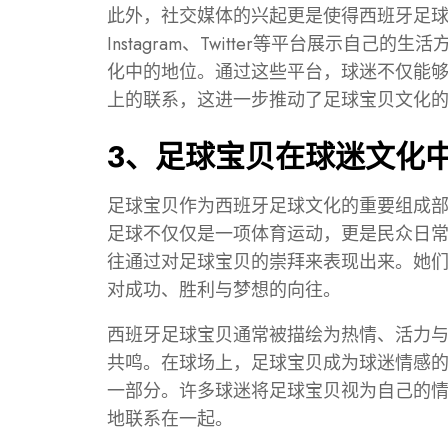
此外，社交媒体的兴起更是使得西班牙足
Instagram、Twitter等平台展示自
化中的地位。通过这些平台，球迷不仅能
上的联系，这进一步推动了足球宝贝文化
3、足球宝贝在球迷文化
足球宝贝作为西班牙足球文化的重要组成
足球不仅仅是一项体育运动，更是民众日
往通过对足球宝贝的崇拜来表现出来。她
对成功、胜利与梦想的向往。
西班牙足球宝贝通常被描绘为热情、活力
共鸣。在球场上，足球宝贝成为球迷情感
一部分。许多球迷将足球宝贝视为自己的
地联系在一起。