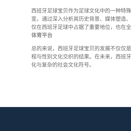
西班牙足球宝贝作为足球文化中的一种特
变。通过深入分析其历史背景、媒体塑造
仅在西班牙足球中占据了重要地位，也在
体育平台
总的来说，西班牙足球宝贝的发展不仅仅
程与性别文化交织的结果。在未来，西班
化与复杂的社会文化符号。