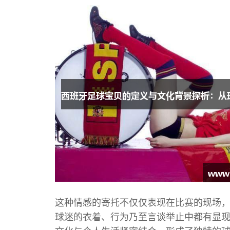
这种情感的寄托不仅仅表现在比赛的现场
球迷的衣着、行为乃至言谈举止中都有显