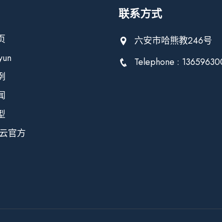
联系方式
页
六安市哈熊教246号
yun
Telephone : 13659630
例
闻
型
开云官方