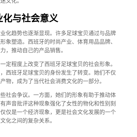
球迷文化。
业化与社会意义
商业化趋势也逐渐显现。许多足球宝贝通过与品牌
和形象塑造。西班牙的时尚产业、体育用品品牌、
响力，推动自己的产品销售。
在一定程度上改变了西班牙足球宝贝的社会形象。
号，西班牙足球宝贝的身份发生了转变。她们不仅
的产物，成为了当代社会消费文化的一部分。
一些社会争议。一方面，她们的形象有助于推动体
也有声音批评这种现象强化了女性的物化和性别刻
不仅仅是一个经济现象，更是社会文化发展的一个
别文化之间的复杂关系。