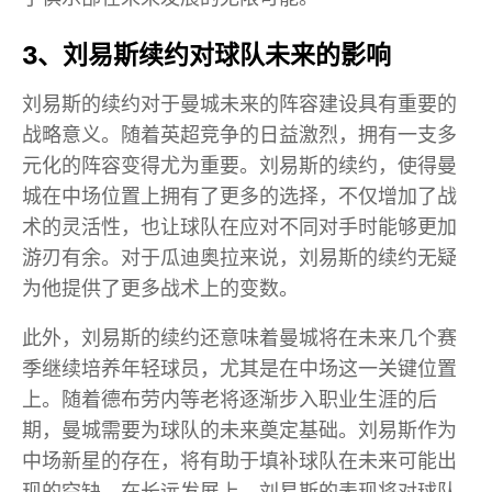
3、刘易斯续约对球队未来的影响
刘易斯的续约对于曼城未来的阵容建设具有重要的
战略意义。随着英超竞争的日益激烈，拥有一支多
元化的阵容变得尤为重要。刘易斯的续约，使得曼
城在中场位置上拥有了更多的选择，不仅增加了战
术的灵活性，也让球队在应对不同对手时能够更加
游刃有余。对于瓜迪奥拉来说，刘易斯的续约无疑
为他提供了更多战术上的变数。
此外，刘易斯的续约还意味着曼城将在未来几个赛
季继续培养年轻球员，尤其是在中场这一关键位置
上。随着德布劳内等老将逐渐步入职业生涯的后
期，曼城需要为球队的未来奠定基础。刘易斯作为
中场新星的存在，将有助于填补球队在未来可能出
现的空缺。在长远发展上，刘易斯的表现将对球队