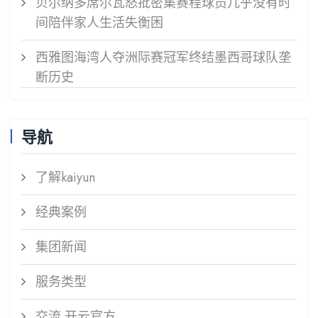
贝尔纳多席尔瓦怒批密集赛程球员几乎没有时
间陪伴家人生活失衡困
西雅图海湾人夺洲际赛冠军终结墨西哥球队垄
断历史
导航
了解kaiyun
经典案例
集团新闻
服务类型
交流 开云官方