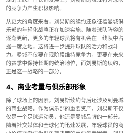
的竞争力产生积极影响。
从更大的角度来看，刘易斯的续约还象征着曼城俱
乐部的年轻化战略正在加速实施。随着球队阵容的
逐渐更新，更多的年轻球员将有机会在一线队中占
据一席之地，这将进一步提升球队的活力和战斗
力。曼城不仅要在现阶段维持竞争力，更要在未来
的赛季中保持长期的统治地位，而刘易斯的续约，
正是这一战略的一部分。
4、商业考量与俱乐部形象
除了球场上的因素，刘易斯续约背后还涉及到曼城
的商业战略。作为俱乐部的重要资产，刘易斯不仅
仅是一个足球运动员，他还是曼城品牌的一部分。
随着社交媒体和全球化的迅速发展，年轻球员的商