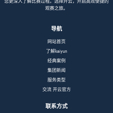
您更深入了解比赛过程。选择开云，开启高效便捷的
观赛之旅。
导航
网站首页
了解kaiyun
经典案例
集团新闻
服务类型
交流 开云官方
联系方式