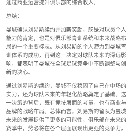
通过商业运营提升俱乐部的综合收入。
总结：
曼城确认刘易斯续约并加薪奖励，既是对球员个人
能力的肯定，也是对俱乐部青训系统和未来战略布
局的一个重要标志。从刘易斯的个人潜力到曼城青
训体系的成功，再到这一决定对球队未来的深远影
响，都表明了曼城在全球足球竞争中不断调整与创
新的决心。
通过刘易斯的续约，曼城不仅稳固了自己在中场的
实力，还为球队未来的年轻化战略奠定了基础。这
一决策的背后，既有竞技层面的考量，也有商业与
品牌的战略布局。总体而言，刘易斯的留队为曼城
未来的发展提供了更多的可能性，俱乐部在未来的
赛季中，势必将在各个层面展现出更强的竞争力。