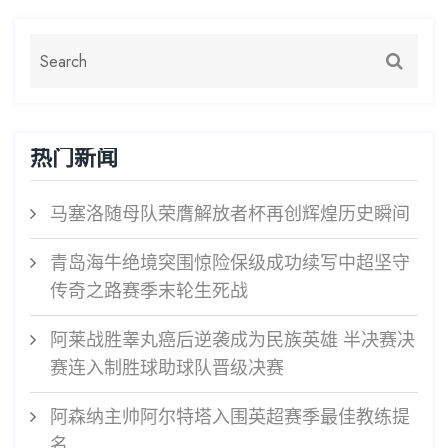
热门新闻
马塞洛随母队荣膺解放者杯再创辉煌历史瞬间
青岛海牛绝境突围惊险保级成功续写中超坚守
传奇之路赛季末轮生死战
阿莱战胜睾丸癌后逆袭成为民族英雄 半决赛决
赛连入制胜球助球队晋级决赛
阿森纳主帅阿尔特塔入围英超赛季最佳教练提
名