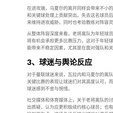
在进攻端，马夏尔的离开同样会带来不小
和关键球处理上贡献突出。失去这名球员
来维持进攻威胁，同时也考验教练对阵容
从整体阵容深度来看，老将离队为年轻球
将有机会承担更多比赛压力，这对于年轻
能带来不稳定因素，尤其是在面对强队和
3、球迷与舆论反应
对于曼联球迷来说，瓦拉内和马夏尔的离
关键比赛的表现让球迷们对其高度认可，
球迷感到不舍与惋惜。
社交媒体和体育媒体上，关于老将离队的
出质疑，认为应更积极续约核心球员；也