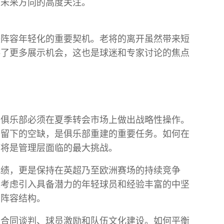
部未来方向的高度关注。
联阵容年轻化的重要契机。老将的离开虽然带来短
供了更多展示机会，这也是球迷和专家讨论的焦点
着俱乐部必须在夏季转会市场上做出战略性操作。
开留下的空缺，是俱乐部重建的重要任务。如何在
，将是管理层面临的最大挑战。
战绩，更是保持在英超乃至欧洲赛场的持续竞争
以考虑引入具备潜力的年轻球员和经验丰富的中坚
的阵容结构。
理合同谈判、球员激励和队伍文化建设。如何平衡