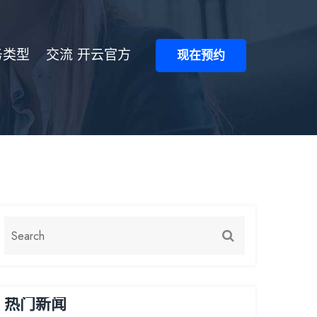
务类型
交流 开云官方
现在预约
热门新闻