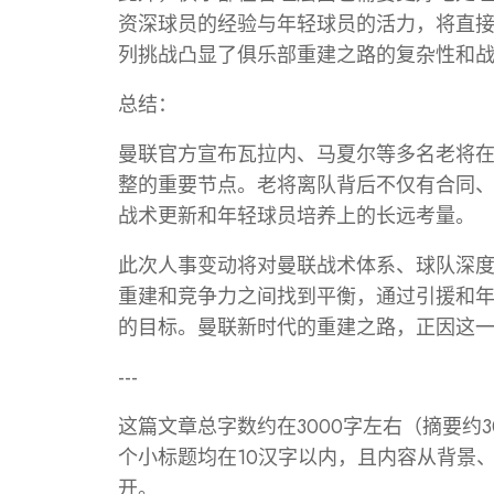
资深球员的经验与年轻球员的活力，将直
列挑战凸显了俱乐部重建之路的复杂性和
总结：
曼联官方宣布瓦拉内、马夏尔等多名老将
整的重要节点。老将离队背后不仅有合同
战术更新和年轻球员培养上的长远考量。
此次人事变动将对曼联战术体系、球队深
重建和竞争力之间找到平衡，通过引援和
的目标。曼联新时代的重建之路，正因这
---
这篇文章总字数约在3000字左右（摘要约
个小标题均在10汉字以内，且内容从背景
开。