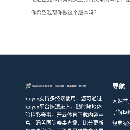
你希望我帮你做这个版本吗？
导航
kaiyun支持多终端使用，您可通过
网站首
kaiyun平台快速进入，随时随地体
了解kai
验精彩赛事。开云体育下载内容丰
富，涵盖国际赛事直播、比分更新
经典案