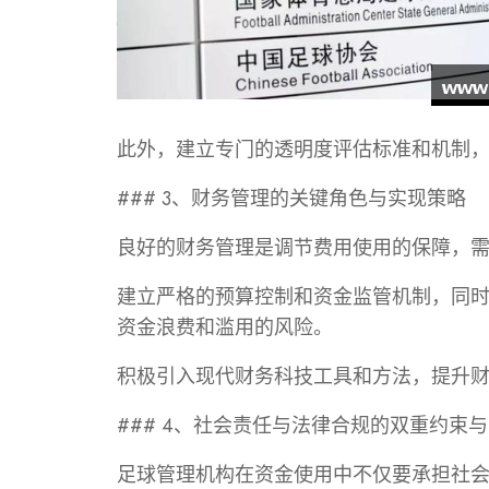
此外，建立专门的透明度评估标准和机制
### 3、财务管理的关键角色与实现策略
良好的财务管理是调节费用使用的保障，
建立严格的预算控制和资金监管机制，同
资金浪费和滥用的风险。
积极引入现代财务科技工具和方法，提升
### 4、社会责任与法律合规的双重约束
足球管理机构在资金使用中不仅要承担社