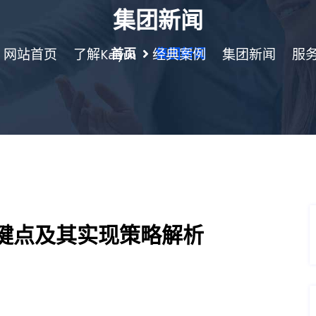
集团新闻
网站首页
了解kaiyun
首页
经典案例
集团新闻
集团新闻
服
键点及其实现策略解析