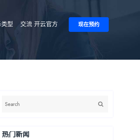
务类型
交流 开云官方
现在预约
热门新闻