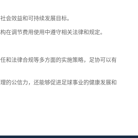
的社会效益和可持续发展目标。
机构在调节费用使用中遵守相关法律和规定。
责任和法律合规等多方面的实施策略，足协可以有
管理的公信力，还能够促进足球事业的健康发展和