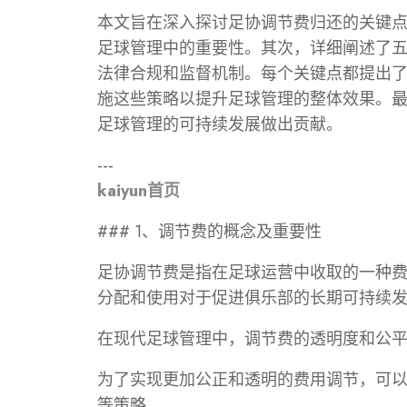
本文旨在深入探讨足协调节费归还的关键
足球管理中的重要性。其次，详细阐述了
法律合规和监督机制。每个关键点都提出
施这些策略以提升足球管理的整体效果。
足球管理的可持续发展做出贡献。
---
kaiyun首页
### 1、调节费的概念及重要性
足协调节费是指在足球运营中收取的一种
分配和使用对于促进俱乐部的长期可持续
在现代足球管理中，调节费的透明度和公
为了实现更加公正和透明的费用调节，可
等策略。