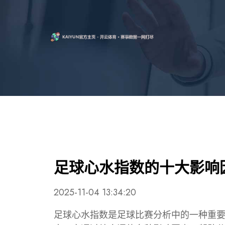
足球心水指数的十大影响
2025-11-04 13:34:20
足球心水指数是足球比赛分析中的一种重