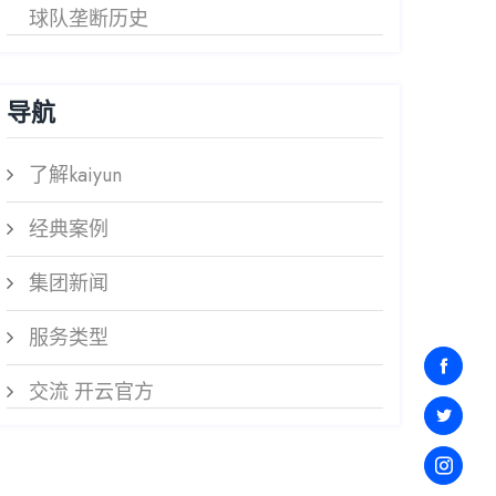
球队垄断历史
导航
了解kaiyun
经典案例
集团新闻
服务类型
交流 开云官方