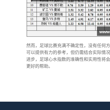
然而，足球比赛充满不确定性，没有任何
可以提供有力的参考，但仍需结合实际情
进步，足球心水指数的准确性和实用性将
更好的帮助。