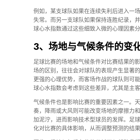
例如，某支球队如果在连续失利后进入一
失常。而另一支球队如果保持连胜纪录，
球心水指数通过这些细致入微的心理因素
3、场地与气候条件的变
足球比赛的场地和气候条件对比赛结果的
场的区别，往往会对球队的表现产生显著
更强的心理优势，而客场作战的球队则可
球心水指数会考虑到这些差异，尤其是主
气候条件也是影响比赛的重要因素之一。
奏，降雨或大风则可能改变场地的摩擦力
加泥泞，进而影响技术型球员的发挥。足
化对比赛的具体影响，从而调整预测的结