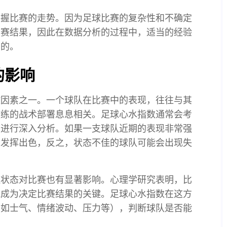
掌握比赛的走势。因为足球比赛的复杂性和不确定
比赛结果，因此在数据分析的过程中，适当的经验
少的。
的影响
键因素之一。一个球队在比赛中的表现，往往与其
教练的战术部署息息相关。足球心水指数通常会考
态进行深入分析。如果一支球队近期的表现非常强
中发挥出色，反之，状态不佳的球队可能会出现失
理状态对比赛也有显著影响。心理学研究表明，比
能成为决定比赛结果的关键。足球心水指数在这方
（如士气、情绪波动、压力等），判断球队是否能