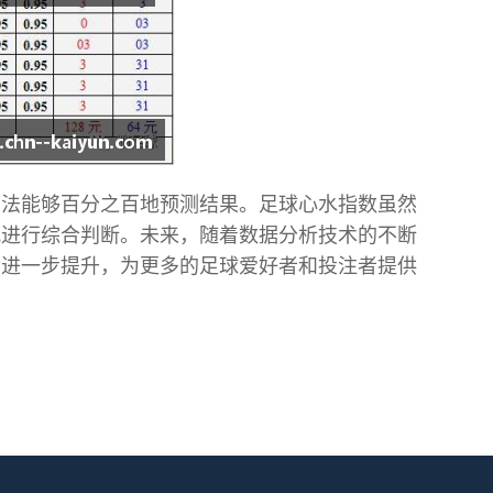
方法能够百分之百地预测结果。足球心水指数虽然
况进行综合判断。未来，随着数据分析技术的不断
会进一步提升，为更多的足球爱好者和投注者提供