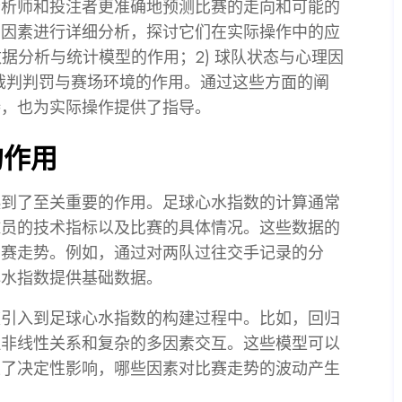
分析师和投注者更准确地预测比赛的走向和可能的
响因素进行详细分析，探讨它们在实际操作中的应
数据分析与统计模型的作用；2) 球队状态与心理因
) 裁判判罚与赛场环境的作用。通过这些方面的阐
持，也为实际操作提供了指导。
的作用
起到了至关重要的作用。足球心水指数的计算通常
球员的技术指标以及比赛的具体情况。这些数据的
比赛走势。例如，通过对两队过往交手记录的分
心水指数提供基础数据。
被引入到足球心水指数的构建过程中。比如，回归
理非线性关系和复杂的多因素交互。这些模型可以
生了决定性影响，哪些因素对比赛走势的波动产生