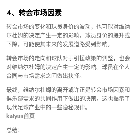
4、转会市场因素
转会市场的变化和球员身价的波动，也可能对维纳
尔杜姆的决定产生一定的影响。球员身价的提升或
下降，可能使其未来的发展道路受到影响。
转会市场的走向和球队对于引援政策的调整，也会
对维纳尔杜姆的决定产生一定的影响。球员在个人
合同与市场需求之间做出抉择。
最终，维纳尔杜姆的离开或许正是转会市场因素和
俱乐部需求的共同作用下做出的决策，这也揭示了
现代足球产业中的一些隐秘规律。
kaiyun首页
总结：