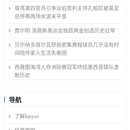
辱骂第四官员引争议伯恩利主帅孔帕尼被英足
总停赛两场余波未平息
费尔明·洛佩斯奥运会独揽两金创造历史壮举
贝尔纳多席尔瓦怒批密集赛程球员几乎没有时
间陪伴家人生活失衡困
西雅图海湾人夺洲际赛冠军终结墨西哥球队垄
断历史
导航
了解kaiyun