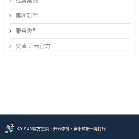
经典案例
集团新闻
服务类型
交流 开云官方