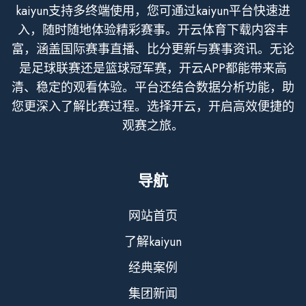
kaiyun支持多终端使用，您可通过kaiyun平台快速进
入，随时随地体验精彩赛事。开云体育下载内容丰
富，涵盖国际赛事直播、比分更新与赛事资讯。无论
是足球联赛还是篮球冠军赛，开云APP都能带来高
清、稳定的观看体验。平台还结合数据分析功能，助
您更深入了解比赛过程。选择开云，开启高效便捷的
观赛之旅。
导航
网站首页
了解kaiyun
经典案例
集团新闻