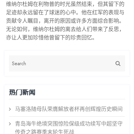
维纳尔杜姆在利物普的时光虽然结束，但其留下的
足迹却永远留在了球迷的心中。他在红军的表现与
贡献令人瞩目，离开的原因或许多方面综合影响。
无论如何，维纳尔杜姆的离去给人们带来了反思，
亦让人更加珍惜他曾留下的珍贵回忆。
热门新闻
马塞洛随母队荣膺解放者杯再创辉煌历史瞬间
青岛海牛绝境突围惊险保级成功续写中超坚守
传奇之路赛季末轮生死战