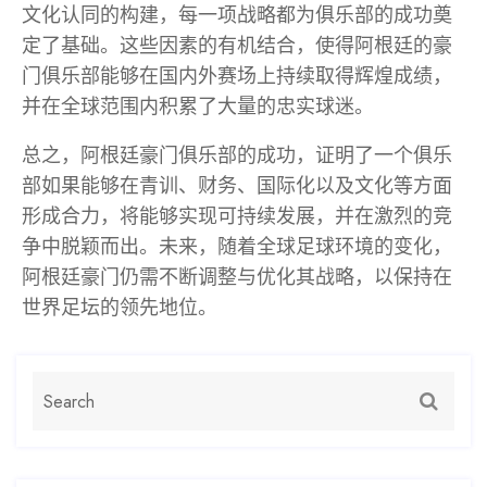
文化认同的构建，每一项战略都为俱乐部的成功奠
定了基础。这些因素的有机结合，使得阿根廷的豪
门俱乐部能够在国内外赛场上持续取得辉煌成绩，
并在全球范围内积累了大量的忠实球迷。
总之，阿根廷豪门俱乐部的成功，证明了一个俱乐
部如果能够在青训、财务、国际化以及文化等方面
形成合力，将能够实现可持续发展，并在激烈的竞
争中脱颖而出。未来，随着全球足球环境的变化，
阿根廷豪门仍需不断调整与优化其战略，以保持在
世界足坛的领先地位。