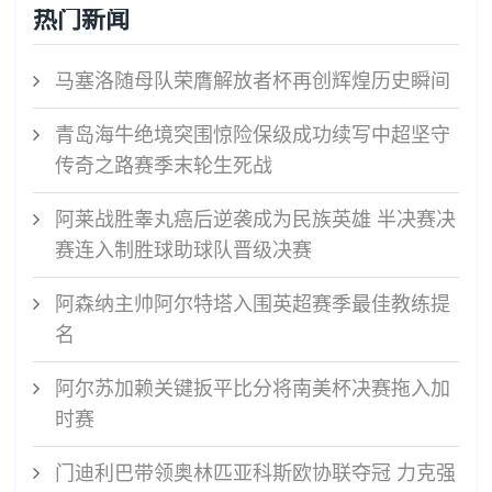
热门新闻
马塞洛随母队荣膺解放者杯再创辉煌历史瞬间
青岛海牛绝境突围惊险保级成功续写中超坚守
传奇之路赛季末轮生死战
阿莱战胜睾丸癌后逆袭成为民族英雄 半决赛决
赛连入制胜球助球队晋级决赛
阿森纳主帅阿尔特塔入围英超赛季最佳教练提
名
阿尔苏加赖关键扳平比分将南美杯决赛拖入加
时赛
门迪利巴带领奥林匹亚科斯欧协联夺冠 力克强