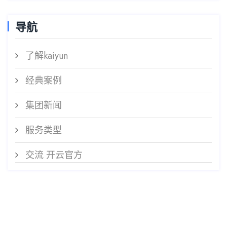
导航
了解kaiyun
经典案例
集团新闻
服务类型
交流 开云官方