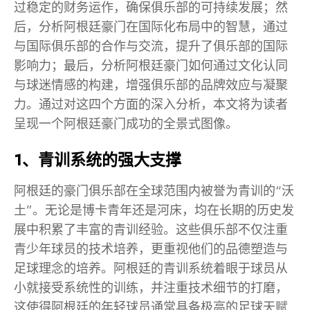
过稳定的财务运作，确保俱乐部的可持续发展；然
后，分析阿根廷豪门在国际化布局中的智慧，通过
与国际俱乐部的合作与交流，提升了俱乐部的国际
影响力；最后，分析阿根廷豪门如何通过文化认同
与球迷情感的构建，增强俱乐部的品牌效应与凝聚
力。通过对这四个方面的深入分析，本文将为读者
呈现一个阿根廷豪门成功的全景式图像。
1、青训系统的强大支撑
阿根廷的豪门俱乐部在全球范围内被誉为青训的“沃
土”。无论是博卡青年还是河床，均在长期的历史发
展中积累了丰富的青训经验。这些俱乐部不仅注重
青少年球员的技术培养，更重视他们的品德塑造与
足球理念的培养。阿根廷的青训系统着眼于球员从
小就接受系统性的训练，并注重技术细节的打磨，
这使得阿根廷的年轻球员通常具备极高的足球天赋