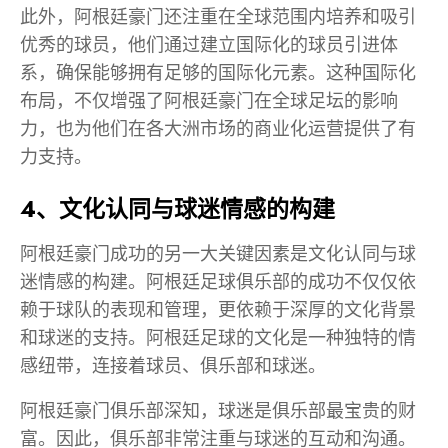
此外，阿根廷豪门还注重在全球范围内培养和吸引
优秀的球员，他们通过建立国际化的球员引进体
系，确保能够拥有足够的国际化元素。这种国际化
布局，不仅增强了阿根廷豪门在全球足坛的影响
力，也为他们在各大洲市场的商业化运营提供了有
力支持。
4、文化认同与球迷情感的构建
阿根廷豪门成功的另一大关键因素是文化认同与球
迷情感的构建。阿根廷足球俱乐部的成功不仅仅依
赖于球队的表现和管理，更依赖于深厚的文化背景
和球迷的支持。阿根廷足球的文化是一种独特的情
感纽带，连接着球员、俱乐部和球迷。
阿根廷豪门俱乐部深知，球迷是俱乐部最宝贵的财
富。因此，俱乐部非常注重与球迷的互动和沟通。