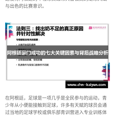
与出色的比赛意识。
在阿根廷，足球是一项几乎是全民参与的运动，青
少年从小便能接触到足球，许多有天赋的球员会通
过当地的足球学校或俱乐部青训营进入专业训练体