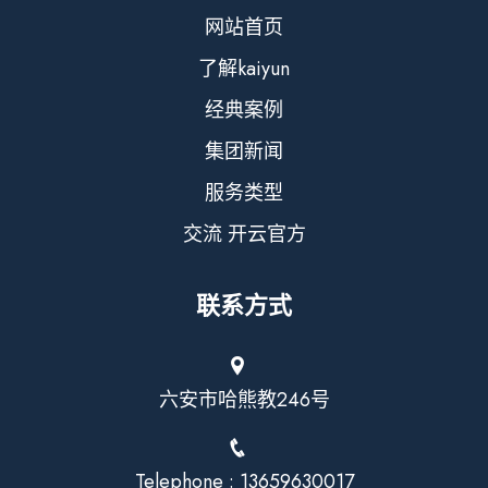
网站首页
了解kaiyun
经典案例
集团新闻
服务类型
交流 开云官方
联系方式
六安市哈熊教246号
Telephone : 13659630017