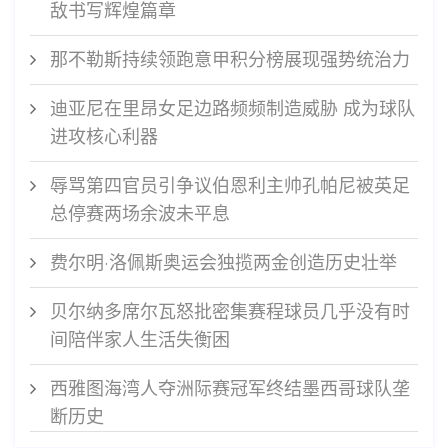
敌书写辉煌篇章
那不勒斯持续领跑意甲积分榜展现强势统治力
迪亚尼在里昂女足边路频频制造威胁 成为球队
进攻核心利器
辱骂第四官员引争议伯恩利主帅孔帕尼被英足
总停赛两场余波未平息
费尔明·洛佩斯奥运会独揽两金创造历史壮举
贝尔纳多席尔瓦怒批密集赛程球员几乎没有时
间陪伴家人生活失衡困
西雅图海湾人夺洲际赛冠军终结墨西哥球队垄
断历史