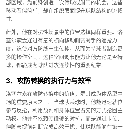
部区域，为前锋创造二次传球或射门的机会。这些
移动看似简单，却在组织层面提升球队结构的流畅
性。
此外，他在对抗性场景中的位置选择同样重要。洛
塞尔索会通过有意的横向移动削弱对手的逼抢力
度，迫使对方防线产生位移，从而为持球者制造更
多的操作空间。这种空间调节能力让他无论是否持
球，都能成为球队进攻连续性的重要纽带。
3、攻防转换的执行力与效率
洛塞尔索在攻防转换中的价值，是其成为体系型中
场的重要原因之一。当球队丢球时，他能迅速就位
参与反抢，利用预判和身体位置占先的方式抢回主
动权。他并不依赖硬碰硬的对抗，而是通过卡位、
伸脚与提前判断完成高效干扰，使球队能够在第一