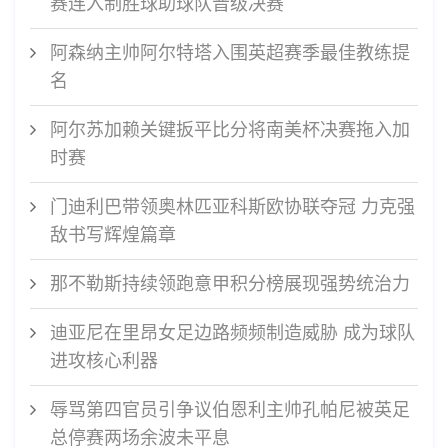
赛连入制胜球助球队晋级决赛
阿森纳主帅阿尔特塔入围英超赛季最佳教练提
名
阿尔苏加赖关键扳平比分将南美杯决赛拖入加
时赛
门迪利巴带领奥林匹亚科斯欧协联夺冠 力克强
敌书写辉煌篇章
那不勒斯持续领跑意甲积分榜展现强势统治力
迪亚尼在里昂女足边路频频制造威胁 成为球队
进攻核心利器
辱骂第四官员引争议伯恩利主帅孔帕尼被英足
总停赛两场余波未平息