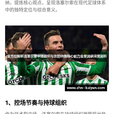
纳，提炼核心观点，呈现洛塞尔索在现代足球体系
中的独特定位与综合意义。
1、控场节奏与持球组织