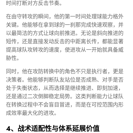
时间打断对方反击节奏。
在由守转攻的瞬间，他的第一时间处理球能力格外
关键。他能够在拿到球的一刹那完成快速观察，并
以最简洁的方式让球向前推进。无论是斜向推进的
短传，还是直接发动反击的中距离长传，都能显著
提高球队攻转攻的速度，使进攻从一开始就具备威
胁性。
同时，他在攻防转换中的角色不只是执行者，更是
决策者。他能够判断队友站位是否成熟、对手是否
处于失衡状态，从而选择是继续推进、即刻加速，
还是通过二次倒脚稳定局势。这类判断能力让球队
在转换过程中不会盲目冒进，而是在可控范围内形
成效率最大化的进攻。
4、战术适配性与体系延展价值