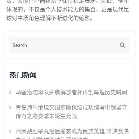
责，又能在不同体系下保持稳定表现。因此，他所
体现的，不仅是个人技术能力的集合，更是现代足
球对中场角色理解不断进化的缩影。
热门新闻
马塞洛随母队荣膺解放者杯再创辉煌历史瞬间
青岛海牛绝境突围惊险保级成功续写中超坚守
传奇之路赛季末轮生死战
阿莱战胜睾丸癌后逆袭成为民族英雄 半决赛决