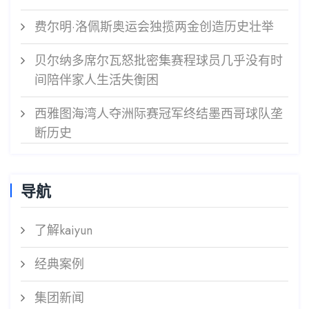
费尔明·洛佩斯奥运会独揽两金创造历史壮举
贝尔纳多席尔瓦怒批密集赛程球员几乎没有时
间陪伴家人生活失衡困
西雅图海湾人夺洲际赛冠军终结墨西哥球队垄
断历史
导航
了解kaiyun
经典案例
集团新闻