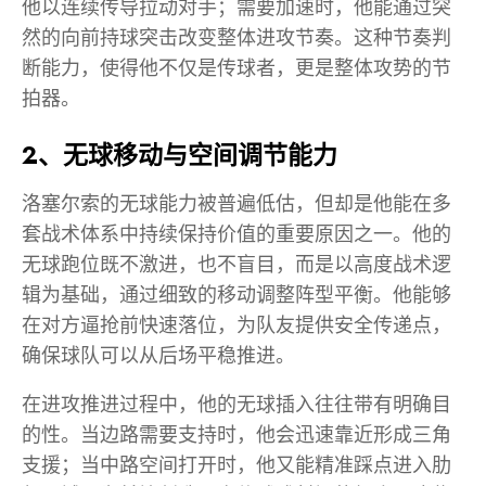
他以连续传导拉动对手；需要加速时，他能通过突
然的向前持球突击改变整体进攻节奏。这种节奏判
断能力，使得他不仅是传球者，更是整体攻势的节
拍器。
2、无球移动与空间调节能力
洛塞尔索的无球能力被普遍低估，但却是他能在多
套战术体系中持续保持价值的重要原因之一。他的
无球跑位既不激进，也不盲目，而是以高度战术逻
辑为基础，通过细致的移动调整阵型平衡。他能够
在对方逼抢前快速落位，为队友提供安全传递点，
确保球队可以从后场平稳推进。
在进攻推进过程中，他的无球插入往往带有明确目
的性。当边路需要支持时，他会迅速靠近形成三角
支援；当中路空间打开时，他又能精准踩点进入肋