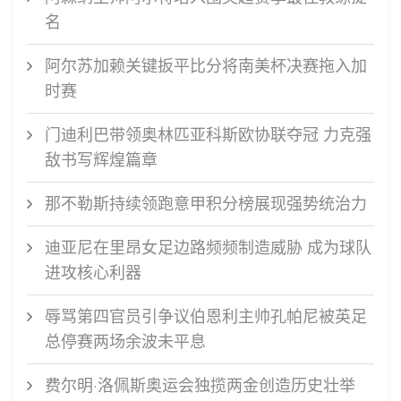
名
阿尔苏加赖关键扳平比分将南美杯决赛拖入加
时赛
门迪利巴带领奥林匹亚科斯欧协联夺冠 力克强
敌书写辉煌篇章
那不勒斯持续领跑意甲积分榜展现强势统治力
迪亚尼在里昂女足边路频频制造威胁 成为球队
进攻核心利器
辱骂第四官员引争议伯恩利主帅孔帕尼被英足
总停赛两场余波未平息
费尔明·洛佩斯奥运会独揽两金创造历史壮举