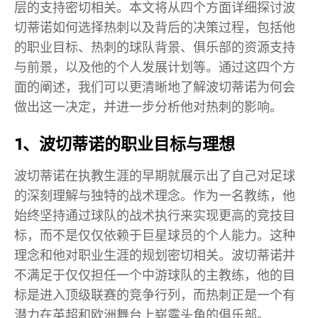
层的支持密切相关。本文将从四个方面详细探讨波
切蒂诺如何选择热刺以及背后的决策过程，包括他
的职业目标、热刺的球队背景、俱乐部的资源支持
与前景，以及他的个人发展计划等。通过这四个方
面的阐述，我们可以更清晰地了解波切蒂诺为何会
做出这一决定，并进一步分析他对热刺的影响。
1、波切蒂诺的职业目标与理想
波切蒂诺在执教生涯的早期就展示出了自己对足球
的深刻理解与独特的战术理念。作为一名教练，他
始终坚持通过球队的战术执行来实现更高的竞技目
标，而不是仅仅依赖于巨星球员的个人能力。这种
理念和他对职业生涯的规划密切相关。波切蒂诺并
不满足于仅仅担任一个中游球队的主教练，他的目
标是进入顶级联赛的竞争行列，而热刺正是一个有
潜力在英超和欧洲舞台上崭露头角的俱乐部。