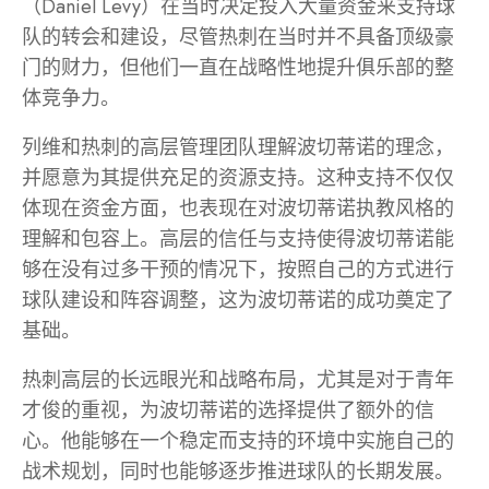
（Daniel Levy）在当时决定投入大量资金来支持球
队的转会和建设，尽管热刺在当时并不具备顶级豪
门的财力，但他们一直在战略性地提升俱乐部的整
体竞争力。
列维和热刺的高层管理团队理解波切蒂诺的理念，
并愿意为其提供充足的资源支持。这种支持不仅仅
体现在资金方面，也表现在对波切蒂诺执教风格的
理解和包容上。高层的信任与支持使得波切蒂诺能
够在没有过多干预的情况下，按照自己的方式进行
球队建设和阵容调整，这为波切蒂诺的成功奠定了
基础。
热刺高层的长远眼光和战略布局，尤其是对于青年
才俊的重视，为波切蒂诺的选择提供了额外的信
心。他能够在一个稳定而支持的环境中实施自己的
战术规划，同时也能够逐步推进球队的长期发展。