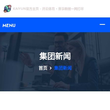
集团新闻
首页
集团新闻