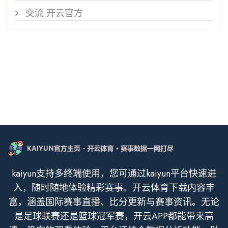
交流 开云官方
kaiyun支持多终端使用，您可通过kaiyun平台快速进
入，随时随地体验精彩赛事。开云体育下载内容丰
富，涵盖国际赛事直播、比分更新与赛事资讯。无论
是足球联赛还是篮球冠军赛，开云APP都能带来高