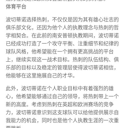
体育平台
波切蒂诺选择热刺，不仅仅是因为其有雄心壮志的
俱乐部文化，还因为他个人的执教理念与热刺的哲
学相契合。在此前的南安普顿执教期间，波切蒂诺
已经成功打造了一个攻守平衡、注重细节和纪律的
球队风格，他希望能在一个拥有更高挑战的平台
上，继续实现这一战术目标。热刺的队伍结构、俱
乐部的目标以及稳定的管理层使得波切蒂诺相信，
他能够在这里施展自己的才华。
此外，波切蒂诺在个人职业目标中有着强烈的雄
心，他希望能够通过自己的领导，将热刺带上一个
新的高度。考虑到热刺在英超和欧洲赛场的竞争
力，波切蒂诺意识到这支球队可以给他提供展示自
我能力的机会，同时也是他个人执教生涯的一次重