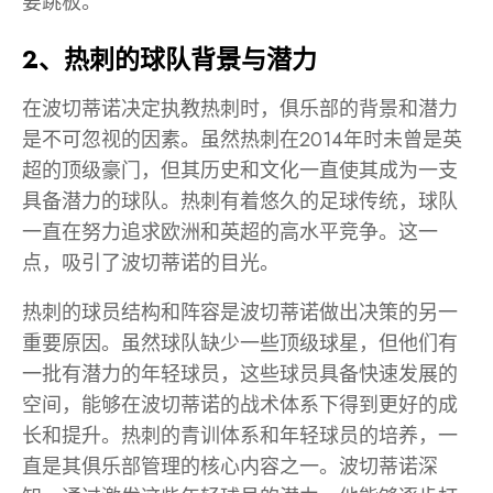
要跳板。
2、热刺的球队背景与潜力
在波切蒂诺决定执教热刺时，俱乐部的背景和潜力
是不可忽视的因素。虽然热刺在2014年时未曾是英
超的顶级豪门，但其历史和文化一直使其成为一支
具备潜力的球队。热刺有着悠久的足球传统，球队
一直在努力追求欧洲和英超的高水平竞争。这一
点，吸引了波切蒂诺的目光。
热刺的球员结构和阵容是波切蒂诺做出决策的另一
重要原因。虽然球队缺少一些顶级球星，但他们有
一批有潜力的年轻球员，这些球员具备快速发展的
空间，能够在波切蒂诺的战术体系下得到更好的成
长和提升。热刺的青训体系和年轻球员的培养，一
直是其俱乐部管理的核心内容之一。波切蒂诺深