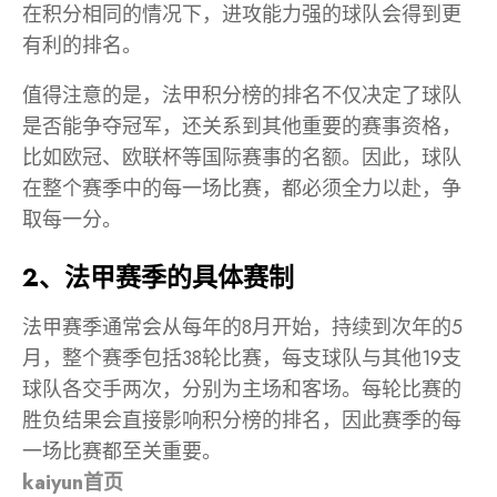
在积分相同的情况下，进攻能力强的球队会得到更
有利的排名。
值得注意的是，法甲积分榜的排名不仅决定了球队
是否能争夺冠军，还关系到其他重要的赛事资格，
比如欧冠、欧联杯等国际赛事的名额。因此，球队
在整个赛季中的每一场比赛，都必须全力以赴，争
取每一分。
2、法甲赛季的具体赛制
法甲赛季通常会从每年的8月开始，持续到次年的5
月，整个赛季包括38轮比赛，每支球队与其他19支
球队各交手两次，分别为主场和客场。每轮比赛的
胜负结果会直接影响积分榜的排名，因此赛季的每
一场比赛都至关重要。
kaiyun首页