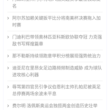
名
阿尔苏加赖关键扳平比分将南美杯决赛拖入加
时赛
门迪利巴带领奥林匹亚科斯欧协联夺冠 力克强
敌书写辉煌篇章
那不勒斯持续领跑意甲积分榜展现强势统治力
迪亚尼在里昂女足边路频频制造威胁 成为球队
进攻核心利器
辱骂第四官员引争议伯恩利主帅孔帕尼被英足
总停赛两场余波未平息
费尔明·洛佩斯奥运会独揽两金创造历史壮举