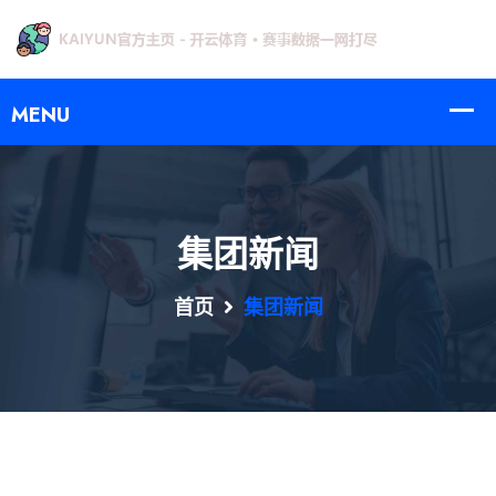
集团新闻
首页
集团新闻