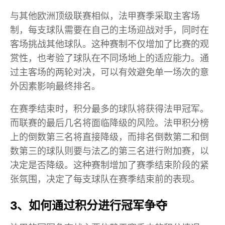
与其他欧洲顶级联赛相似，法甲赛季采取主客场
制，每支球队需要在自己的主场迎战对手，同时在
客场挑战其他球队。这种赛制不仅增加了比赛的观
赏性，也考验了球队在不同场地上的适应能力。通
过主客场的两轮对决，可以有效避免单一场次的意
外因素影响最终排名。
在赛季结束时，积分最多的球队将获得法甲冠军。
而联赛的最后几名将面临降级的风险。法甲积分榜
上的倒数第三名将直接降级，而排名倒数第二和倒
数第三的球队则要与法乙的第三名进行附加赛，以
决定是否降级。这种赛制增加了赛季结束阶段的紧
张氛围，决定了每支球队在赛季结束前的表现。
3、如何通过积分进行冠军争夺