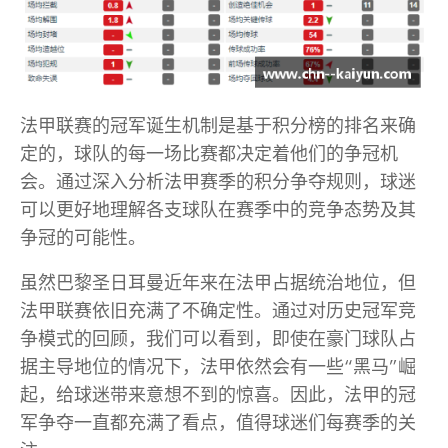
法甲联赛的冠军诞生机制是基于积分榜的排名来确
定的，球队的每一场比赛都决定着他们的争冠机
会。通过深入分析法甲赛季的积分争夺规则，球迷
可以更好地理解各支球队在赛季中的竞争态势及其
争冠的可能性。
虽然巴黎圣日耳曼近年来在法甲占据统治地位，但
法甲联赛依旧充满了不确定性。通过对历史冠军竞
争模式的回顾，我们可以看到，即使在豪门球队占
据主导地位的情况下，法甲依然会有一些“黑马”崛
起，给球迷带来意想不到的惊喜。因此，法甲的冠
军争夺一直都充满了看点，值得球迷们每赛季的关