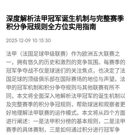
深度解析法甲冠军诞生机制与完整赛季
积分争冠规则全方位实用指南
2025-12-09 10:15:30
法甲（法国足球甲级联赛）作为欧洲五大联赛之
一，拥有悠久的历史和激烈的竞争氛围。每赛季的
冠军争夺战不仅是球迷们的关注焦点，也决定了法
国足球的顶级俱乐部在国际赛场的地位与声望。法
甲的冠军机制和积分争夺规则与其他联赛有所不
同，本文将全面深入地解析法甲冠军的诞生机制以
及完整赛季的积分争冠规则，帮助球迷和观察者更
好地理解法甲联赛的运作模式。本文将从四个方面
进行阐述：一是法甲积分榜的基本规则，二是法甲
赛季的具体赛制，三是如何通过积分进行冠军争