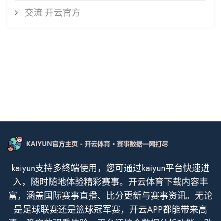
交流 开云官方
kaiyun支持多终端使用，您可通过kaiyun平台快速进
入，随时随地体验精彩赛事。开云体育下载内容丰
富，涵盖国际赛事直播、比分更新与赛事资讯。无论
是足球联赛还是篮球冠军赛，开云APP都能带来高