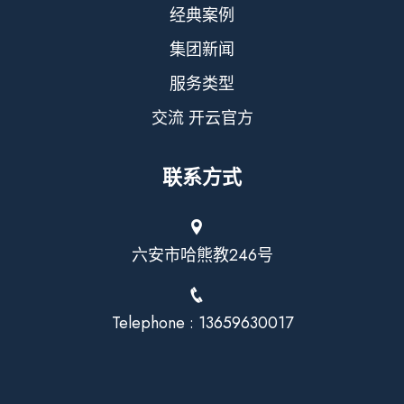
经典案例
集团新闻
服务类型
交流 开云官方
联系方式
六安市哈熊教246号
Telephone : 13659630017