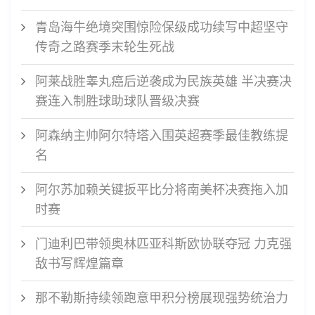
青岛海牛绝境突围惊险保级成功续写中超坚守
传奇之路赛季末轮生死战
阿莱战胜睾丸癌后逆袭成为民族英雄 半决赛决
赛连入制胜球助球队晋级决赛
阿森纳主帅阿尔特塔入围英超赛季最佳教练提
名
阿尔苏加赖关键扳平比分将南美杯决赛拖入加
时赛
门迪利巴带领奥林匹亚科斯欧协联夺冠 力克强
敌书写辉煌篇章
那不勒斯持续领跑意甲积分榜展现强势统治力