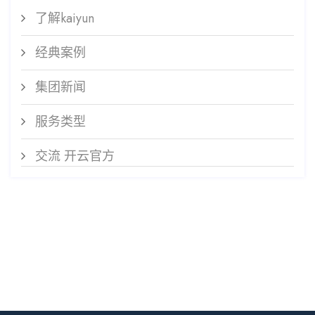
了解kaiyun
经典案例
集团新闻
服务类型
交流 开云官方