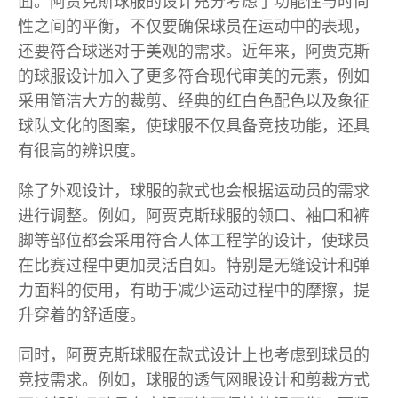
面。阿贾克斯球服的设计充分考虑了功能性与时尚
性之间的平衡，不仅要确保球员在运动中的表现，
还要符合球迷对于美观的需求。近年来，阿贾克斯
的球服设计加入了更多符合现代审美的元素，例如
采用简洁大方的裁剪、经典的红白色配色以及象征
球队文化的图案，使球服不仅具备竞技功能，还具
有很高的辨识度。
除了外观设计，球服的款式也会根据运动员的需求
进行调整。例如，阿贾克斯球服的领口、袖口和裤
脚等部位都会采用符合人体工程学的设计，使球员
在比赛过程中更加灵活自如。特别是无缝设计和弹
力面料的使用，有助于减少运动过程中的摩擦，提
升穿着的舒适度。
同时，阿贾克斯球服在款式设计上也考虑到球员的
竞技需求。例如，球服的透气网眼设计和剪裁方式