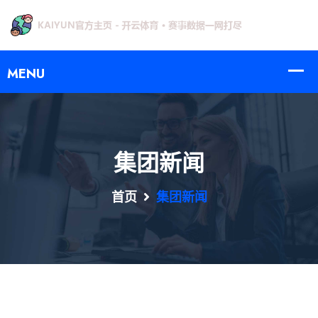
集团新闻
首页
集团新闻