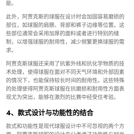
能。
此外，阿贾克斯的球服在设计时会加固容易磨损的
部位，如球服的肩膀、背部和裤子边缘等位置。这
些部位通常会采用加厚的面料或者进行特别的缝
制，以增强球服的耐用性，减少频繁更换球服的需
求。
阿贾克斯球服还采用了抗紫外线和抗化学物质的技
术处理，使得球服在面对不同天气环境和外部因素
的情况下，也能保持较长时间的耐用性。这些特殊
的处理使得阿贾克斯球服在抗磨损和耐用性方面表
现尤为突出，能够在激烈的比赛中经受住考验。
4、款式设计与功能性的结合
款式和功能性是现代球服设计中不可忽视的两个方