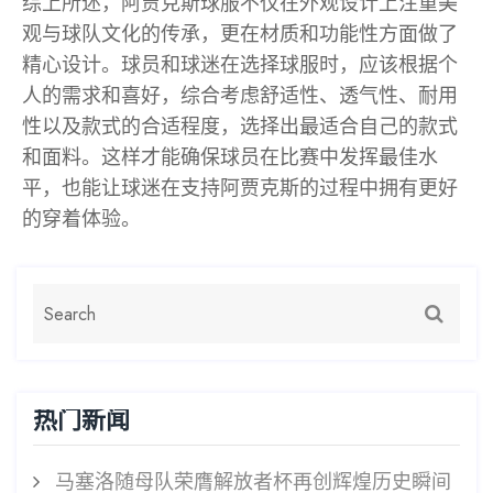
综上所述，阿贾克斯球服不仅在外观设计上注重美
观与球队文化的传承，更在材质和功能性方面做了
精心设计。球员和球迷在选择球服时，应该根据个
人的需求和喜好，综合考虑舒适性、透气性、耐用
性以及款式的合适程度，选择出最适合自己的款式
和面料。这样才能确保球员在比赛中发挥最佳水
平，也能让球迷在支持阿贾克斯的过程中拥有更好
的穿着体验。
热门新闻
马塞洛随母队荣膺解放者杯再创辉煌历史瞬间