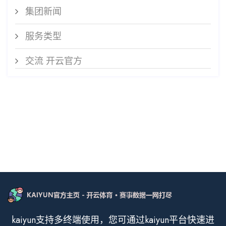
集团新闻
服务类型
交流 开云官方
kaiyun支持多终端使用，您可通过kaiyun平台快速进