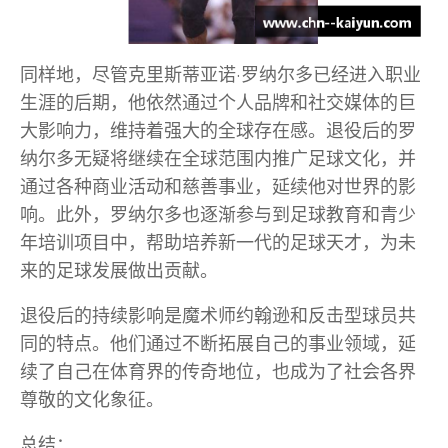
同样地，尽管克里斯蒂亚诺·罗纳尔多已经进入职业
生涯的后期，他依然通过个人品牌和社交媒体的巨
大影响力，维持着强大的全球存在感。退役后的罗
纳尔多无疑将继续在全球范围内推广足球文化，并
通过各种商业活动和慈善事业，延续他对世界的影
响。此外，罗纳尔多也逐渐参与到足球教育和青少
年培训项目中，帮助培养新一代的足球天才，为未
来的足球发展做出贡献。
退役后的持续影响是魔术师约翰逊和反击型球员共
同的特点。他们通过不断拓展自己的事业领域，延
续了自己在体育界的传奇地位，也成为了社会各界
尊敬的文化象征。
总结：