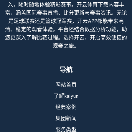
入，随时随地体验精彩赛事。开云体育下载内容丰
富，涵盖国际赛事直播、比分更新与赛事资讯。无论
是足球联赛还是篮球冠军赛，开云APP都能带来高
清、稳定的观看体验。平台还结合数据分析功能，助
您更深入了解比赛过程。选择开云，开启高效便捷的
观赛之旅。
导航
网站首页
了解kaiyun
经典案例
集团新闻
服务类型