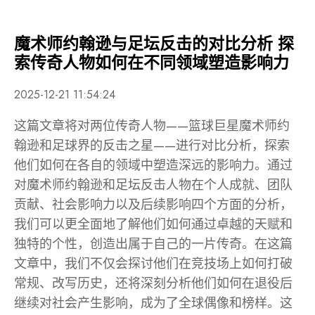
魔术师约翰逊与足坛反击的对比分析 探
索传奇人物如何在不同领域塑造影响力
2025-12-21 11:54:24
这篇文章将对两位传奇人物——篮球巨星魔术师约
翰逊和足球界的反击之星——进行对比分析，探索
他们如何在各自的领域中塑造深远的影响力。通过
对魔术师约翰逊和足坛反击人物在个人成就、团队
贡献、社会影响力以及后续影响四个方面的分析，
我们可以更全面地了解他们如何通过卓越的天赋和
独特的个性，创造出属于自己的一片传奇。在这篇
文章中，我们不仅会探讨他们在竞技场上如何打破
常规、改写历史，还将深刻分析他们如何在退役后
继续对社会产生影响，成为了全球偶像和榜样。这