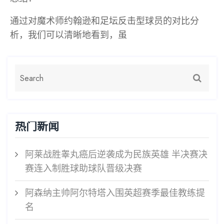
通过对魔术师约翰逊和足坛反击型球员的对比分
析，我们可以清晰地看到，虽
热门新闻
阿莱战胜睾丸癌后逆袭成为民族英雄 半决赛决
赛连入制胜球助球队晋级决赛
阿森纳主帅阿尔特塔入围英超赛季最佳教练提
名