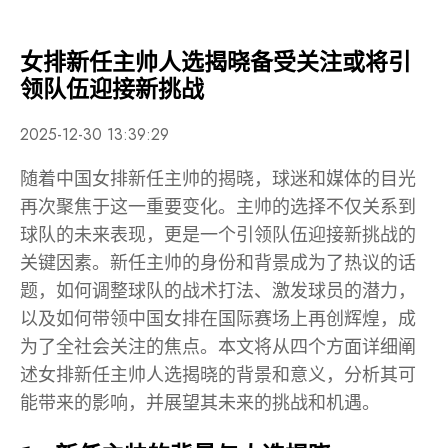
女排新任主帅人选揭晓备受关注或将引
领队伍迎接新挑战
2025-12-30 13:39:29
随着中国女排新任主帅的揭晓，球迷和媒体的目光
再次聚焦于这一重要变化。主帅的选择不仅关系到
球队的未来表现，更是一个引领队伍迎接新挑战的
关键因素。新任主帅的身份和背景成为了热议的话
题，如何调整球队的战术打法、激发球员的潜力，
以及如何带领中国女排在国际赛场上再创辉煌，成
为了全社会关注的焦点。本文将从四个方面详细阐
述女排新任主帅人选揭晓的背景和意义，分析其可
能带来的影响，并展望其未来的挑战和机遇。