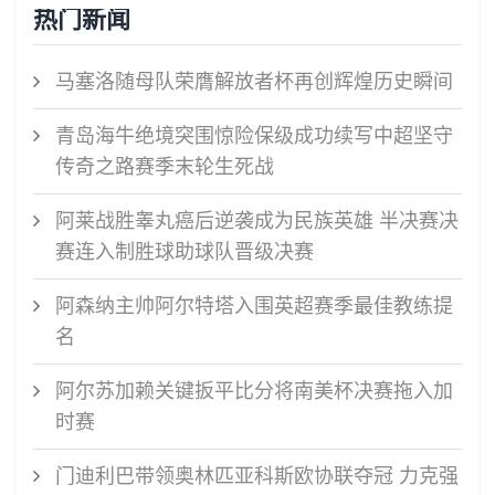
热门新闻
马塞洛随母队荣膺解放者杯再创辉煌历史瞬间
青岛海牛绝境突围惊险保级成功续写中超坚守
传奇之路赛季末轮生死战
阿莱战胜睾丸癌后逆袭成为民族英雄 半决赛决
赛连入制胜球助球队晋级决赛
阿森纳主帅阿尔特塔入围英超赛季最佳教练提
名
阿尔苏加赖关键扳平比分将南美杯决赛拖入加
时赛
门迪利巴带领奥林匹亚科斯欧协联夺冠 力克强