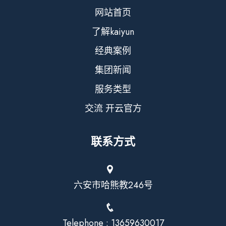
网站首页
了解kaiyun
经典案例
集团新闻
服务类型
交流 开云官方
联系方式
六安市哈熊教246号
Telephone : 13659630017