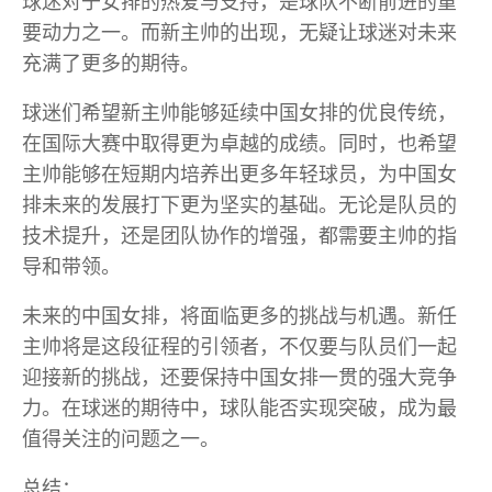
球迷对于女排的热爱与支持，是球队不断前进的重
要动力之一。而新主帅的出现，无疑让球迷对未来
充满了更多的期待。
球迷们希望新主帅能够延续中国女排的优良传统，
在国际大赛中取得更为卓越的成绩。同时，也希望
主帅能够在短期内培养出更多年轻球员，为中国女
排未来的发展打下更为坚实的基础。无论是队员的
技术提升，还是团队协作的增强，都需要主帅的指
导和带领。
未来的中国女排，将面临更多的挑战与机遇。新任
主帅将是这段征程的引领者，不仅要与队员们一起
迎接新的挑战，还要保持中国女排一贯的强大竞争
力。在球迷的期待中，球队能否实现突破，成为最
值得关注的问题之一。
总结：