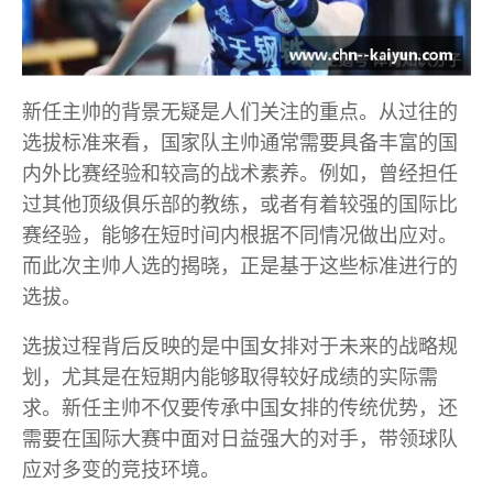
新任主帅的背景无疑是人们关注的重点。从过往的
选拔标准来看，国家队主帅通常需要具备丰富的国
内外比赛经验和较高的战术素养。例如，曾经担任
过其他顶级俱乐部的教练，或者有着较强的国际比
赛经验，能够在短时间内根据不同情况做出应对。
而此次主帅人选的揭晓，正是基于这些标准进行的
选拔。
选拔过程背后反映的是中国女排对于未来的战略规
划，尤其是在短期内能够取得较好成绩的实际需
求。新任主帅不仅要传承中国女排的传统优势，还
需要在国际大赛中面对日益强大的对手，带领球队
应对多变的竞技环境。