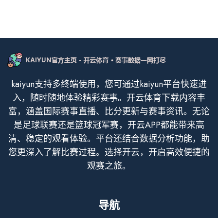
kaiyun支持多终端使用，您可通过kaiyun平台快速进
入，随时随地体验精彩赛事。开云体育下载内容丰
富，涵盖国际赛事直播、比分更新与赛事资讯。无论
是足球联赛还是篮球冠军赛，开云APP都能带来高
清、稳定的观看体验。平台还结合数据分析功能，助
您更深入了解比赛过程。选择开云，开启高效便捷的
观赛之旅。
导航