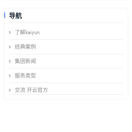
导航
了解kaiyun
经典案例
集团新闻
服务类型
交流 开云官方