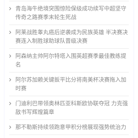
青岛海牛绝境突围惊险保级成功续写中超坚守
传奇之路赛季末轮生死战
阿莱战胜睾丸癌后逆袭成为民族英雄 半决赛决
赛连入制胜球助球队晋级决赛
阿森纳主帅阿尔特塔入围英超赛季最佳教练提
名
阿尔苏加赖关键扳平比分将南美杯决赛拖入加
时赛
门迪利巴带领奥林匹亚科斯欧协联夺冠 力克强
敌书写辉煌篇章
那不勒斯持续领跑意甲积分榜展现强势统治力