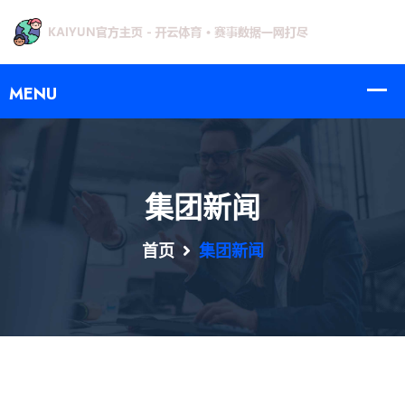
集团新闻
首页
集团新闻