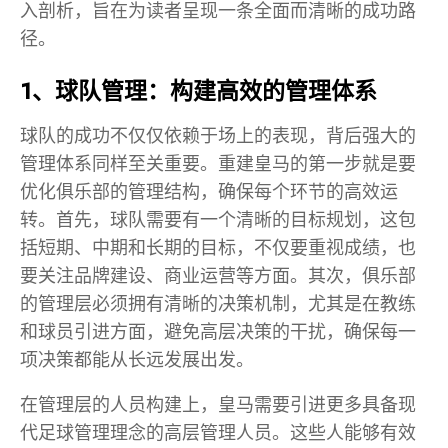
入剖析，旨在为读者呈现一条全面而清晰的成功路
径。
1、球队管理：构建高效的管理体系
球队的成功不仅仅依赖于场上的表现，背后强大的
管理体系同样至关重要。重建皇马的第一步就是要
优化俱乐部的管理结构，确保每个环节的高效运
转。首先，球队需要有一个清晰的目标规划，这包
括短期、中期和长期的目标，不仅要重视成绩，也
要关注品牌建设、商业运营等方面。其次，俱乐部
的管理层必须拥有清晰的决策机制，尤其是在教练
和球员引进方面，避免高层决策的干扰，确保每一
项决策都能从长远发展出发。
在管理层的人员构建上，皇马需要引进更多具备现
代足球管理理念的高层管理人员。这些人能够有效