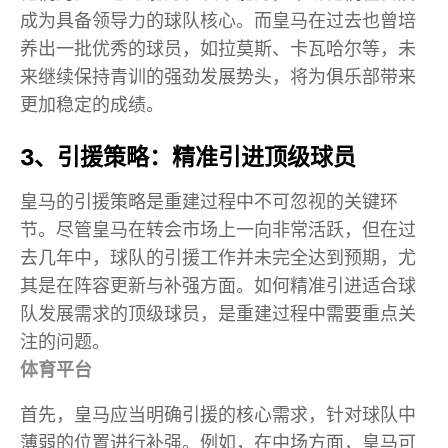
成为具备领导力的球队核心。而皇马在过去也曾培
养出一批优秀的球员，如拉莫斯、卡瓦哈尔等，未
来继续保持青训的强劲发展势头，将为俱乐部带来
更加稳定的成绩。
3、引援策略：精准引进顶级球员
皇马的引援策略是重建过程中不可忽视的关键环
节。尽管皇马在转会市场上一向非常活跃，但在过
去几年中，球队的引援工作并未完全达到预期，尤
其是在阵容更新与补强方面。如何精准引进适合球
队发展需求的顶级球员，是重建过程中需要重点关
注的问题。
体育平台
首先，皇马应当明确引援的核心需求，针对球队中
薄弱的位置进行补强。例如，在中场方面，皇马可