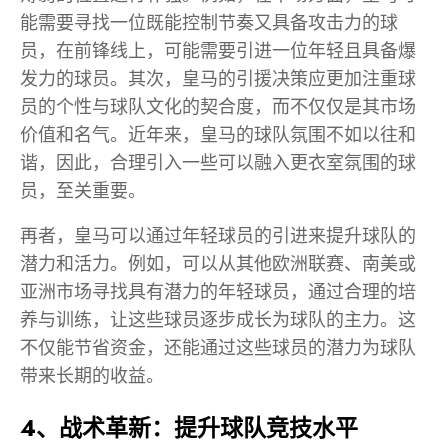
能需要寻找一位既能控制节奏又具备攻击力的球
员，在前锋线上，可能需要引进一位年轻且具备爆
发力的球员。其次，皇马的引援决策应更加注重球
员的个性与球队文化的契合度，而不仅仅是其市场
价值和名气。近年来，皇马的球队氛围不如以往和
谐，因此，合理引入一些可以融入更衣室氛围的球
员，至关重要。
再者，皇马可以通过年轻球员的引进来提升球队的
潜力和活力。例如，可以从其他欧洲联赛、南美或
亚洲市场寻找具有潜力的年轻球员，通过合理的培
养与训练，让这些球员逐步成长为球队的主力。这
不仅能节省资金，还能通过这些球员的潜力为球队
带来长期的收益。
4、战术革新：提升球队竞技水平