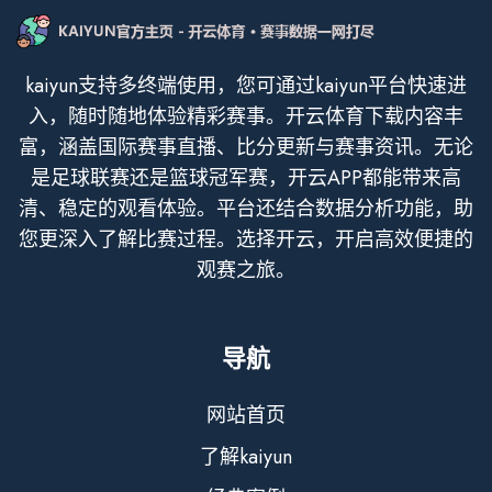
kaiyun支持多终端使用，您可通过kaiyun平台快速进
入，随时随地体验精彩赛事。开云体育下载内容丰
富，涵盖国际赛事直播、比分更新与赛事资讯。无论
是足球联赛还是篮球冠军赛，开云APP都能带来高
清、稳定的观看体验。平台还结合数据分析功能，助
您更深入了解比赛过程。选择开云，开启高效便捷的
观赛之旅。
导航
网站首页
了解kaiyun