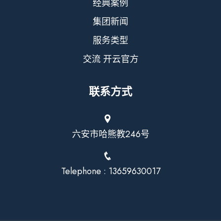
经典案例
集团新闻
服务类型
交流 开云官方
联系方式
六安市哈熊教246号
Telephone : 13659630017