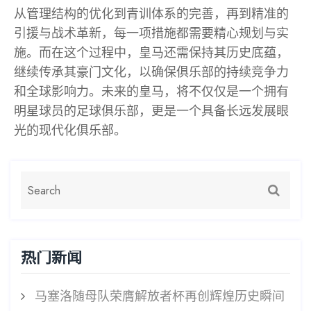
从管理结构的优化到青训体系的完善，再到精准的
引援与战术革新，每一项措施都需要精心规划与实
施。而在这个过程中，皇马还需保持其历史底蕴，
继续传承其豪门文化，以确保俱乐部的持续竞争力
和全球影响力。未来的皇马，将不仅仅是一个拥有
明星球员的足球俱乐部，更是一个具备长远发展眼
光的现代化俱乐部。
热门新闻
马塞洛随母队荣膺解放者杯再创辉煌历史瞬间