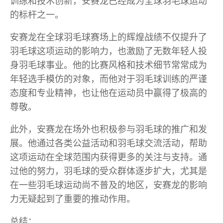
训练和技术创新，安赛龙已经成为全球羽毛球运动
的标杆之一。
安赛龙在全球羽毛球赛场上的辉煌战绩不仅提升了
羽毛球这项运动的影响力，也激励了无数年轻人投
身羽毛球事业。他的比赛风格和技术细节常常成为
年轻选手模仿的对象，而他对于羽毛球训练的严谨
态度和专业精神，也让他在运动员中赢得了极高的
尊敬。
此外，安赛龙在场外也积极参与羽毛球的推广和发
展。他通过各类公益活动和羽毛球交流活动，帮助
这项运动在全球范围内获得更多的关注与支持。通
过他的努力，羽毛球的受众群体逐步扩大，尤其是
在一些羽毛球运动尚不普及的地区，安赛龙的影响
力无疑起到了重要的推动作用。
总结：