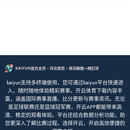
kaiyun支持多终端使用，您可通过kaiyun平台快速进
入，随时随地体验精彩赛事。开云体育下载内容丰
富，涵盖国际赛事直播、比分更新与赛事资讯。无论
是足球联赛还是篮球冠军赛，开云APP都能带来高
清、稳定的观看体验。平台还结合数据分析功能，助
您更深入了解比赛过程。选择开云，开启高效便捷的