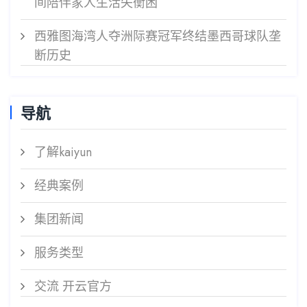
间陪伴家人生活失衡困
西雅图海湾人夺洲际赛冠军终结墨西哥球队垄
断历史
导航
了解kaiyun
经典案例
集团新闻
服务类型
交流 开云官方