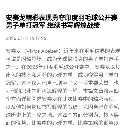
安赛龙精彩表现勇夺印度羽毛球公开赛
男子单打冠军 继续书写辉煌战绩
2026-01-11 16:17:25
安赛龙（Viktor Axelsen）近年来在羽毛球界的表现
可谓是闪耀登场，成为全球最顶尖的男子单打选手
之一。在2025年印度羽毛球公开赛中，安赛龙以其
出色的技术和超强的心理素质，成功夺得男子单打
冠军，这不仅为他自己增添了又一项重要荣誉，也
为他的职业生涯再添辉煌的一笔。本篇文章将从四
个方面详细阐述安赛龙在此次比赛中的精彩表现，
以及他如何继续书写辉煌的战绩，巩固自己在羽毛
球历史上的一席之地。这四个方面分别为：技术层
面的优势、比赛中的心理素质、比赛策略的调整以