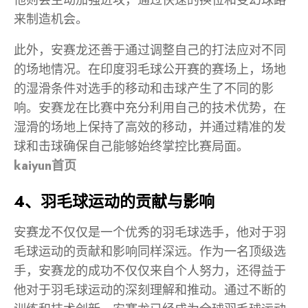
来制造机会。
此外，安赛龙还善于通过调整自己的打法应对不同
的场地情况。在印度羽毛球公开赛的赛场上，场地
的湿滑条件对选手的移动和击球产生了不同的影
响。安赛龙在比赛中充分利用自己的技术优势，在
湿滑的场地上保持了高效的移动，并通过精准的发
球和击球确保自己能够始终掌控比赛局面。
kaiyun首页
4、羽毛球运动的贡献与影响
安赛龙不仅仅是一个优秀的羽毛球选手，他对于羽
毛球运动的贡献和影响同样深远。作为一名顶级选
手，安赛龙的成功不仅仅来自个人努力，还得益于
他对于羽毛球运动的深刻理解和推动。通过不断的