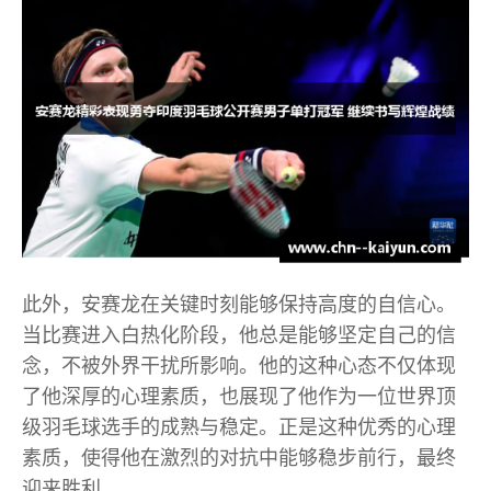
此外，安赛龙在关键时刻能够保持高度的自信心。
当比赛进入白热化阶段，他总是能够坚定自己的信
念，不被外界干扰所影响。他的这种心态不仅体现
了他深厚的心理素质，也展现了他作为一位世界顶
级羽毛球选手的成熟与稳定。正是这种优秀的心理
素质，使得他在激烈的对抗中能够稳步前行，最终
迎来胜利。