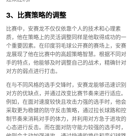
3、比赛策略的调整
比赛中，安赛龙不仅仅依靠个人的技术和心理素
质，他在策略上的灵活调整同样是他取得成功的一
个重要因素。在印度羽毛球公开赛的赛场上，安赛
龙展现了他在比赛中的高超策略智慧。根据不同对
手的特点，他能够及时调整自己的战术，精确针对
对方的弱点进行打击。
在与不同风格的选手交锋时，安赛龙能够迅速识别
对方的优缺点，并通过改变比赛节奏来进行适应。
例如，在面对速度较快且攻击力强的选手时，他会
采取更为稳健的防守反击策略，通过拉长球路和控
制节奏来消耗对手的体力，并利用对方急于进攻的
心态进行反击。而在面对防守能力较强的选手时，
他则会主动加强进攻，通过快速的换位和变幻球路