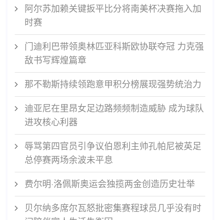
阿尔苏加赖关键扳平比分将南美杯决赛拖入加
时赛
门迪利巴带领奥林匹亚科斯欧协联夺冠 力克强
敌书写辉煌篇章
那不勒斯持续领跑意甲积分榜展现强势统治力
迪亚尼在里昂女足边路频频制造威胁 成为球队
进攻核心利器
辱骂第四官员引争议伯恩利主帅孔帕尼被英足
总停赛两场余波未平息
费尔明·洛佩斯奥运会独揽两金创造历史壮举
贝尔纳多席尔瓦怒批密集赛程球员几乎没有时