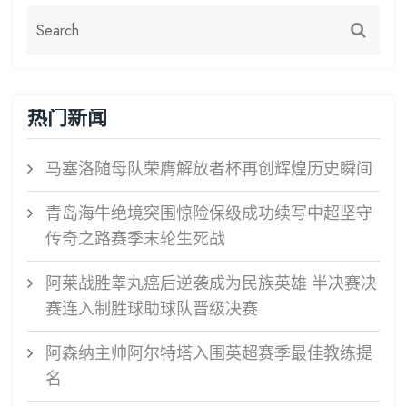
热门新闻
马塞洛随母队荣膺解放者杯再创辉煌历史瞬间
青岛海牛绝境突围惊险保级成功续写中超坚守
传奇之路赛季末轮生死战
阿莱战胜睾丸癌后逆袭成为民族英雄 半决赛决
赛连入制胜球助球队晋级决赛
阿森纳主帅阿尔特塔入围英超赛季最佳教练提
名