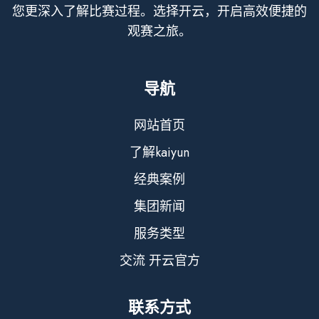
您更深入了解比赛过程。选择开云，开启高效便捷的
观赛之旅。
导航
网站首页
了解kaiyun
经典案例
集团新闻
服务类型
交流 开云官方
联系方式