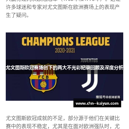
许多球迷和专家对尤文图斯在欧洲赛场上的表现产
生了疑问。
尤文图斯欧冠成就的不足，部分源于他们在关键比
赛中的表现不稳定，尤其是在面对欧洲强队时，尤