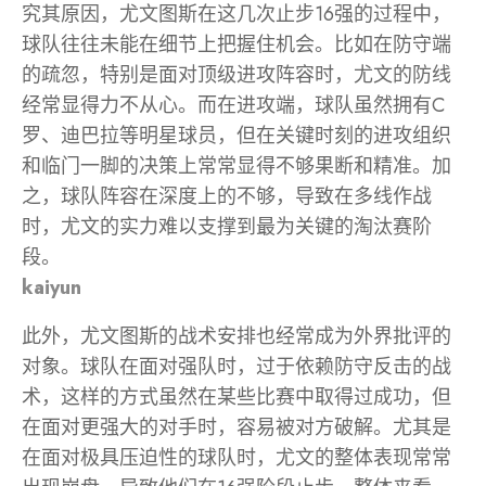
究其原因，尤文图斯在这几次止步16强的过程中，
球队往往未能在细节上把握住机会。比如在防守端
的疏忽，特别是面对顶级进攻阵容时，尤文的防线
经常显得力不从心。而在进攻端，球队虽然拥有C
罗、迪巴拉等明星球员，但在关键时刻的进攻组织
和临门一脚的决策上常常显得不够果断和精准。加
之，球队阵容在深度上的不够，导致在多线作战
时，尤文的实力难以支撑到最为关键的淘汰赛阶
段。
kaiyun
此外，尤文图斯的战术安排也经常成为外界批评的
对象。球队在面对强队时，过于依赖防守反击的战
术，这样的方式虽然在某些比赛中取得过成功，但
在面对更强大的对手时，容易被对方破解。尤其是
在面对极具压迫性的球队时，尤文的整体表现常常