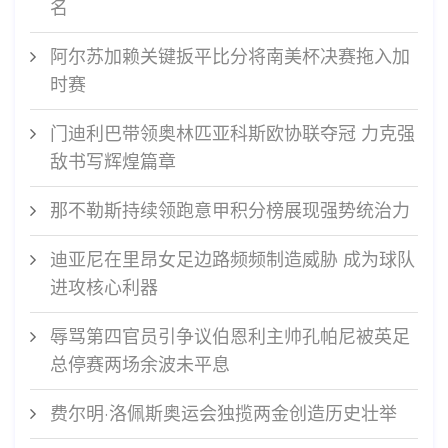
名
阿尔苏加赖关键扳平比分将南美杯决赛拖入加
时赛
门迪利巴带领奥林匹亚科斯欧协联夺冠 力克强
敌书写辉煌篇章
那不勒斯持续领跑意甲积分榜展现强势统治力
迪亚尼在里昂女足边路频频制造威胁 成为球队
进攻核心利器
辱骂第四官员引争议伯恩利主帅孔帕尼被英足
总停赛两场余波未平息
费尔明·洛佩斯奥运会独揽两金创造历史壮举