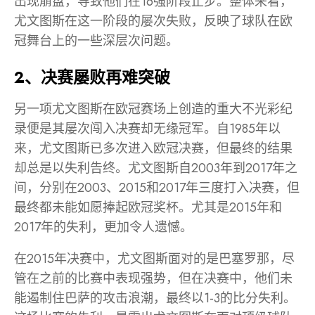
出现崩盘，导致他们在16强阶段止步。整体来看，
尤文图斯在这一阶段的屡次失败，反映了球队在欧
冠舞台上的一些深层次问题。
2、决赛屡败再难突破
另一项尤文图斯在欧冠赛场上创造的重大不光彩纪
录便是其屡次闯入决赛却无缘冠军。自1985年以
来，尤文图斯已多次进入欧冠决赛，但最终的结果
却总是以失利告终。尤文图斯自2003年到2017年之
间，分别在2003、2015和2017年三度打入决赛，但
最终都未能如愿捧起欧冠奖杯。尤其是2015年和
2017年的失利，更加令人遗憾。
在2015年决赛中，尤文图斯面对的是巴塞罗那，尽
管在之前的比赛中表现强势，但在决赛中，他们未
能遏制住巴萨的攻击浪潮，最终以1-3的比分失利。