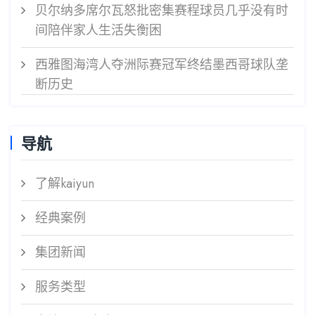
贝尔纳多席尔瓦怒批密集赛程球员几乎没有时
间陪伴家人生活失衡困
西雅图海湾人夺洲际赛冠军终结墨西哥球队垄
断历史
导航
了解kaiyun
经典案例
集团新闻
服务类型