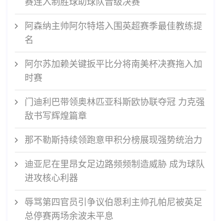
赛连入制胜球助球队晋级决赛
阿森纳主帅阿尔特塔入围英超赛季最佳教练提
名
阿尔苏加赖关键扳平比分将南美杯决赛拖入加
时赛
门迪利巴带领奥林匹亚科斯欧协联夺冠 力克强
敌书写辉煌篇章
那不勒斯持续领跑意甲积分榜展现强势统治力
迪亚尼在里昂女足边路频频制造威胁 成为球队
进攻核心利器
辱骂第四官员引争议伯恩利主帅孔帕尼被英足
总停赛两场余波未平息