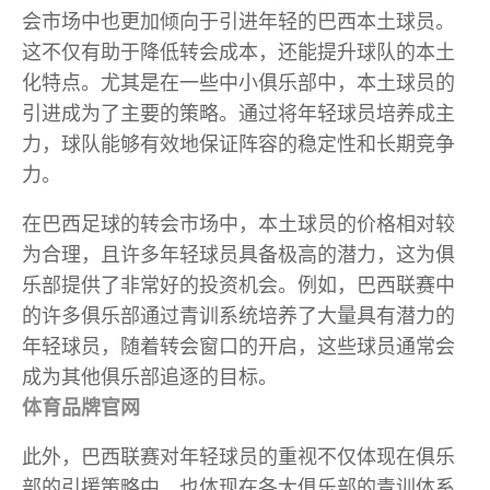
会市场中也更加倾向于引进年轻的巴西本土球员。
这不仅有助于降低转会成本，还能提升球队的本土
化特点。尤其是在一些中小俱乐部中，本土球员的
引进成为了主要的策略。通过将年轻球员培养成主
力，球队能够有效地保证阵容的稳定性和长期竞争
力。
在巴西足球的转会市场中，本土球员的价格相对较
为合理，且许多年轻球员具备极高的潜力，这为俱
乐部提供了非常好的投资机会。例如，巴西联赛中
的许多俱乐部通过青训系统培养了大量具有潜力的
年轻球员，随着转会窗口的开启，这些球员通常会
成为其他俱乐部追逐的目标。
体育品牌官网
此外，巴西联赛对年轻球员的重视不仅体现在俱乐
部的引援策略中，也体现在各大俱乐部的青训体系