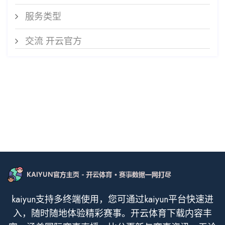
服务类型
交流 开云官方
kaiyun支持多终端使用，您可通过kaiyun平台快速进
入，随时随地体验精彩赛事。开云体育下载内容丰