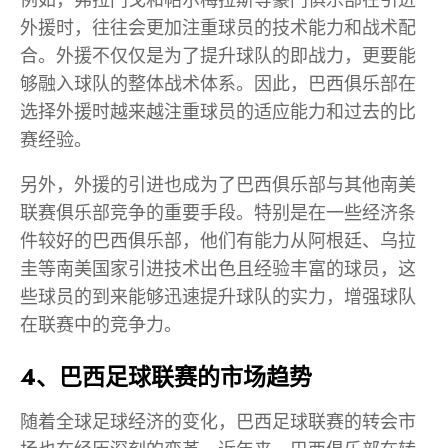
外援时，往往会更加注重球员的技术能力和战术配
合。外援不仅仅是为了提升球队的即战力，更要能
够融入球队的整体战术体系。因此，巴西俱乐部在
选择外援时越来越注重球员的适应能力和过去的比
赛经验。
另外，外援的引进也成为了巴西俱乐部与其他南美
联赛俱乐部竞争的重要手段。特别是在一些经济条
件较好的巴西俱乐部，他们有能力从阿根廷、乌拉
圭等南美国家引进技术出色且经验丰富的球员，这
些球员的到来能够迅速提升球队的实力，增强球队
在联赛中的竞争力。
4、巴西足球联赛的市场趋势
随着全球足球经济的变化，巴西足球联赛的转会市