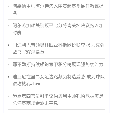
阿森纳主帅阿尔特塔入围英超赛季最佳教练提
名
阿尔苏加赖关键扳平比分将南美杯决赛拖入加
时赛
门迪利巴带领奥林匹亚科斯欧协联夺冠 力克强
敌书写辉煌篇章
那不勒斯持续领跑意甲积分榜展现强势统治力
迪亚尼在里昂女足边路频频制造威胁 成为球队
进攻核心利器
辱骂第四官员引争议伯恩利主帅孔帕尼被英足
总停赛两场余波未平息