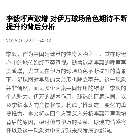
李毅呼声激增 对伊万球场角色期待不断
提升的背后分析
2026-01-29 11:54:02
李毅，作为中国足球界的传奇人物之一，其在球迷
心中的地位始终不容忽视。随着近期李毅的呼声再
度激增，尤其是在伊万的球场角色不断提升的背景
下，足球圈对李毅的关注度也随之攀升。这一现象
并非偶然，而是多个因素共同作用的结果。李毅的
个人魅力、伊万的战术作用、球迷的情感认同、以
及李毅本人的竞技状态，构成了推动这一变化的重
要推力。本文将从四个方面深入分析李毅呼声激增
背后的原因，探讨他与伊万的关系、球迷的情感寄
托以及这一现象对中国足球未来发展的影响。