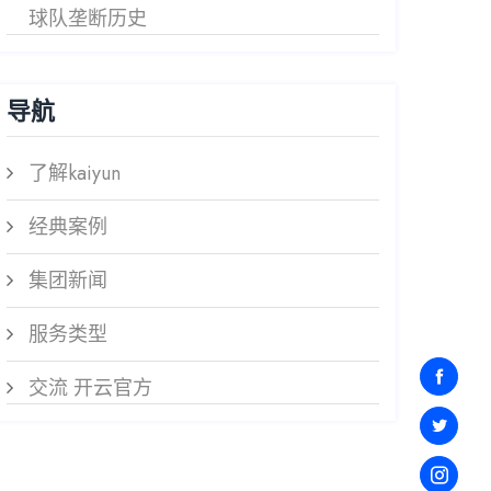
球队垄断历史
导航
了解kaiyun
经典案例
集团新闻
服务类型
交流 开云官方