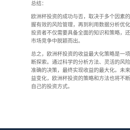
总结：
欧洲杯投资的成功与否，取决于多个因素
握有效的风险管理，再到利用数据分析优
投资者不仅需要具备全面的知识和策略，
市场竞争中脱颖而出。
总之，欧洲杯投资的收益最大化策略是一
断探索。通过科学的分析方法、灵活的风
准确的决策，最终实现收益的最大化。未
益变化，欧洲杯投资的策略和方法也将不
自己的投资方式。