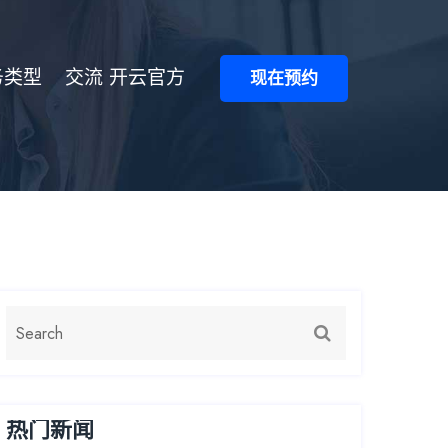
务类型
交流 开云官方
现在预约
热门新闻