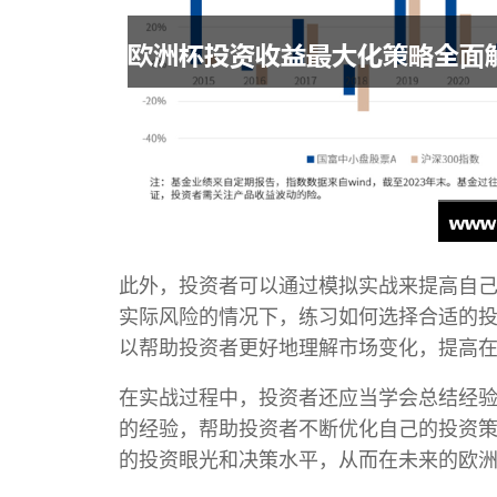
此外，投资者可以通过模拟实战来提高自
实际风险的情况下，练习如何选择合适的
以帮助投资者更好地理解市场变化，提高
在实战过程中，投资者还应当学会总结经
的经验，帮助投资者不断优化自己的投资
的投资眼光和决策水平，从而在未来的欧