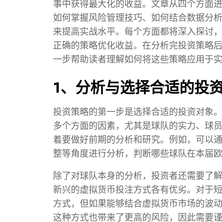
事中获得最大化的收益。文章从四个方面
如何掌握风险管理技巧、如何结合数据分
来提高实战水平。每个方面都将深入探讨
正确的策略优化收益。在分析完投资策略
一步帮助读者理解如何将这些策略应用于
1、分析与选择合适的投
投资策略的第一步是选择合适的投资对象
多个方面的因素，尤其是球队的实力、球
着要做好前期的分析和研究。例如，可以
整等角度进行分析，判断哪些球队在本届
除了对球队本身的分析，投资者还需要了
新兴的虚拟货币投注方式各有优劣。对于
方式，但如果能够结合虚拟货币市场的波
这种方式也带来了更高的风险，因此需要