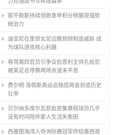
力克强敌书写辉煌篇章
那不勒斯持续领跑意甲积分榜展现强势
统治力
迪亚尼在里昂女足边路频频制造威胁 成
为球队进攻核心利器
辱骂第四官员引争议伯恩利主帅孔帕尼
被英足总停赛两场余波未平息
费尔明·洛佩斯奥运会独揽两金创造历史
壮举
贝尔纳多席尔瓦怒批密集赛程球员几乎
没有时间陪伴家人生活失衡困
西雅图海湾人夺洲际赛冠军终结墨西哥