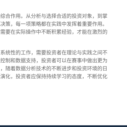
的综合作用。从分析与选择合适的投资对象，到掌
化决策，每一项策略都在实践中发挥着重要作用。
还需要在实际操作中不断积累经验，才能在激烈的
项系统性的工作，需要投资者在理论与实践之间不
险控制和数据支持，投资者可以在赛事中做出更为
来，随着数据分析技术的不断进步和投资环境的日
断演化，投资者应保持持续学习的态度，不断优化