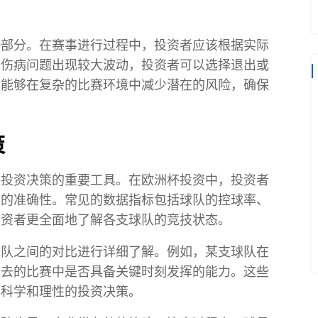
一部分。在赛事进行过程中，投资者应该根据实际
于伤病问题出现较大波动，投资者可以选择退出或
者能够在复杂的比赛环境中减少潜在的风险，确保
策
为投资决策的重要工具。在欧洲杯投资中，投资者
策的准确性。常见的数据指标包括球队的控球率、
投资者更全面地了解各支球队的竞技状态。
球队之间的对比进行详细了解。例如，某支球队在
过去的比赛中是否具备关键时刻发挥的能力。这些
加科学和理性的投资决策。