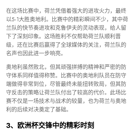
在这场比赛中，荷兰凭借着强大的进攻火力，最终
以5-1大胜奥地利。比赛中的精彩瞬间不少，其中荷
兰队的快节奏进攻和克鲁伊夫的灵动表现，给人留
下了深刻印象。这场胜利不仅帮助荷兰队顺利晋
级，还在比赛后赢得了全球媒体的关注，荷兰队的
名声也因此进一步响亮。
奥地利虽然败北，但其顽强拼搏的精神和严密的防
守体系同样值得称赞。比赛中的奥地利队员在防守
端做得非常到位，尽管最终未能扭转败局，但其防
守反击的策略让荷兰队付出了较高的代价。此场比
赛不仅是一场技术与战术的较量，也为荷兰与奥地
利的后续对决奠定了基础。
3、欧洲杯交锋中的精彩时刻