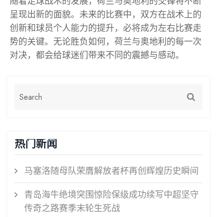
随着足球战术的发展，荷兰与奥地利的交锋将不断
呈现出新的面貌。未来的比赛中，双方在战术上的
创新和球员个人能力的提升，必将成为左右比赛走
势的关键。无论胜负如何，荷兰与奥地利的每一次
对决，都会给球迷们带来不同的震撼与感动。
热门新闻
马塞洛随母队荣膺解放者杯再创辉煌历史瞬间
青岛海牛绝境突围惊险保级成功续写中超坚守
传奇之路赛季末轮生死战