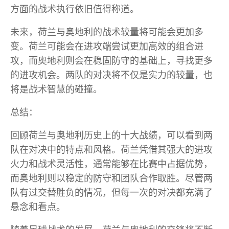
方面的战术执行依旧值得称道。
未来，荷兰与奥地利的战术较量将可能会更加多
变。荷兰可能会在进攻端尝试更加高效的组合进
攻，而奥地利则会在稳固防守的基础上，寻找更多
的进攻机会。两队的对决将不仅是实力的较量，也
将是战术智慧的碰撞。
总结：
回顾荷兰与奥地利历史上的十大战绩，可以看到两
队在对决中的特点和风格。荷兰凭借其强大的进攻
火力和战术灵活性，通常能够在比赛中占据优势，
而奥地利则以稳定的防守和团队合作取胜。尽管两
队有过交替胜负的情况，但每一次的对决都充满了
悬念和看点。