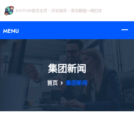
集团新闻
首页
集团新闻