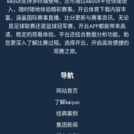
kaiyun支持多终端使用，您可通过kaiyun平台快速进
入，随时随地体验精彩赛事。开云体育下载内容丰
富，涵盖国际赛事直播、比分更新与赛事资讯。无论
是足球联赛还是篮球冠军赛，开云APP都能带来高
清、稳定的观看体验。平台还结合数据分析功能，助
您更深入了解比赛过程。选择开云，开启高效便捷的
观赛之旅。
导航
网站首页
了解kaiyun
经典案例
集团新闻