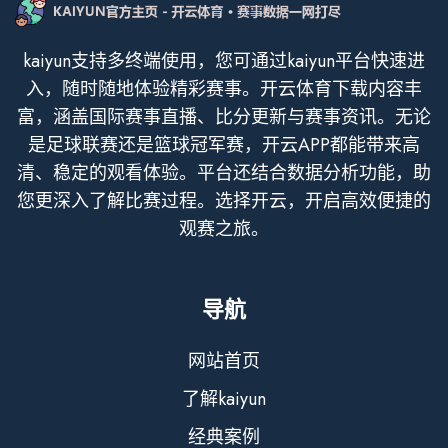
kaiyun支持多终端使用，您可通过kaiyun平台快速进
入，随时随地体验精彩赛事。开云体育下载内容丰
富，涵盖国际赛事直播、比分更新与赛事资讯。无论
是足球联赛还是篮球冠军赛，开云APP都能带来高
清、稳定的观看体验。平台还结合数据分析功能，助
您更深入了解比赛过程。选择开云，开启高效便捷的
观赛之旅。
导航
网站首页
了解kaiyun
经典案例