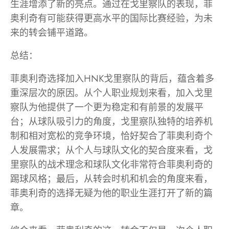
生涯增添了新的亮点。通过在戈里察队的表现，菲
奥利奇有可能获得更高水平的国际比赛经验，为未
来的转会铺平道路。
总结：
菲奥利奇选择加入HNK戈里察队的背后，蕴含着多
重深层次的原因。从个人职业规划来看，加入戈里
察队为他提供了一个更为稳定和有前景的发展平
台；从球队吸引力的角度，戈里察队独特的培养机
制和相对宽松的竞争环境，恰好契合了菲奥利奇个
人发展需求；从个人与球队文化的契合度来看，戈
里察队的战术理念和球队文化非常符合菲奥利奇的
踢球风格；最后，从转会时机和机会的角度来看，
菲奥利奇的选择无疑为他的职业生涯打开了新的篇
章。