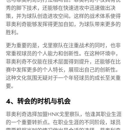
秀的脚下技术，还能够在快速进攻中迅速做出决
策，并为球队创造进攻空间。这样的战术体系使得
菲奥利奇能够发挥得更加自如，为球队带来更多的
胜利。
更为重要的是，戈里察队在注重战术的同时，也非
常重视球员的个人能力和创新性。在这种环境中，
菲奥利奇不仅能在技术层面得到提升，还能够在比
赛中发挥更多的个人特长，展现出自己的创新性。
这种文化氛围无疑对于一个年轻球员的成长至关重
要。
4、转会的时机与机会
菲奥利奇选择加盟HNK戈里察队，恰逢其职业生涯
的一个重要转折点。在职业生涯的不同阶段，球员