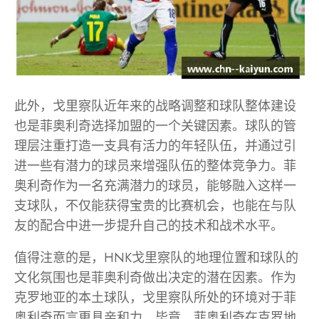
此外，戈里察队近年来的战略调整和球队整体建设
也是菲奥利奇选择加盟的一个关键因素。球队的管
理层注重打造一支具有活力的年轻队伍，并通过引
进一些有潜力的球员来增强队伍的整体竞争力。菲
奥利奇作为一名充满潜力的球员，能够融入这样一
支球队，不仅能获得宝贵的比赛机会，也能在与队
友的配合中进一步提升自己的技术和战术水平。
值得注意的是，HNK戈里察队的地理位置和球队的
文化氛围也是菲奥利奇做出决定的潜在因素。作为
克罗地亚的本土球队，戈里察队所处的环境对于菲
奥利奇而言更具亲和力。毕竟，菲奥利奇在克罗地