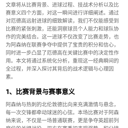
文章将从比赛背景、进球过程、技战术分析以及比
赛意义四个方面，对这一瞬间进行详细阐述。通过
对厄德高远射进球的细致解读，我们不仅能感受到
比赛的紧张刺激，还能洞察球员个人能力和球队协
作的完美结合。这一进球不仅改变了比赛走势，也
为阿森纳在联赛争夺中提供了宝贵的积分和信心，
同时进一步凸显了厄德高在关键比赛中的决定性作
用。本文将通过系统化分析，重现这一经典瞬间的
全过程，并深入探讨其背后的战术逻辑与心理因
素。
1、比赛背景与赛事意义
阿森纳与热刺的北伦敦德比向来充满激情与悬念，
每一次交锋都牵动球迷的心弦。本场比赛对于阿森
纳来说，不仅是一场普通联赛，更是争夺英超前列