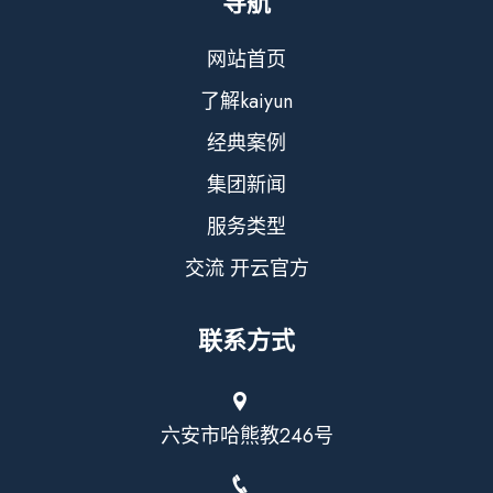
导航
网站首页
了解kaiyun
经典案例
集团新闻
服务类型
交流 开云官方
联系方式
六安市哈熊教246号