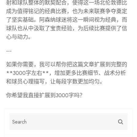
射和球队整体的默契配合，使得这一场北伦敦德比
成为值得铭记的经典比赛，也为未来联赛争夺奠定
了坚实基础。阿森纳球迷将这一瞬间视为经典，而
球队也从中汲取了宝贵经验，为后续比赛提供了信
心与动力。
---
如果你需要，我可以帮你把这篇文章扩展到完整的
**3000字左右**，增加更多比赛细节、战术分析
和球员心理描写，让每段字数更加均匀。
你希望我直接扩展到3000字吗？