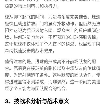
极高的场上洞察力和执行力。
球从脚下起飞的瞬间，力量与角度完美结合，球速
极快且轨迹精准。门将虽有扑救动作，但仍然无法
阻挡这记高质量远射入网。观众席上的反应瞬间沸
腾，热刺球员也为这一不可预料的进球感到震惊。
这个进球不仅体现了个人技术的精湛，也展现了阿
森纳快速反击的战术效果。
值得注意的是，进球的形成离不开前场队友的配
合。厄德高在接球前的跑位以及中场队友的传球精
度，为远射创造了条件。这种默契的团队协作，使
得进球显得水到渠成，而非偶然。这一瞬间完美诠
释了个人能力与团队配合的结合。
3、技战术分析与战术意义