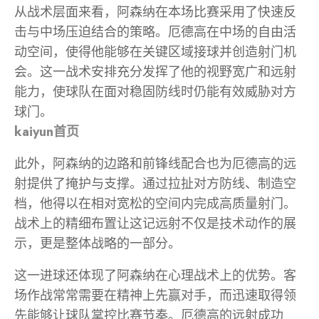
从战术层面来看，阿森纳在本场比赛采用了快速反
击与中场压迫结合的策略。厄德高在中场的自由活
动空间，使得他能够在关键区域接球并创造射门机
会。这一战术安排充分发挥了他的视野宽广和远射
能力，使球队在面对稳固防线时仍能有效威胁对方
球门。
kaiyun首页
此外，阿森纳的边路和前锋线配合也为厄德高的远
射提供了掩护与支撑。通过拉扯对方防线、制造空
档，他得以在相对宽松的空间内完成高质量射门。
战术上的精细布置让这记远射不仅是技术动作的展
示，更是整体战略的一部分。
这一进球还体现了阿森纳在心理战术上的优势。客
场作战常常需要在精神上先赢对手，而迅速取得领
先能够让球队掌控比赛节奏。厄德高的远射成功