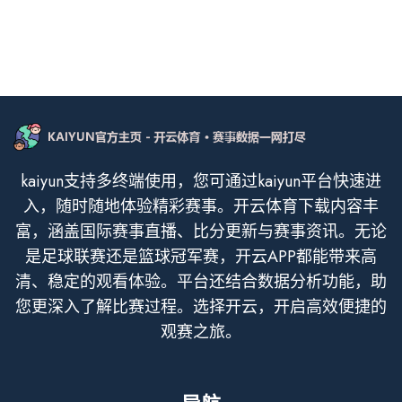
kaiyun支持多终端使用，您可通过kaiyun平台快速进
入，随时随地体验精彩赛事。开云体育下载内容丰
富，涵盖国际赛事直播、比分更新与赛事资讯。无论
是足球联赛还是篮球冠军赛，开云APP都能带来高
清、稳定的观看体验。平台还结合数据分析功能，助
您更深入了解比赛过程。选择开云，开启高效便捷的
观赛之旅。