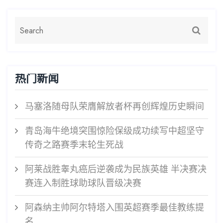
热门新闻
马塞洛随母队荣膺解放者杯再创辉煌历史瞬间
青岛海牛绝境突围惊险保级成功续写中超坚守
传奇之路赛季末轮生死战
阿莱战胜睾丸癌后逆袭成为民族英雄 半决赛决
赛连入制胜球助球队晋级决赛
阿森纳主帅阿尔特塔入围英超赛季最佳教练提
名