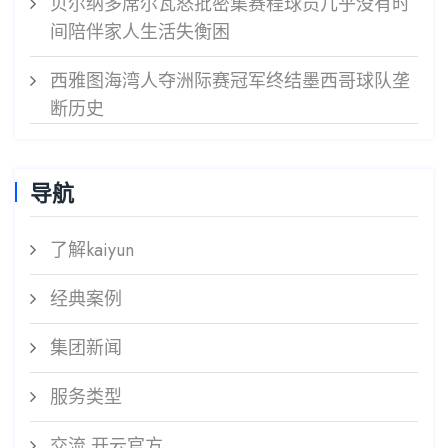
贝尔纳多席尔瓦怒批密集赛程球员几乎没有时
间陪伴家人生活失衡困
西雅图海湾人夺洲际赛冠军终结墨西哥球队垄
断历史
导航
了解kaiyun
经典案例
集团新闻
服务类型
交流 开云官方