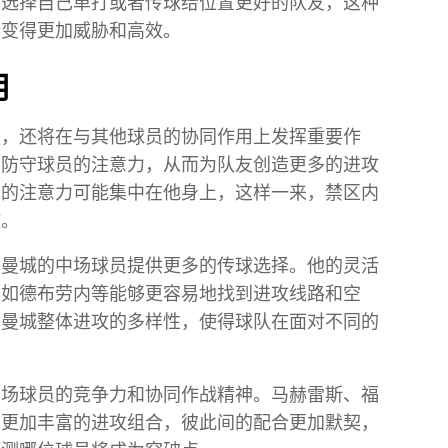
，选择自己单打或者传球给位置更好的队友，这种
端变得更加威胁和高效。
用
强，还将在与其他球员的协同作用上发挥重要作
引防守球员的注意力，从而为队友创造更多的进攻
员的注意力可能集中在他身上，这样一来，禁区内
攻。
为曼城的中场球员提供更多的传球选择。他的灵活
员如德布劳内等能够更容易地找到进攻线路和空
强曼城整体进攻的多样性，使得球队在面对不同的
前场球员的竞争力和协同作战精神。马赫雷斯、福
成更加丰富的进攻组合，彼此间的配合更加默契，