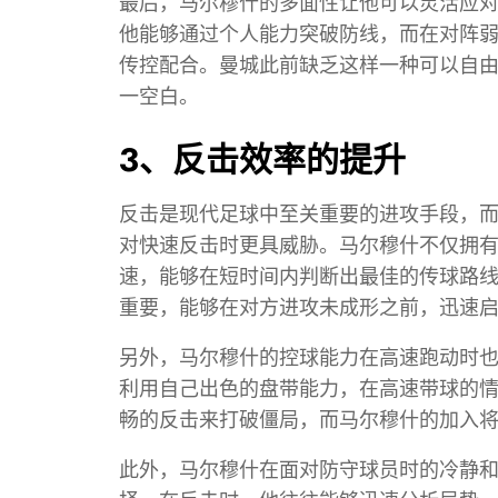
最后，马尔穆什的多面性让他可以灵活应
他能够通过个人能力突破防线，而在对阵
传控配合。曼城此前缺乏这样一种可以自
一空白。
3、反击效率的提升
反击是现代足球中至关重要的进攻手段，
对快速反击时更具威胁。马尔穆什不仅拥
速，能够在短时间内判断出最佳的传球路
重要，能够在对方进攻未成形之前，迅速
另外，马尔穆什的控球能力在高速跑动时
利用自己出色的盘带能力，在高速带球的
畅的反击来打破僵局，而马尔穆什的加入
此外，马尔穆什在面对防守球员时的冷静