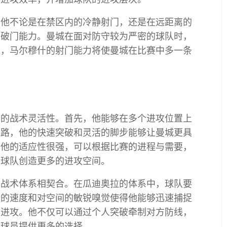
。他不论是在禁区内的冷静射门，还是在远距离的
的破门能力。曼城在面对防守较为严密的球队时，
员，马尔穆什的射门能力将使曼城在比赛中多一条
端的战术灵活性。首先，他能够在多个进攻位置上
边路，他的快速突破和灵活的脚步能够让曼城更具
，他的适应性很强，可以根据比赛的进程与需要，
为球队创造更多的进攻空间。
的战术体系相契合。在瓜迪奥拉的体系中，球队要
什的速度和对空间的敏锐嗅觉使得他能够迅速捕捉
的进攻。他不仅可以通过个人突破牵制对方防线，
场球员提供更多的选择。