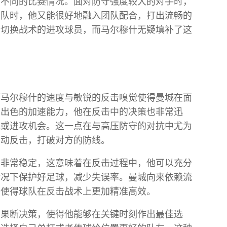
对不同的比赛情况。面对防守强度较大的对手时，
弱队时，他又能很好地融入团队配合，打出流畅的
由切换战术的进攻球员，而马尔穆什无疑填补了这
而马尔穆什的速度与敏锐的反击嗅觉使得曼城在面
有出色的加速能力，他在反击中的决策也非常迅
线或进攻机会。这一点在与高压防守的对抗中尤为
启动反击，打破对方的防线。
也非常稳定，这意味着在反击过程中，他可以充分
情况下保护好足球，减少失误率。曼城向来依赖流
将使得球队在反击战术上更加精准高效。
和果断决策，使得他能够在关键时刻作出最佳选