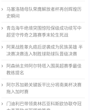
马塞洛随母队荣膺解放者杯再创辉煌历
史瞬间
青岛海牛绝境突围惊险保级成功续写中
超坚守传奇之路赛季末轮生死战
阿莱战胜睾丸癌后逆袭成为民族英雄 半
决赛决赛连入制胜球助球队晋级决赛
阿森纳主帅阿尔特塔入围英超赛季最佳
教练提名
阿尔苏加赖关键扳平比分将南美杯决赛
拖入加时赛
门迪利巴带领奥林匹亚科斯欧协联夺冠