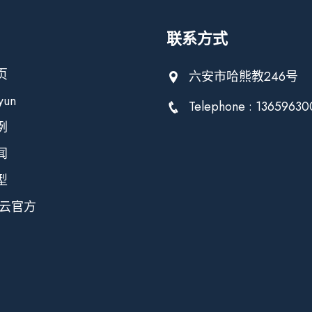
联系方式
页
六安市哈熊教246号
yun
Telephone : 13659630
例
闻
型
开云官方