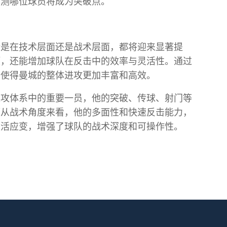
预测哪位球员将成为突破点。
论是在技术层面还是战术层面，都将迎来显著提
项，还能增加球队在反击中的效率与灵活性。通过
将使得曼城的整体进攻更加丰富和高效。
进攻体系中的重要一员，他的突破、传球、射门等
而从战术角度来看，他的多面性和快速反击能力，
灵活应变，增强了球队的战术深度和可操作性。