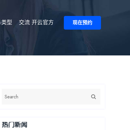
务类型
交流 开云官方
现在预约
热门新闻