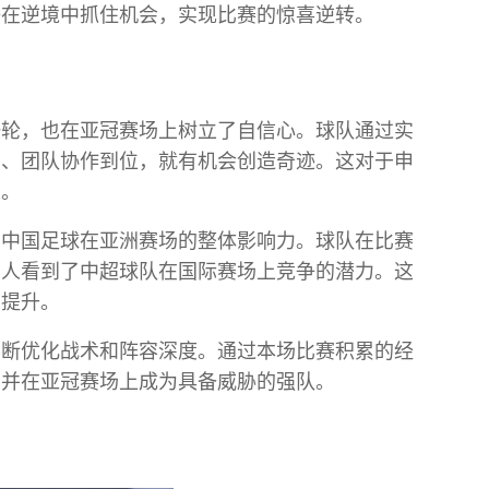
够在逆境中抓住机会，实现比赛的惊喜逆转。
一轮，也在亚冠赛场上树立了自信心。球队通过实
当、团队协作到位，就有机会创造奇迹。这对于申
义。
了中国足球在亚洲赛场的整体影响力。球队在比赛
多人看到了中超球队在国际赛场上竞争的潜力。这
步提升。
不断优化战术和阵容深度。通过本场比赛积累的经
，并在亚冠赛场上成为具备威胁的强队。