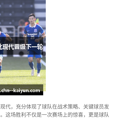
北现代，充分体现了球队在战术策略、关键球员发
力。这场胜利不仅是一次赛场上的惊喜，更是球队