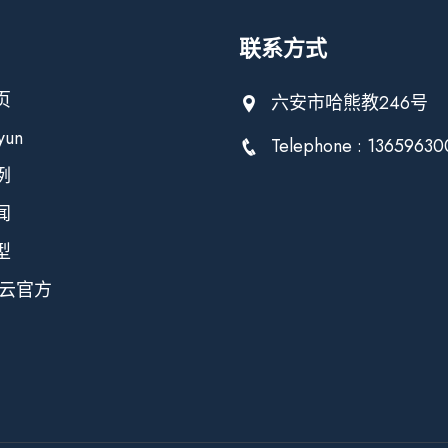
联系方式
页
六安市哈熊教246号
yun
Telephone : 13659630
例
闻
型
开云官方