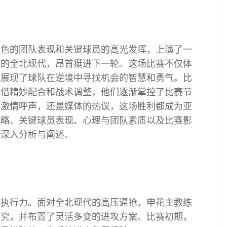
出色的团队表现和关键球员的高光发挥，上演了一
劲的全北现代，昂首挺进下一轮。这场比赛不仅体
更展现了球队在逆境中寻找机会的智慧和勇气。比
凭借精妙配合和战术调整，他们逐渐掌控了比赛节
的激情呼声，还是媒体的热议，这场胜利都成为亚
策略、关键球员表现、心理与团队素质以及比赛影
行深入分析与阐述。
术执行力。面对全北现代的高压逼抢，申花主教练
研究，并布置了灵活多变的进攻方案。比赛初期，