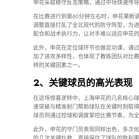
申花采取稳守反击策略，通过中场快速传
在比赛进行到第60分钟左右时，申花果断
调整直接打乱了全北现代的防守阵型，为
配合和战术执行力，让对手难以适应申花
此外，申花在定位球环节也做足功课，通
加了进攻多样性，也体现了教练团队对比
转的关键因素之一。
2、关键球员的高光表现
在这场惊喜逆转中，上海申花的几名核心
速突破与精准射门帮助球队在关键时刻取
球员则通过控球和调度掌控比赛节奏，为
此外，申花的守门员表现同样出色，多次
的几次关键扑救，直接保住了球队的胜利