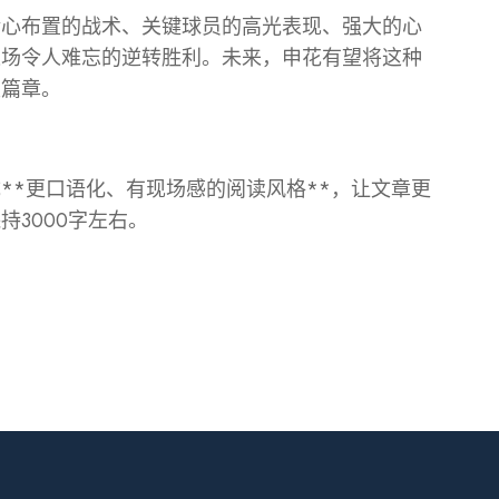
精心布置的战术、关键球员的高光表现、强大的心
这场令人难忘的逆转胜利。未来，申花有望将这种
煌篇章。
**更口语化、有现场感的阅读风格**，让文章更
3000字左右。