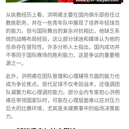
从执教经历上看，洪明甫主要在国内俱乐部担任过
教练职务，并在一些青年队中展现了培养年轻球员
的能力。但与国际舞台的复杂对抗相比，他缺乏系
统的战略布局经验，这让部分球迷和媒体认为他的
任命存在冒险性。许多分析人士指出，国内成功并
不等同于国际赛场的胜利能力，这是争议的重要根
源之一。
此外，洪明甫在团队管理和心理辅导方面的能力也
成为争论焦点。现代足球不仅考验战术，还强调团
队凝聚力和心理调控能力。部分业内专家担心洪明
甫在带领国家队时，可能在心理层面难以应对压力
巨大的比赛环境，尤其是关键赛事中的临场决策能
力。