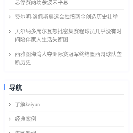
总停赛两场余波未平息
费尔明·洛佩斯奥运会独揽两金创造历史壮举
贝尔纳多席尔瓦怒批密集赛程球员几乎没有时
间陪伴家人生活失衡困
西雅图海湾人夺洲际赛冠军终结墨西哥球队垄
断历史
导航
了解kaiyun
经典案例