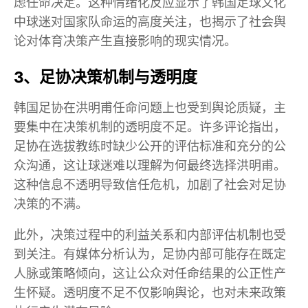
虑任命决定。这种情绪化反应显示了韩国足球文化
中球迷对国家队命运的高度关注，也揭示了社会舆
论对体育决策产生直接影响的现实情况。
3、足协决策机制与透明度
韩国足协在洪明甫任命问题上也受到舆论质疑，主
要集中在决策机制的透明度不足。许多评论指出，
足协在选拔教练时缺少公开的评估标准和充分的公
众沟通，这让球迷难以理解为何最终选择洪明甫。
这种信息不透明导致信任危机，加剧了社会对足协
决策的不满。
此外，决策过程中的利益关系和内部评估机制也受
到关注。有媒体分析认为，足协内部可能存在既定
人脉或策略倾向，这让公众对任命结果的公正性产
生怀疑。透明度不足不仅影响舆论，也对未来政策