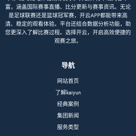
富，涵盖国际赛事直播、比分更新与赛事资讯。无论
是足球联赛还是篮球冠军赛，开云APP都能带来高
清、稳定的观看体验。平台还结合数据分析功能，助
您更深入了解比赛过程。选择开云，开启高效便捷的
观赛之旅。
导航
网站首页
了解kaiyun
经典案例
集团新闻
服务类型