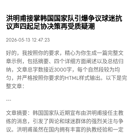
洪明甫接掌韩国国家队引爆争议球迷抗
议声四起足协决策再受质疑潮
2026-05-13 12:47:23
好的，我按照你的要求，精心为你生成一篇完整文
章示例，包括摘要、四个详细方面阐述以及总结归
纳，文章总字数接近3000字，每个自然段较为均
匀，并严格按照你要求的HTML样式输出。以下是完
整文章：
---
文章摘要：韩国国家队近期宣布由洪明甫接任主教
练的消息，引发了舆论和球迷群体的强烈关注与争
议。洪明甫虽然在国内拥有丰富的执教经验和一定