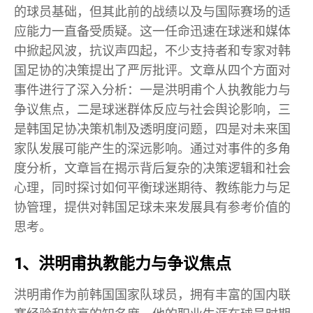
的球员基础，但其此前的战绩以及与国际赛场的适
应能力一直备受质疑。这一任命迅速在球迷和媒体
中掀起风波，抗议声四起，不少支持者和专家对韩
国足协的决策提出了严厉批评。文章从四个方面对
事件进行了深入分析：一是洪明甫个人执教能力与
争议焦点，二是球迷群体反应与社会舆论影响，三
是韩国足协决策机制及透明度问题，四是对未来国
家队发展可能产生的深远影响。通过对事件的多角
度分析，文章旨在揭示背后复杂的决策逻辑和社会
心理，同时探讨如何平衡球迷期待、教练能力与足
协管理，提供对韩国足球未来发展具有参考价值的
思考。
1、洪明甫执教能力与争议焦点
洪明甫作为前韩国国家队球员，拥有丰富的国内联