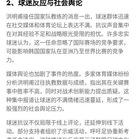
2、球迷反应与社会舆论
洪明甫接任国家队教练的消息一出，球迷群体迅速
在社交媒体和体育论坛上表达不满。抗议声音集中
在对其经验不足和战略眼光受限的担忧。许多忠实
球迷认为，这一任命忽略了国际赛场的竞争要求，
可能影响韩国国家队在亚洲乃至世界比赛的竞争
力。
媒体舆论也加剧了事件的热度。多家体育媒体纷纷
分析洪明甫过往执教数据与成绩，指出其在关键赛
事中胜率不高，同时对战术创新能力提出质疑。这
种集中报道让球迷的不满情绪迅速蔓延，形成了一
股强烈的社会舆论压力。
球迷抗议不仅局限于线上评论，还延伸到线下活
动。部分支持者组织了示威活动，呼吁足协重新考