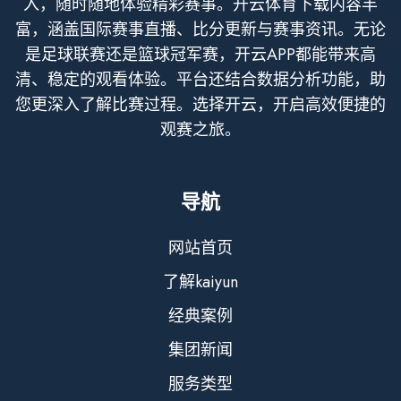
入，随时随地体验精彩赛事。开云体育下载内容丰
富，涵盖国际赛事直播、比分更新与赛事资讯。无论
是足球联赛还是篮球冠军赛，开云APP都能带来高
清、稳定的观看体验。平台还结合数据分析功能，助
您更深入了解比赛过程。选择开云，开启高效便捷的
观赛之旅。
导航
网站首页
了解kaiyun
经典案例
集团新闻
服务类型