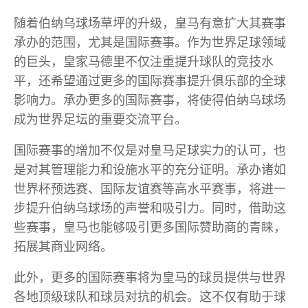
随着伯纳乌球场草坪的升级，皇马有意扩大其赛事
承办的范围，尤其是国际赛事。作为世界足球领域
的巨头，皇家马德里不仅注重提升球队的竞技水
平，还希望通过更多的国际赛事提升俱乐部的全球
影响力。承办更多的国际赛事，将使得伯纳乌球场
成为世界足坛的重要交流平台。
国际赛事的增加不仅是对皇马足球实力的认可，也
是对其管理能力和设施水平的充分证明。承办诸如
世界杯预选赛、国际友谊赛等高水平赛事，将进一
步提升伯纳乌球场的声誉和吸引力。同时，借助这
些赛事，皇马也能够吸引更多国际赞助商的青睐，
拓展其商业网络。
此外，更多的国际赛事将为皇马的球员提供与世界
各地顶级球队和球员对抗的机会。这不仅有助于球