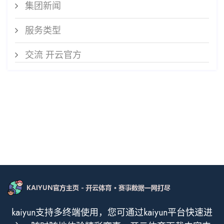
集团新闻
服务类型
交流 开云官方
kaiyun支持多终端使用，您可通过kaiyun平台快速进