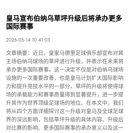
皇马宣布伯纳乌草坪升级后将承办更多
国际赛事
2026-05-14 10:41:03
文章摘要：近日，皇家马德里足球俱乐部宣布对其
主场伯纳乌球场的草坪进行升级，并表示在未来将
承办更多国际赛事。这一决定不仅是对伯纳乌球场
设施的一次重要改善，也是皇马计划扩大国际影响
力和提升竞技水平的一部分。草坪的升级将使得球
场的承载能力和赛事质量得到显著提升，进一步提
升其作为世界顶级足球场的地位。在本文中，我们
将从四个方面详细探讨这一升级对皇马及全球足球
界的深远影响，包括草坪升级的具体内容、升级后
对比赛的影响、更多国际赛事的承办意义以及这一