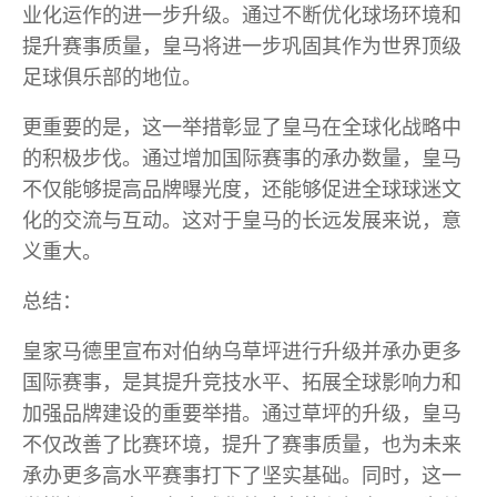
业化运作的进一步升级。通过不断优化球场环境和
提升赛事质量，皇马将进一步巩固其作为世界顶级
足球俱乐部的地位。
更重要的是，这一举措彰显了皇马在全球化战略中
的积极步伐。通过增加国际赛事的承办数量，皇马
不仅能够提高品牌曝光度，还能够促进全球球迷文
化的交流与互动。这对于皇马的长远发展来说，意
义重大。
总结：
皇家马德里宣布对伯纳乌草坪进行升级并承办更多
国际赛事，是其提升竞技水平、拓展全球影响力和
加强品牌建设的重要举措。通过草坪的升级，皇马
不仅改善了比赛环境，提升了赛事质量，也为未来
承办更多高水平赛事打下了坚实基础。同时，这一