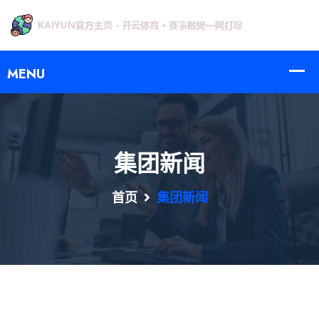
集团新闻
首页
集团新闻