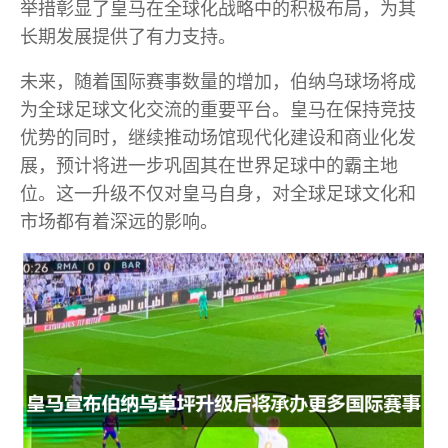
举措彰显了皇马在全球化战略中的积极布局，为其
长期发展提供了有力支持。
未来，随着国际赛事数量的增加，伯纳乌球场将成
为全球足球文化交流的重要平台。皇马在保持竞技
优势的同时，继续推动场馆现代化建设和商业化发
展，预计将进一步巩固其在世界足球中的霸主地
位。这一升级不仅对皇马自身，对全球足球文化和
市场都有着深远的影响。