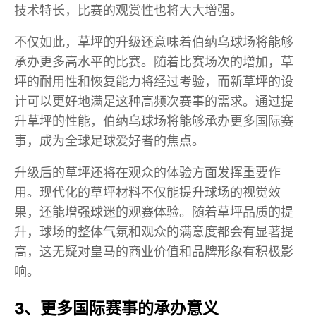
技术特长，比赛的观赏性也将大大增强。
不仅如此，草坪的升级还意味着伯纳乌球场将能够
承办更多高水平的比赛。随着比赛场次的增加，草
坪的耐用性和恢复能力将经过考验，而新草坪的设
计可以更好地满足这种高频次赛事的需求。通过提
升草坪的性能，伯纳乌球场将能够承办更多国际赛
事，成为全球足球爱好者的焦点。
升级后的草坪还将在观众的体验方面发挥重要作
用。现代化的草坪材料不仅能提升球场的视觉效
果，还能增强球迷的观赛体验。随着草坪品质的提
升，球场的整体气氛和观众的满意度都会有显著提
高，这无疑对皇马的商业价值和品牌形象有积极影
响。
3、更多国际赛事的承办意义