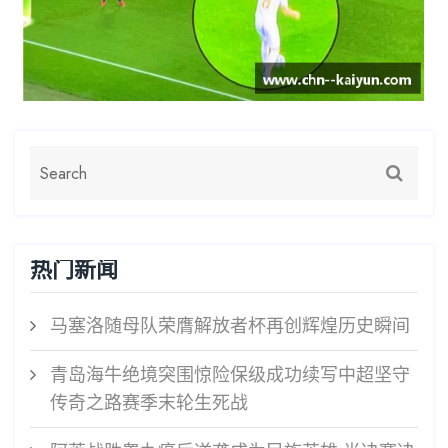
热门新闻
马塞洛随母队荣膺解放者杯再创辉煌历史瞬间
青岛海牛绝境突围惊险保级成功续写中超坚守
传奇之路赛季末轮生死战