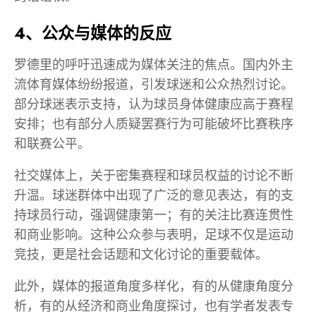
4、公众与媒体的反应
罗德里的呼吁迅速成为媒体关注的焦点。国内外主
流体育媒体纷纷报道，引发球迷和公众热烈讨论。
部分球迷表示支持，认为球员身体健康应高于赛程
安排；也有部分人质疑罢赛行为可能破坏比赛秩序
和联赛公平。
社交媒体上，关于密集赛程和球员权益的讨论不断
升温。球迷群体中出现了广泛的意见表达，有的支
持球员行动，强调健康第一；有的关注比赛连贯性
和商业影响。这种公众参与表明，足球不仅是运动
竞技，更是社会话题和文化讨论的重要载体。
此外，媒体的报道角度多样化，有的从健康角度分
析，有的从经济和商业角度探讨，也有学者发表专