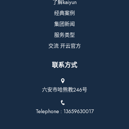
了解kaiyun
经典案例
集团新闻
服务类型
交流 开云官方
联系方式
六安市哈熊教246号
Telephone : 13659630017