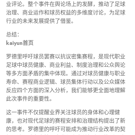
业评论。整个事件在舆论场上的发酵，推动了足球
治理、商业运作和球员权益的多维度讨论，为足球
行业的未来发展提供了借鉴。
总结：
kaiyun首页
罗德里呼吁球员罢赛以抗议密集赛程，是现代职业
足球中球员健康、商业利益、制度治理和公众舆论
等多方面矛盾的集中体现。通过对球员健康与职业
寿命、赛程商业逻辑、球员集体行动以及公众媒体
反应四个方面的深入分析，我们能够更全面地理解
此次事件的重要性。
这一事件不仅提醒业界关注球员的身体和心理健
康，也对现代足球的赛程安排和治理结构提出了新
的思考。罗德里的呼吁可能成为推动行业改革的契