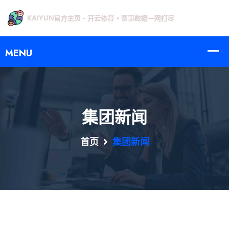
集团新闻
首页
集团新闻