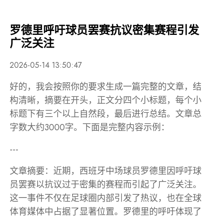
罗德里呼吁球员罢赛抗议密集赛程引发
广泛关注
2026-05-14 13:50:47
好的，我会按照你的要求生成一篇完整的文章，结
构清晰，摘要在开头，正文分四个小标题，每个小
标题下有三个以上自然段，最后进行总结。文章总
字数大约3000字。下面是完整内容示例：
---
文章摘要：近期，西班牙中场球员罗德里因呼吁球
员罢赛以抗议过于密集的赛程而引起了广泛关注。
这一事件不仅在足球圈内部引发了热议，也在全球
体育媒体中占据了显著位置。罗德里的呼吁体现了