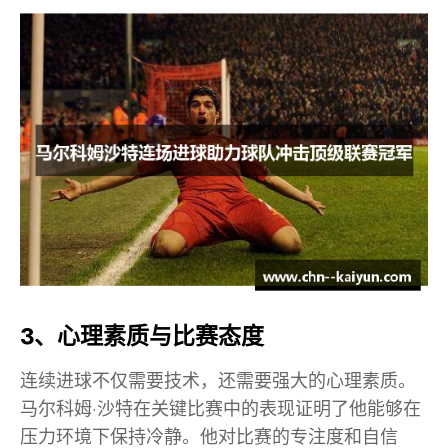
3、心理素质与比赛态度
连续进球不仅需要技术，还需要强大的心理素质。
马尔科姆·沙特在关键比赛中的表现证明了他能够在
压力环境下保持冷静。他对比赛的专注度和自信