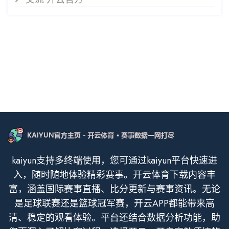
kaiyun支持多终端使用，您可通过kaiyun平台快速进
入，随时随地体验精彩赛事。开云体育下载内容丰
富，涵盖国际赛事直播、比分更新与赛事资讯。无论
是足球联赛还是篮球冠军赛，开云APP都能带来高
清、稳定的观看体验。平台还结合数据分析功能，助