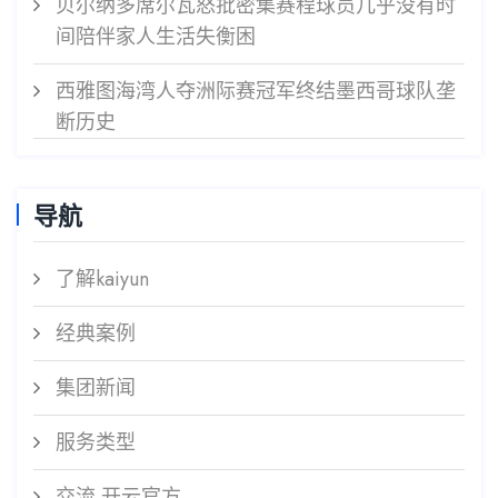
贝尔纳多席尔瓦怒批密集赛程球员几乎没有时
间陪伴家人生活失衡困
西雅图海湾人夺洲际赛冠军终结墨西哥球队垄
断历史
导航
了解kaiyun
经典案例
集团新闻
服务类型
交流 开云官方