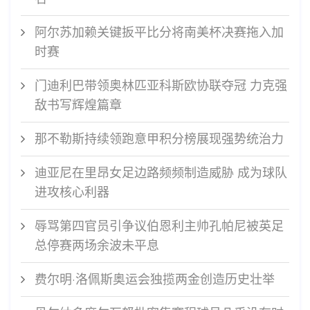
阿尔苏加赖关键扳平比分将南美杯决赛拖入加
时赛
门迪利巴带领奥林匹亚科斯欧协联夺冠 力克强
敌书写辉煌篇章
那不勒斯持续领跑意甲积分榜展现强势统治力
迪亚尼在里昂女足边路频频制造威胁 成为球队
进攻核心利器
辱骂第四官员引争议伯恩利主帅孔帕尼被英足
总停赛两场余波未平息
费尔明·洛佩斯奥运会独揽两金创造历史壮举