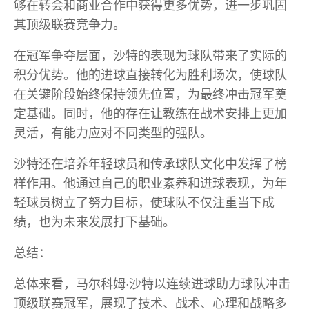
够在转会和商业合作中获得更多优势，进一步巩固
其顶级联赛竞争力。
在冠军争夺层面，沙特的表现为球队带来了实际的
积分优势。他的进球直接转化为胜利场次，使球队
在关键阶段始终保持领先位置，为最终冲击冠军奠
定基础。同时，他的存在让教练在战术安排上更加
灵活，有能力应对不同类型的强队。
沙特还在培养年轻球员和传承球队文化中发挥了榜
样作用。他通过自己的职业素养和进球表现，为年
轻球员树立了努力目标，使球队不仅注重当下成
绩，也为未来发展打下基础。
总结：
总体来看，马尔科姆·沙特以连续进球助力球队冲击
顶级联赛冠军，展现了技术、战术、心理和战略多