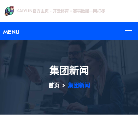
集团新闻
首页
集团新闻