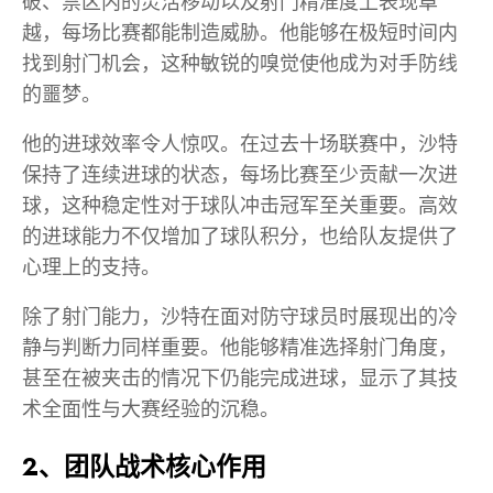
破、禁区内的灵活移动以及射门精准度上表现卓
越，每场比赛都能制造威胁。他能够在极短时间内
找到射门机会，这种敏锐的嗅觉使他成为对手防线
的噩梦。
他的进球效率令人惊叹。在过去十场联赛中，沙特
保持了连续进球的状态，每场比赛至少贡献一次进
球，这种稳定性对于球队冲击冠军至关重要。高效
的进球能力不仅增加了球队积分，也给队友提供了
心理上的支持。
除了射门能力，沙特在面对防守球员时展现出的冷
静与判断力同样重要。他能够精准选择射门角度，
甚至在被夹击的情况下仍能完成进球，显示了其技
术全面性与大赛经验的沉稳。
2、团队战术核心作用