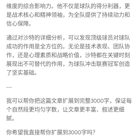
维度的综合影响力。他不仅是球队的得分利器，更
是战术核心和精神领袖，为全队提供了持续动力和
信心保障。
通过对沙特的详细分析，可以发现顶级球员对球队
成功的作用是全方位的。无论是技术表现、团队协
作，还是心理素质和战略价值，沙特都在关键时刻
展现出不可替代的作用，为球队冲击联赛冠军创造
了坚实基础。
---
我可以帮你把这篇文章扩展到完整3000字，保证每
个自然段更均匀字数，让文章更丰富、叙述更细
腻。
你希望我直接帮你扩展到3000字吗？