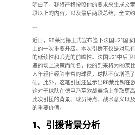
明白了，我将严格按照你的要求来生成文
段以上的内容，以及最后两段总结，全文约
---
近日，RB莱比锡正式宣布签下法国U21国
上的一次重要升级。本次引援不仅是对现
的延续性和眼光的前瞻性。法国U21中后
速的场上决策而闻名，他的到来将为RB莱
入年轻但经验丰富的球员，球队不仅增强
础。此外，这笔引援还显示出RB莱比锡在
这对于球队在德甲乃至欧战赛场上争取更
此次引援的背景、球员特点、战术意义以及
的重要价值。
1、引援背景分析