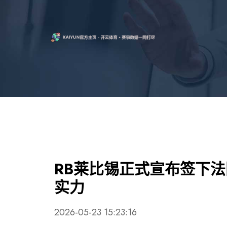
RB莱比锡正式宣布签下法
实力
2026-05-23 15:23:16