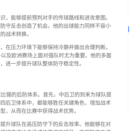
意识，能够提前预判对手的传球路线和进攻意图。
的防守反击创造了机会。他的出球能力同样不容小
场的战术转换。
验，在压力环境下能够保持冷静并做出合理判断。
争以及欧洲赛场上面对强队时尤为重要。他的多面
用，进一步提升球队整体防守稳定性。
莱比锡的后防体系。首先，中后卫的到来为球队提
是四后卫体系中，都能够胜任关键角色，增加战术
阵型，从而在比赛中获得战术优势。
于提升球队在高压防守下的反击效率。他能够在对