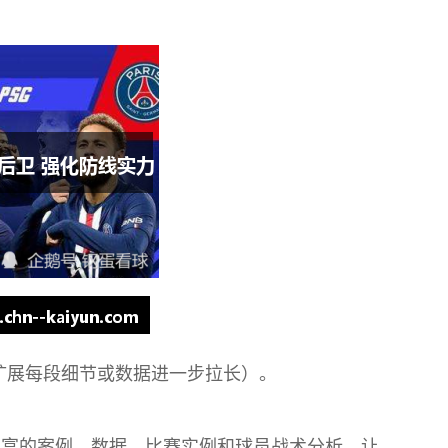
际扩展每段细节或数据进一步拉长）。
丰富的案例、数据、比赛实例和球员战术分析，让