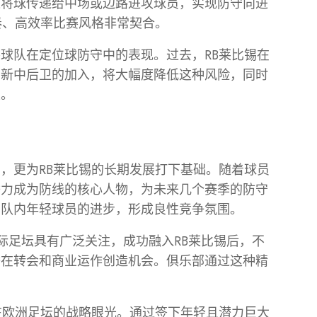
速将球传递给中场或边路进攻球员，实现防守向进
奏、高效率比赛风格非常契合。
球队在定位球防守中的表现。过去，RB莱比锡在
。新中后卫的加入，将大幅度降低这种风险，同时
性。
，更为RB莱比锡的长期发展打下基础。随着球员
潜力成为防线的核心人物，为未来几个赛季的防守
动队内年轻球员的进步，形成良性竞争氛围。
际足坛具有广泛关注，成功融入RB莱比锡后，不
潜在转会和商业运作创造机会。俱乐部通过这种精
在欧洲足坛的战略眼光。通过签下年轻且潜力巨大