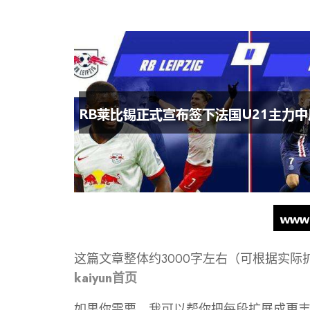
这篇文章整体约3000字左右（可根据实
kaiyun首页
如果你需要，我可以帮你把每段扩展成更