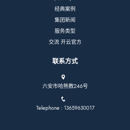
经典案例
集团新闻
服务类型
交流 开云官方
联系方式
六安市哈熊教246号
Telephone : 13659630017