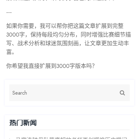
---
如果你需要，我可以帮你把这篇文章扩展到完整
3000字，保持每段均匀分布，同时增强比赛细节描
写、战术分析和球迷氛围刻画，让文章更加生动丰
富。
你希望我直接扩展到3000字版本吗？
热门新闻