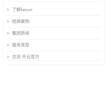
了解kaiyun
经典案例
集团新闻
服务类型
交流 开云官方