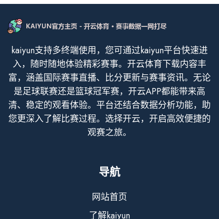
kaiyun支持多终端使用，您可通过kaiyun平台快速进
入，随时随地体验精彩赛事。开云体育下载内容丰
富，涵盖国际赛事直播、比分更新与赛事资讯。无论
是足球联赛还是篮球冠军赛，开云APP都能带来高
清、稳定的观看体验。平台还结合数据分析功能，助
您更深入了解比赛过程。选择开云，开启高效便捷的
观赛之旅。
导航
网站首页
了解kaiyun