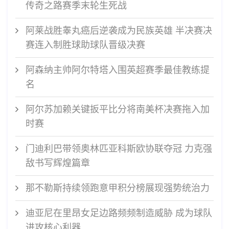
传奇之路赛季末轮生死战
阿莱战胜睾丸癌后逆袭成为民族英雄 半决赛决
赛连入制胜球助球队晋级决赛
阿森纳主帅阿尔特塔入围英超赛季最佳教练提
名
阿尔苏加赖关键扳平比分将南美杯决赛拖入加
时赛
门迪利巴带领奥林匹亚科斯欧协联夺冠 力克强
敌书写辉煌篇章
那不勒斯持续领跑意甲积分榜展现强势统治力
迪亚尼在里昂女足边路频频制造威胁 成为球队
进攻核心利器