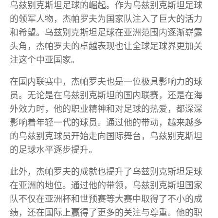
乌兹别克斯坦足球的崛起。作为乌兹别克斯坦足球
的领军人物，杰帕罗夫为国家队注入了巨大的活力
和希望。乌兹别克斯坦足球在亚洲范围内逐渐崭露
头角，杰帕罗夫的卓越表现也让全球足球界更加关
注这个中亚国家。
在国内联赛中，杰帕罗夫也是一位极具影响力的球
员。无论是在乌兹别克斯坦的国内联赛，还是在海
外效力时，他的职业精神和对足球的热爱，都深深
影响着年轻一代的球员。通过他的带动，越来越多
的乌兹别克球员开始走向国际舞台，乌兹别克斯坦
的足球水平逐步提升。
此外，杰帕罗夫的成就也提升了乌兹别克斯坦足球
在亚洲的地位。通过他的带领，乌兹别克斯坦国家
队不仅在亚洲杯和世预赛等大赛中取得了不小的成
绩，还在国际上赢得了更多的关注与尊重。他的职