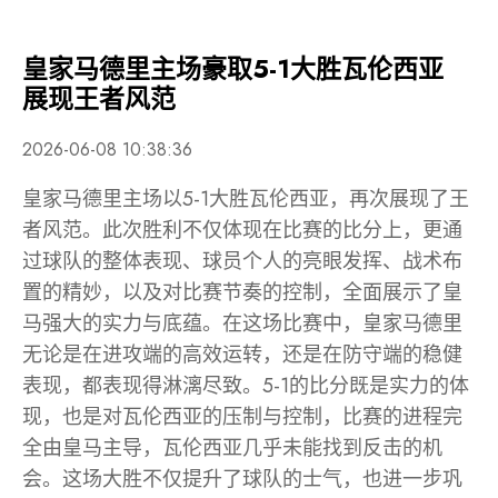
皇家马德里主场豪取5-1大胜瓦伦西亚
展现王者风范
2026-06-08 10:38:36
皇家马德里主场以5-1大胜瓦伦西亚，再次展现了王
者风范。此次胜利不仅体现在比赛的比分上，更通
过球队的整体表现、球员个人的亮眼发挥、战术布
置的精妙，以及对比赛节奏的控制，全面展示了皇
马强大的实力与底蕴。在这场比赛中，皇家马德里
无论是在进攻端的高效运转，还是在防守端的稳健
表现，都表现得淋漓尽致。5-1的比分既是实力的体
现，也是对瓦伦西亚的压制与控制，比赛的进程完
全由皇马主导，瓦伦西亚几乎未能找到反击的机
会。这场大胜不仅提升了球队的士气，也进一步巩