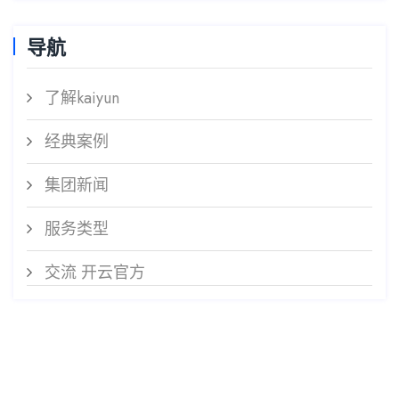
导航
了解kaiyun
经典案例
集团新闻
服务类型
交流 开云官方