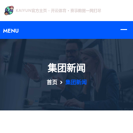
集团新闻
首页
集团新闻