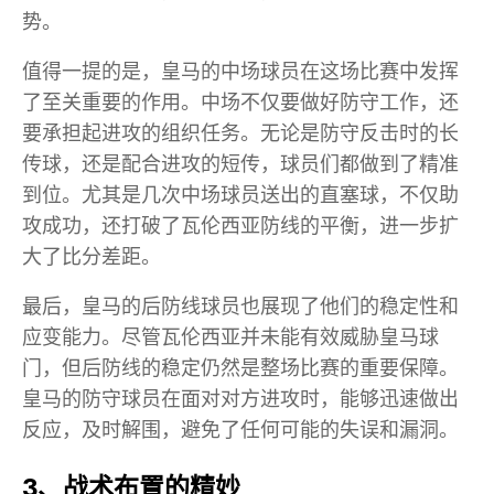
势。
值得一提的是，皇马的中场球员在这场比赛中发挥
了至关重要的作用。中场不仅要做好防守工作，还
要承担起进攻的组织任务。无论是防守反击时的长
传球，还是配合进攻的短传，球员们都做到了精准
到位。尤其是几次中场球员送出的直塞球，不仅助
攻成功，还打破了瓦伦西亚防线的平衡，进一步扩
大了比分差距。
最后，皇马的后防线球员也展现了他们的稳定性和
应变能力。尽管瓦伦西亚并未能有效威胁皇马球
门，但后防线的稳定仍然是整场比赛的重要保障。
皇马的防守球员在面对对方进攻时，能够迅速做出
反应，及时解围，避免了任何可能的失误和漏洞。
3、战术布置的精妙