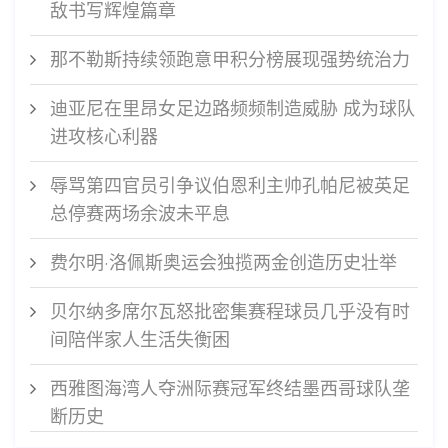
敌书写辉煌篇章
那不勒斯持续领跑意甲积分榜展现强势统治力
迪亚尼在里昂女足边路频频制造威胁 成为球队
进攻核心利器
辱骂第四官员引争议伯恩利主帅孔帕尼被英足
总停赛两场余波未平息
费尔明·洛佩斯奥运会独揽两金创造历史壮举
贝尔纳多席尔瓦怒批密集赛程球员几乎没有时
间陪伴家人生活失衡困
西雅图海湾人夺洲际赛冠军终结墨西哥球队垄
断历史