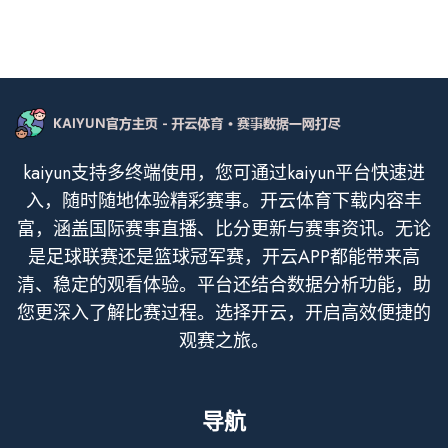
kaiyun支持多终端使用，您可通过kaiyun平台快速进
入，随时随地体验精彩赛事。开云体育下载内容丰
富，涵盖国际赛事直播、比分更新与赛事资讯。无论
是足球联赛还是篮球冠军赛，开云APP都能带来高
清、稳定的观看体验。平台还结合数据分析功能，助
您更深入了解比赛过程。选择开云，开启高效便捷的
观赛之旅。
导航