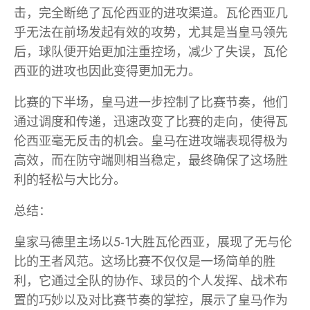
击，完全断绝了瓦伦西亚的进攻渠道。瓦伦西亚几
乎无法在前场发起有效的攻势，尤其是当皇马领先
后，球队便开始更加注重控场，减少了失误，瓦伦
西亚的进攻也因此变得更加无力。
比赛的下半场，皇马进一步控制了比赛节奏，他们
通过调度和传递，迅速改变了比赛的走向，使得瓦
伦西亚毫无反击的机会。皇马在进攻端表现得极为
高效，而在防守端则相当稳定，最终确保了这场胜
利的轻松与大比分。
总结：
皇家马德里主场以5-1大胜瓦伦西亚，展现了无与伦
比的王者风范。这场比赛不仅仅是一场简单的胜
利，它通过全队的协作、球员的个人发挥、战术布
置的巧妙以及对比赛节奏的掌控，展示了皇马作为