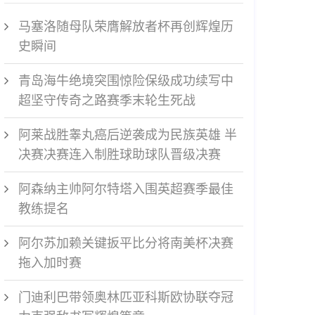
马塞洛随母队荣膺解放者杯再创辉煌历
史瞬间
青岛海牛绝境突围惊险保级成功续写中
超坚守传奇之路赛季末轮生死战
阿莱战胜睾丸癌后逆袭成为民族英雄 半
决赛决赛连入制胜球助球队晋级决赛
阿森纳主帅阿尔特塔入围英超赛季最佳
教练提名
阿尔苏加赖关键扳平比分将南美杯决赛
拖入加时赛
门迪利巴带领奥林匹亚科斯欧协联夺冠