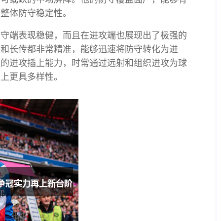
的整体防守稳定性。
防守端表现稳健，而且在进攻端也展现出了极强的
传和长传都非常精准，能够迅速将防守转化为进
强的进攻插上能力，时常通过远射和组织进攻为球
置上更具多样性。