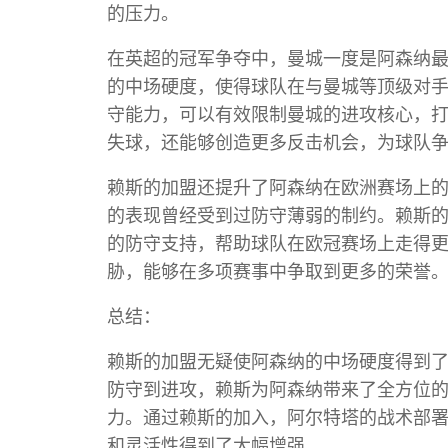
的压力。
在英超的冠军争夺中，曼城一度是阿森纳
的中场硬度，使得球队在与曼城等顶级对
守能力，可以有效限制曼城的进攻核心，
失球，还能够创造更多反击机会，为球队
赖斯的加盟还提升了阿森纳在欧洲赛场上
的表现曾经受到过防守薄弱的制约。赖斯
的防守支持，帮助球队在欧冠赛场上走得
胁，能够在多项赛事中争取到更多的荣誉
总结：
赖斯的加盟无疑使阿森纳的中场硬度得到
防守到进攻，赖斯为阿森纳带来了全方位
力。通过赖斯的加入，阿尔特塔的战术部
和灵活性得到了大幅增强。