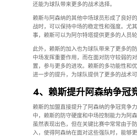
还能为球队带来更多的战术选择。
赖斯与阿森纳的其他中场球员形成了良好
战时，可以保持中场的稳定性和强度。尤
事，赖斯可以为阿尔特塔提供更多的人员
此外，赖斯的加入也为球队带来了更多的
中场发挥重要作用，而在面对防守较弱的
置，参与更多的进攻。赖斯的多功能性和
进一步的提升，为球队提供了更多的战术
4、赖斯提升阿森纳争冠
赖斯的加盟直接提升了阿森纳的争冠竞争
中，赖斯的防守硬度和中场控制能力为阿
虽然表现出色，但在关键比赛中常常由于
入，使得阿森纳在面对这些强队时，能够