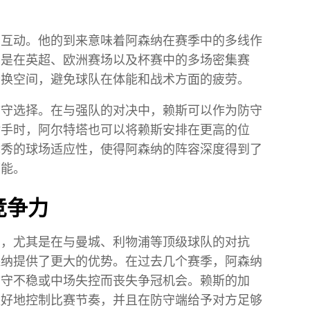
的互动。他的到来意味着阿森纳在赛季中的多线作
其是在英超、欧洲赛场以及杯赛中的多场密集赛
轮换空间，避免球队在体能和战术方面的疲劳。
防守选择。在与强队的对决中，赖斯可以作为防守
对手时，阿尔特塔也可以将赖斯安排在更高的位
优秀的球场适应性，使得阿森纳的阵容深度得到了
可能。
竞争力
力，尤其是在与曼城、利物浦等顶级球队的对抗
森纳提供了更大的优势。在过去几个赛季，阿森纳
防守不稳或中场失控而丧失争冠机会。赖斯的加
更好地控制比赛节奏，并且在防守端给予对方足够