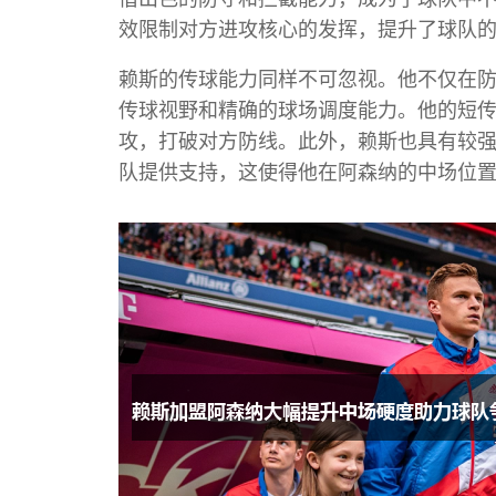
效限制对方进攻核心的发挥，提升了球队
赖斯的传球能力同样不可忽视。他不仅在
传球视野和精确的球场调度能力。他的短
攻，打破对方防线。此外，赖斯也具有较
队提供支持，这使得他在阿森纳的中场位