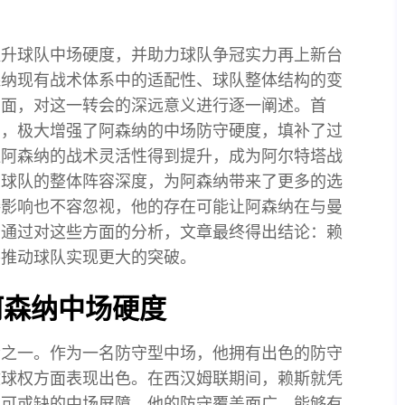
提升球队中场硬度，并助力球队争冠实力再上新台
森纳现有战术体系中的适配性、球队整体结构的变
方面，对这一转会的深远意义进行逐一阐述。首
力，极大增强了阿森纳的中场防守硬度，填补了过
让阿森纳的战术灵活性得到提升，成为阿尔特塔战
了球队的整体阵容深度，为阿森纳带来了更多的选
接影响也不容忽视，他的存在可能让阿森纳在与曼
。通过对这些方面的分析，文章最终得出结论：赖
并推动球队实现更大的突破。
阿森纳中场硬度
素之一。作为一名防守型中场，他拥有出色的防守
收球权方面表现出色。在西汉姆联期间，赖斯就凭
不可或缺的中场屏障。他的防守覆盖面广，能够有