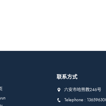
联系方式
页
六安市哈熊教246号
yun
Telephone : 13659630