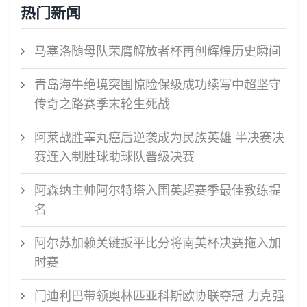
热门新闻
马塞洛随母队荣膺解放者杯再创辉煌历史瞬间
青岛海牛绝境突围惊险保级成功续写中超坚守
传奇之路赛季末轮生死战
阿莱战胜睾丸癌后逆袭成为民族英雄 半决赛决
赛连入制胜球助球队晋级决赛
阿森纳主帅阿尔特塔入围英超赛季最佳教练提
名
阿尔苏加赖关键扳平比分将南美杯决赛拖入加
时赛
门迪利巴带领奥林匹亚科斯欧协联夺冠 力克强