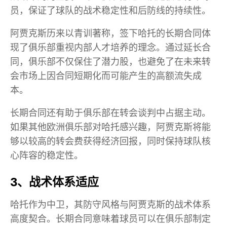
员，保证了球队的战术稳定性和后防线的持续性。
阿贾克斯历来以青训著称，签下哈托的长期合同体
现了俱乐部重视内部人才培养的理念。通过延长合
同，俱乐部不仅保住了潜力股，也避免了在未来转
会市场上因合同短期化而可能产生的高额流失成
本。
长期合同还有助于俱乐部在转会谈判中占据主动。
如果其他欧洲俱乐部对哈托感兴趣，阿贾克斯将能
够以较高的转会费获得经济回报，同时保持球队核
心阵容的稳定性。
3、战术体系适应
哈托作为中卫，其防守风格与阿贾克斯的战术体系
高度契合。长期合同意味着球员可以在俱乐部制定