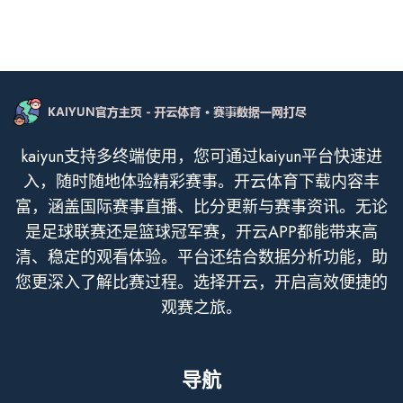
kaiyun支持多终端使用，您可通过kaiyun平台快速进
入，随时随地体验精彩赛事。开云体育下载内容丰
富，涵盖国际赛事直播、比分更新与赛事资讯。无论
是足球联赛还是篮球冠军赛，开云APP都能带来高
清、稳定的观看体验。平台还结合数据分析功能，助
您更深入了解比赛过程。选择开云，开启高效便捷的
观赛之旅。
导航