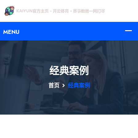
经典案例
首页
经典案例