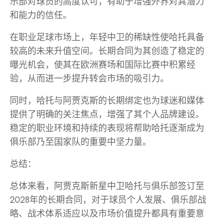
乐部对球员的高度认可，有助于增强外界对其潜力
和能力的信任。
在职业足球市场上，年轻中卫的稀缺性使哈托具备
较高的未来升值空间。长期合同为其创造了稳定的
曝光机会，使其在欧洲赛场和国际比赛中积累经
验，从而进一步提升转会市场的吸引力。
同时，哈托与阿贾克斯的长期绑定也为球迷和媒体
提供了明确的关注焦点，增强了其个人品牌建设。
稳定的职业环境和持续的表现将帮助哈托逐渐成为
俱乐部乃至国家队的重要中坚力量。
总结：
总体来看，阿贾克斯新星中卫哈托与俱乐部签订至
2028年的长期合同，对于球员个人发展、俱乐部战
略、战术体系适应以及市场价值提升都具有重要意