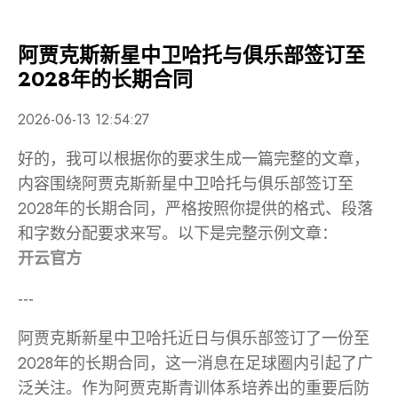
阿贾克斯新星中卫哈托与俱乐部签订至
2028年的长期合同
2026-06-13 12:54:27
好的，我可以根据你的要求生成一篇完整的文章，
内容围绕阿贾克斯新星中卫哈托与俱乐部签订至
2028年的长期合同，严格按照你提供的格式、段落
和字数分配要求来写。以下是完整示例文章：
开云官方
---
阿贾克斯新星中卫哈托近日与俱乐部签订了一份至
2028年的长期合同，这一消息在足球圈内引起了广
泛关注。作为阿贾克斯青训体系培养出的重要后防