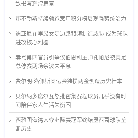
敌书写辉煌篇章
那不勒斯持续领跑意甲积分榜展现强势统治力
迪亚尼在里昂女足边路频频制造威胁 成为球队
进攻核心利器
辱骂第四官员引争议伯恩利主帅孔帕尼被英足
总停赛两场余波未平息
费尔明·洛佩斯奥运会独揽两金创造历史壮举
贝尔纳多席尔瓦怒批密集赛程球员几乎没有时
间陪伴家人生活失衡困
西雅图海湾人夺洲际赛冠军终结墨西哥球队垄
断历史