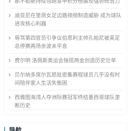
那不勒斯持续领跑意甲积分榜展现强势统治力
迪亚尼在里昂女足边路频频制造威胁 成为球队
进攻核心利器
辱骂第四官员引争议伯恩利主帅孔帕尼被英足
总停赛两场余波未平息
费尔明·洛佩斯奥运会独揽两金创造历史壮举
贝尔纳多席尔瓦怒批密集赛程球员几乎没有时
间陪伴家人生活失衡困
西雅图海湾人夺洲际赛冠军终结墨西哥球队垄
断历史
导航