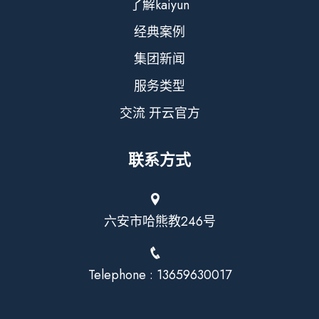
了解kaiyun
经典案例
集团新闻
服务类型
交流 开云官方
联系方式
六安市哈熊教246号
Telephone : 13659630017