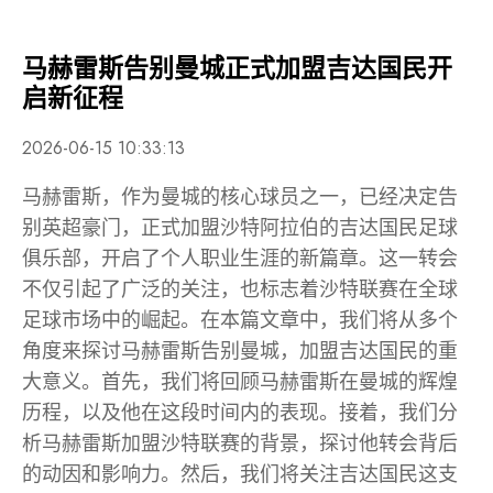
马赫雷斯告别曼城正式加盟吉达国民开
启新征程
2026-06-15 10:33:13
马赫雷斯，作为曼城的核心球员之一，已经决定告
别英超豪门，正式加盟沙特阿拉伯的吉达国民足球
俱乐部，开启了个人职业生涯的新篇章。这一转会
不仅引起了广泛的关注，也标志着沙特联赛在全球
足球市场中的崛起。在本篇文章中，我们将从多个
角度来探讨马赫雷斯告别曼城，加盟吉达国民的重
大意义。首先，我们将回顾马赫雷斯在曼城的辉煌
历程，以及他在这段时间内的表现。接着，我们分
析马赫雷斯加盟沙特联赛的背景，探讨他转会背后
的动因和影响力。然后，我们将关注吉达国民这支