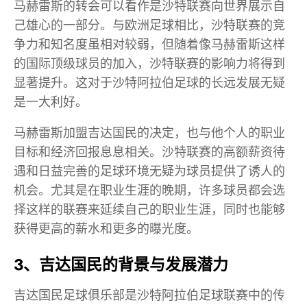
马赫雷斯的转会可以看作是沙特联赛向世界展示自
己雄心的一部分。与欧洲足球相比，沙特联赛的竞
争力和知名度虽相对较弱，但随着像马赫雷斯这样
的国际顶级球员的加入，沙特联赛的影响力将得到
显著提升。这对于沙特阿拉伯足球的长远发展无疑
是一大利好。
马赫雷斯加盟吉达国民的决定，也与他个人的职业
目标和经济回报息息相关。沙特联赛的高额薪资待
遇和日益完善的足球环境无疑为球员提供了诱人的
机会。尤其是在职业生涯的晚期，许多球员都会选
择这样的联赛来延续自己的职业生涯，同时也能够
获得更高的薪水和更多的曝光度。
3、吉达国民的背景与发展潜力
吉达国民足球俱乐部是沙特阿拉伯足球联赛中的传