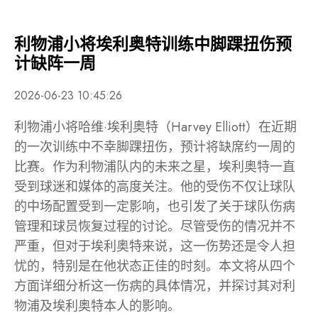
利物浦小将埃利奥特训练中脚踝扭伤预
计缺阵一周
2026-06-23 10:45:26
利物浦小将哈维·埃利奥特（Harvey Elliott）在近期
的一次训练中不幸脚踝扭伤，预计将缺席约一周的
比赛。作为利物浦队内的未来之星，埃利奥特一直
受到球迷和媒体的高度关注。他的受伤不仅让球队
的中场配置受到一定影响，也引发了关于球队伤病
管理和球员恢复过程的讨论。尽管受伤的情况并不
严重，但对于埃利奥特来说，这一伤势还是令人担
忧的，特别是在他状态正佳的时刻。本文将从四个
方面详细分析这一伤病的具体情况，并探讨其对利
物浦及埃利奥特本人的影响。