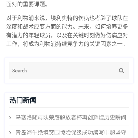
面对的重要课题。
对于利物浦来说，埃利奥特的伤病也考验了球队在
深度和战术应变方面的能力。未来，如何培养更多
有潜力的年轻球员，以及在关键时刻做好伤病应对
工作，将成为利物浦持续竞争力的关键因素之一。
热门新闻
马塞洛随母队荣膺解放者杯再创辉煌历史瞬间
青岛海牛绝境突围惊险保级成功续写中超坚守