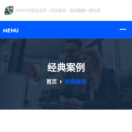
经典案例
首页
经典案例