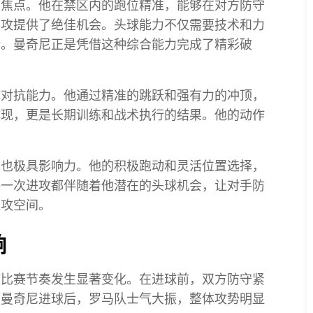
场焦点。他在禁区内的跑位精准，能够在对方防守
进攻提供了绝佳机会。头球能力不仅需要技术和力
断。曼奇尼正是凭借这种综合能力完成了精彩破
体对抗能力。他通过精准的跳跃和强有力的冲顶，
体现，更是长期训练和战术执行的结果。他的动作
。
现也极具影响力。他的积极跑动和灵活位置选择，
每一次进攻都伴随着他潜在的头球机会，让对手防
进攻空间。
响
使比赛节奏发生显著变化。在进球前，双方防守紧
而曼奇尼进球后，罗马队士气大振，整体攻势明显