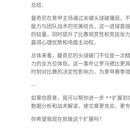
总结：
曼奇尼在意甲主场通过关键头球破僵局，
能力与团队战术的完美结合。这一进球直
的较量，同时提升了比赛观赏性和竞技张
赢得心理优势和场面主动权。
总体来看，曼奇尼的头球破门不仅是一次
力的全方位体现。这一事件让罗马德比更
时刻对比赛的决定性影响力，为意甲赛季
---
如果你愿意，我可以帮你进一步 **扩展到完
数据分析和战术解读，使文章更充实、更
你希望我现在就做这个扩展吗？