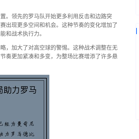
布置。领先的罗马队开始更多利用反击和边路突
比赛出现更多空间和机会。这种节奏的变化增加了
体能和战术执行力。
策略，加大了对高空球的警惕。这种战术调整在无
防节奏更加紧凑和多变，为整场比赛增添了许多悬