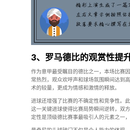
3、罗马德比的观赏性提
作为意甲最受瞩目的德比之一，本场比赛
常热烈，观众欢呼声和球场氛围瞬间达到
术的较量，更成为情感和激情的释放。
进球还增强了比赛的不确定性和竞争性。
这一关键进球使得比赛局势瞬间逆转，双
定性是顶级德比赛事最吸引人的元素之一