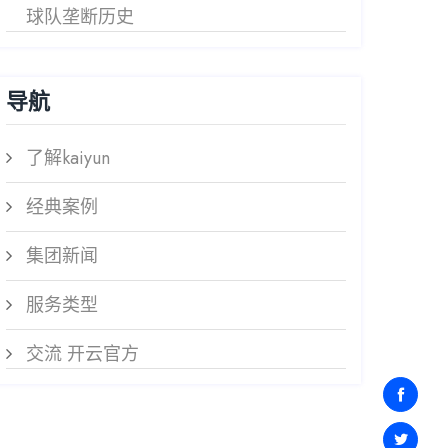
球队垄断历史
导航
了解kaiyun
经典案例
集团新闻
服务类型
交流 开云官方