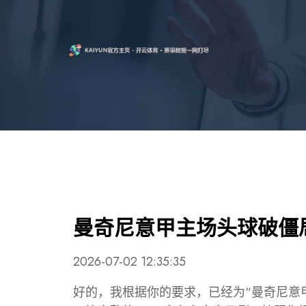
曼奇尼意甲主场头球破僵
2026-07-02 12:35:35
好的，我根据你的要求，已经为“曼奇尼意