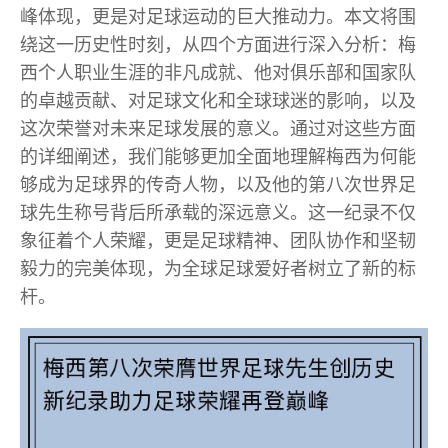
峰体现，更是对足球运动的巨大推动力。本文将围
绕这一历史性时刻，从四个方面进行深入分析：梅
西个人职业生涯的非凡成就、他对俱乐部和国家队
的卓越贡献、对足球文化和全球球迷的影响，以及
这次荣誉对未来足球发展的意义。通过对这些方面
的详细阐述，我们能够更加全面地理解梅西为何能
够成为足球界的传奇人物，以及他的第八次世界足
球先生称号背后所承载的深远意义。这一纪录不仅
象征着个人荣耀，更是足球精神、团队协作和坚韧
毅力的完美体现，为全球足球爱好者树立了新的标
杆。