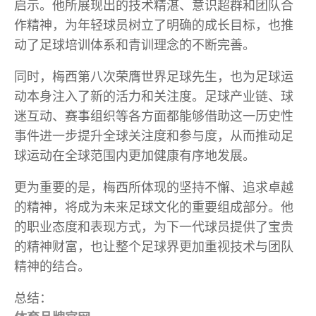
启示。他所展现出的技术精湛、意识超群和团队合
作精神，为年轻球员树立了明确的成长目标，也推
动了足球培训体系和青训理念的不断完善。
同时，梅西第八次荣膺世界足球先生，也为足球运
动本身注入了新的活力和关注度。足球产业链、球
迷互动、赛事组织等各方面都能够借助这一历史性
事件进一步提升全球关注度和参与度，从而推动足
球运动在全球范围内更加健康有序地发展。
更为重要的是，梅西所体现的坚持不懈、追求卓越
的精神，将成为未来足球文化的重要组成部分。他
的职业态度和表现方式，为下一代球员提供了宝贵
的精神财富，也让整个足球界更加重视技术与团队
精神的结合。
总结：