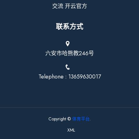
交流 开云官方
联系方式
六安市哈熊教246号
Telephone : 13659630017
Copyright ©
体育平台
.
XML