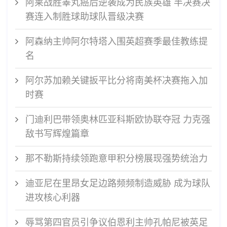
阿莱战胜睾丸癌后逆袭成为民族英雄 半决赛决
赛连入制胜球助球队晋级决赛
阿森纳主帅阿尔特塔入围英超赛季最佳教练提
名
阿尔苏加赖关键扳平比分将南美杯决赛拖入加
时赛
门迪利巴带领奥林匹亚科斯欧协联夺冠 力克强
敌书写辉煌篇章
那不勒斯持续领跑意甲积分榜展现强势统治力
迪亚尼在里昂女足边路频频制造威胁 成为球队
进攻核心利器
辱骂第四官员引争议伯恩利主帅孔帕尼被英足