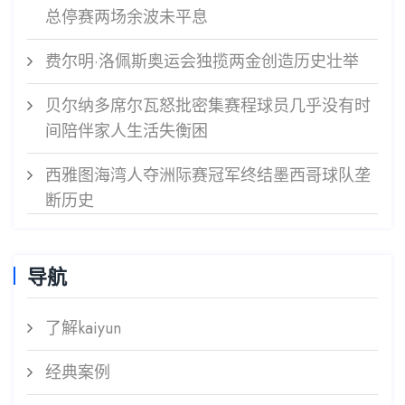
总停赛两场余波未平息
费尔明·洛佩斯奥运会独揽两金创造历史壮举
贝尔纳多席尔瓦怒批密集赛程球员几乎没有时
间陪伴家人生活失衡困
西雅图海湾人夺洲际赛冠军终结墨西哥球队垄
断历史
导航
了解kaiyun
经典案例