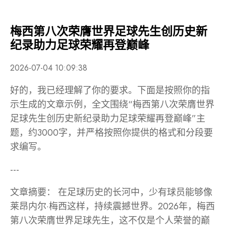
梅西第八次荣膺世界足球先生创历史新
纪录助力足球荣耀再登巅峰
2026-07-04 10:09:38
好的，我已经理解了你的要求。下面是按照你的指
示生成的文章示例，全文围绕“梅西第八次荣膺世界
足球先生创历史新纪录助力足球荣耀再登巅峰”主
题，约3000字，并严格按照你提供的格式和分段要
求编写。
---
文章摘要： 在足球历史的长河中，少有球员能够像
莱昂内尔·梅西这样，持续震撼世界。2026年，梅西
第八次荣膺世界足球先生，这不仅是个人荣誉的巅