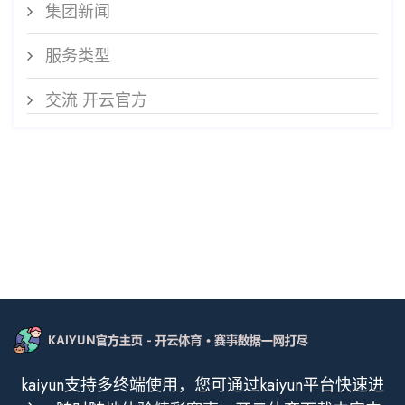
集团新闻
服务类型
交流 开云官方
kaiyun支持多终端使用，您可通过kaiyun平台快速进