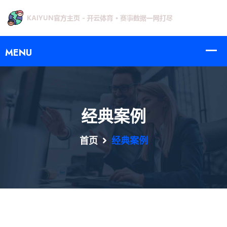
经典案例
首页
经典案例