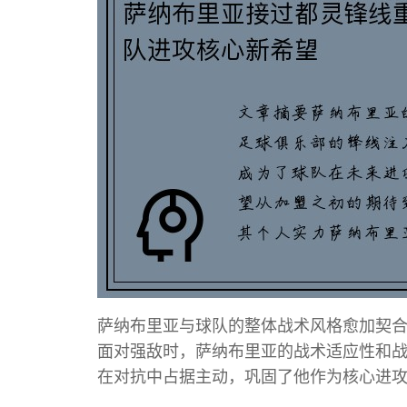
萨纳布里亚与球队的整体战术风格愈加契
面对强敌时，萨纳布里亚的战术适应性和
在对抗中占据主动，巩固了他作为核心进