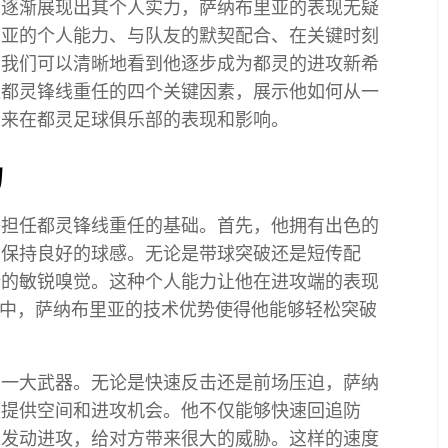
到逐渐展现出其个人实力，萨纳布里亚的表现无疑
里亚的个人能力、与队友的默契配合、在关键时刻
，我们可以清晰地看到他逐步成为都灵的进攻新希
过都灵锋线重任的四个关键因素，展示他如何从一
未来在都灵足球俱乐部的表现和影响。
力
够担任都灵锋线重任的基础。首先，他拥有出色的
中保持良好的球感。无论是带球突破还是短传配
势的敏锐嗅觉。这种个人能力让他在进攻端的表现
抗中，萨纳布里亚的技术优势使得他能够轻松突破
的一大武器。无论是快速反击还是前场压迫，萨纳
队提供空间和进攻机会。他不仅能够快速回追防
速发动进攻，给对方带来很大的威胁。这样的速度