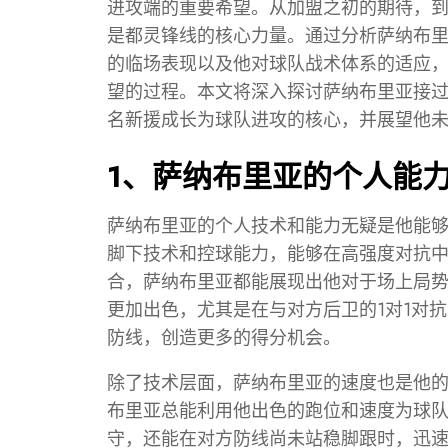
进攻端的重要希望。从加盟之初的期待，
是都灵锋线的核心力量。通过分析萨纳布
的临场表现以及他对球队战术体系的适应
望的过程。本文将深入探讨萨纳布里亚接
名新援成长为球队进攻的核心，并展望他
1、萨纳布里亚的个人能
萨纳布里亚的个人技术和能力无疑是他能
脚下技术和控球能力，能够在高强度对抗
合，萨纳布里亚都能展现出他对于场上局
更加出色，尤其是在与对方后卫的1对1对
防线，创造更多的得分机会。
除了技术层面，萨纳布里亚的速度也是他
布里亚总能利用他出色的跑位和速度为球
守，还能在对方防线尚未站稳脚跟时，迅