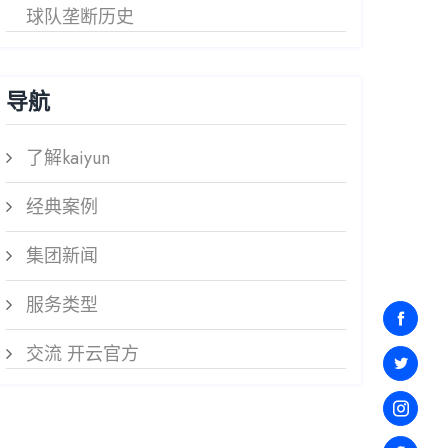
球队垄断历史
导航
了解kaiyun
经典案例
集团新闻
服务类型
交流 开云官方