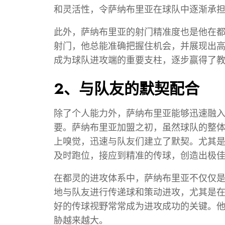
和灵活性，令萨纳布里亚在球队中逐渐承
此外，萨纳布里亚的射门精准度也是他在
射门，他总能准确把握住机会，并展现出
成为球队进攻端的重要支柱，逐步赢得了
2、与队友的默契配合
除了个人能力外，萨纳布里亚能够迅速融
要。萨纳布里亚加盟之初，虽然球队的整
上嗅觉，迅速与队友们建立了默契。尤其
及时跑位，接应到精准的传球，创造出极
在都灵的进攻体系中，萨纳布里亚不仅仅
地与队友进行传递球和策动进攻，尤其是
好的传球视野常常成为进攻成功的关键。
胁越来越大。