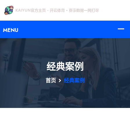
经典案例
首页
经典案例