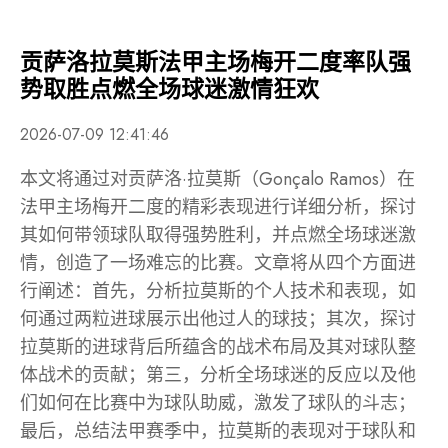
贡萨洛拉莫斯法甲主场梅开二度率队强
势取胜点燃全场球迷激情狂欢
2026-07-09 12:41:46
本文将通过对贡萨洛·拉莫斯（Gonçalo Ramos）在
法甲主场梅开二度的精彩表现进行详细分析，探讨
其如何带领球队取得强势胜利，并点燃全场球迷激
情，创造了一场难忘的比赛。文章将从四个方面进
行阐述：首先，分析拉莫斯的个人技术和表现，如
何通过两粒进球展示出他过人的球技；其次，探讨
拉莫斯的进球背后所蕴含的战术布局及其对球队整
体战术的贡献；第三，分析全场球迷的反应以及他
们如何在比赛中为球队助威，激发了球队的斗志；
最后，总结法甲赛季中，拉莫斯的表现对于球队和