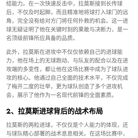
结能力。在一次快速反击中，拉莫斯接到长传球
后，不仅及时起脚，而且精准地将球打入球门的远
角，完全没有给对方门将任何扑救的机会。这一进
球无疑证明了他在关键时刻的果敢与决断力，是一
名顶级前锋所应具备的品质。
此外，拉莫斯在进攻中不仅仅依赖自己的进球能
力，他在场上的无球跑动、与队友的配合以及在进
攻端的多变性，都让他在这场比赛中成为了球队进
攻的核心。他通过自己全面的技术水平，不仅完成
了梅开二度的壮举，更为球队创造了多个进攻机
会，展示了他作为一名现代前锋的全面素质。
2、拉莫斯进球背后的战术布局
拉莫斯的两粒进球，不仅仅是个人能力的体现，还
与球队精心部署的战术息息相关。在这场比赛中，