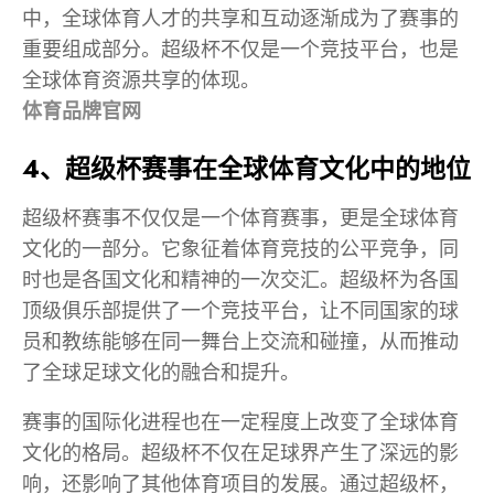
中，全球体育人才的共享和互动逐渐成为了赛事的
重要组成部分。超级杯不仅是一个竞技平台，也是
全球体育资源共享的体现。
体育品牌官网
4、超级杯赛事在全球体育文化中的地位
超级杯赛事不仅仅是一个体育赛事，更是全球体育
文化的一部分。它象征着体育竞技的公平竞争，同
时也是各国文化和精神的一次交汇。超级杯为各国
顶级俱乐部提供了一个竞技平台，让不同国家的球
员和教练能够在同一舞台上交流和碰撞，从而推动
了全球足球文化的融合和提升。
赛事的国际化进程也在一定程度上改变了全球体育
文化的格局。超级杯不仅在足球界产生了深远的影
响，还影响了其他体育项目的发展。通过超级杯，