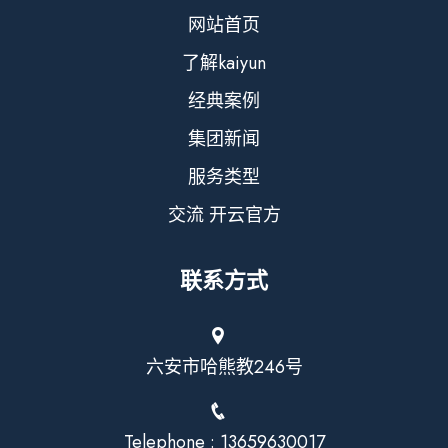
网站首页
了解kaiyun
经典案例
集团新闻
服务类型
交流 开云官方
联系方式
六安市哈熊教246号
Telephone : 13659630017