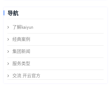
导航
了解kaiyun
经典案例
集团新闻
服务类型
交流 开云官方