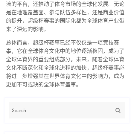
流的平台，还推动了体育市场的全球化发展。无论
是在地理覆盖面、参与队伍多样性，还是商业价值
的提升，超级杯赛事的国际化都为全球体育产业带
来了深远的影响。
总体而言，超级杯赛事已经不仅仅是一项竞技赛
事，它在全球体育文化中的地位逐渐稳固，成为了
全球体育界的重要组成部分。未来，随着全球体育
文化不断深化和全球化进程的加快，超级杯赛事必
将进一步增强其在世界体育文化中的影响力，成为
更加不可或缺的全球体育盛事。