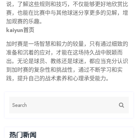
说，了解这些规则和技巧，不仅能够更好地欣赏比
赛，也能在比赛中与其他球迷分享更多的见解，增
加观赛的乐趣。
kaiyun首页
加时赛是一场智慧和毅力的较量，只有通过细致的
准备和沉着的应对，才能在这场持久战中脱颖而
出。无论是球员、教练还是球迷，都应当充分认识
到加时赛的复杂性和挑战性，通过不断学习和实
践，提升自己的战术素养和心理承受能力。
热门新闻