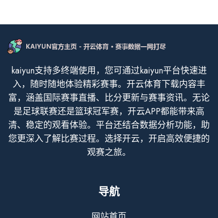
kaiyun支持多终端使用，您可通过kaiyun平台快速进
入，随时随地体验精彩赛事。开云体育下载内容丰
富，涵盖国际赛事直播、比分更新与赛事资讯。无论
是足球联赛还是篮球冠军赛，开云APP都能带来高
清、稳定的观看体验。平台还结合数据分析功能，助
您更深入了解比赛过程。选择开云，开启高效便捷的
观赛之旅。
导航
网站首页