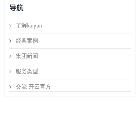
导航
了解kaiyun
经典案例
集团新闻
服务类型
交流 开云官方