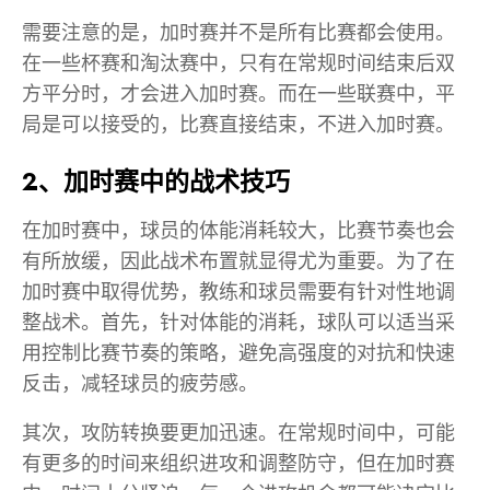
需要注意的是，加时赛并不是所有比赛都会使用。
在一些杯赛和淘汰赛中，只有在常规时间结束后双
方平分时，才会进入加时赛。而在一些联赛中，平
局是可以接受的，比赛直接结束，不进入加时赛。
2、加时赛中的战术技巧
在加时赛中，球员的体能消耗较大，比赛节奏也会
有所放缓，因此战术布置就显得尤为重要。为了在
加时赛中取得优势，教练和球员需要有针对性地调
整战术。首先，针对体能的消耗，球队可以适当采
用控制比赛节奏的策略，避免高强度的对抗和快速
反击，减轻球员的疲劳感。
其次，攻防转换要更加迅速。在常规时间中，可能
有更多的时间来组织进攻和调整防守，但在加时赛