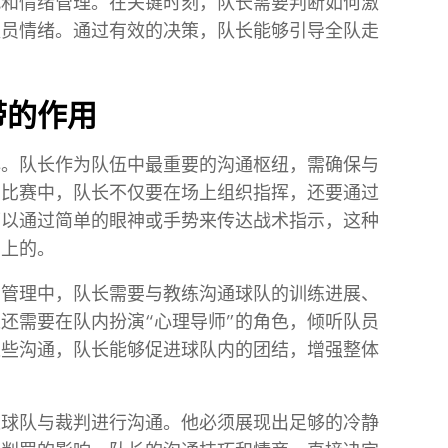
战和情绪管理。在关键时刻，队长需要判断如何激
队员情绪。通过有效的决策，队长能够引导全队走
带的作用
心。队长作为队伍中最重要的沟通枢纽，需确保与
在比赛中，队长不仅要在场上组织指挥，还要通过
可以通过简单的眼神或手势来传达战术指示，这种
础上的。
常管理中，队长需要与教练沟通球队的训练进展、
还需要在队内扮演“心理导师”的角色，倾听队员
这些沟通，队长能够促进球队内的团结，增强整体
表球队与裁判进行沟通。他必须展现出足够的冷静