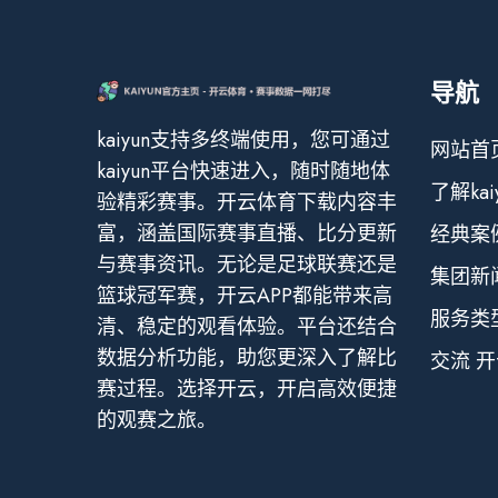
导航
kaiyun支持多终端使用，您可通过
网站首
kaiyun平台快速进入，随时随地体
了解kai
验精彩赛事。开云体育下载内容丰
富，涵盖国际赛事直播、比分更新
经典案
与赛事资讯。无论是足球联赛还是
集团新
篮球冠军赛，开云APP都能带来高
服务类
清、稳定的观看体验。平台还结合
数据分析功能，助您更深入了解比
交流 
赛过程。选择开云，开启高效便捷
的观赛之旅。