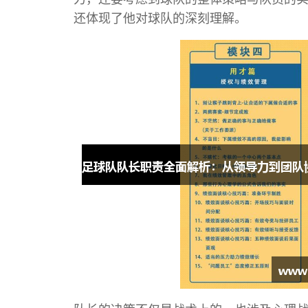
还体现了他对球队的深刻理解。