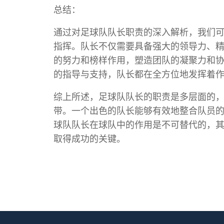
总结：
通过对足球队队长职责的深入解析，我们
指挥。队长不仅需要具备强大的领导力、
的努力和榜样作用，塑造团队的凝聚力和
的指导与支持，队长都在全方位地发挥着
综上所述，足球队队长的职责是多层面的
带。一个出色的队长能够有效地整合队员
球队队长在球队中的作用是不可替代的，
取得成功的关键。