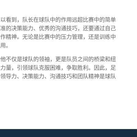
可以看到，队长在球队中的作用远超比赛中的简单
精准的决策能力、优秀的沟通技巧，还要通过自己
协作精神。无论是比赛中的压力管理，还是训练中
作用。
，他不仅是球队的领袖，更是队员之间的桥梁和纽
的力量，引领球队克服困难，争取胜利。因此，足
其领导力、决策能力、沟通技巧和团队精神是球队