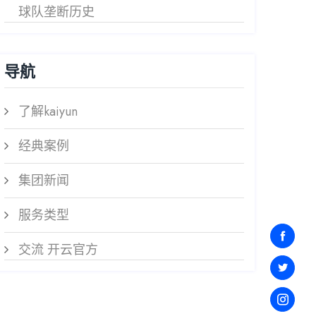
球队垄断历史
导航
了解kaiyun
经典案例
集团新闻
服务类型
交流 开云官方