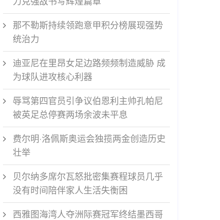
力克强敌书写辉煌篇章
那不勒斯持续领跑意甲积分榜展现强势
统治力
迪亚尼在里昂女足边路频频制造威胁 成
为球队进攻核心利器
辱骂第四官员引争议伯恩利主帅孔帕尼
被英足总停赛两场余波未平息
费尔明·洛佩斯奥运会独揽两金创造历史
壮举
贝尔纳多席尔瓦怒批密集赛程球员几乎
没有时间陪伴家人生活失衡困
西雅图海湾人夺洲际赛冠军终结墨西哥