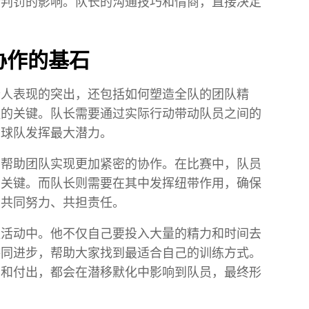
公判罚的影响。队长的沟通技巧和情商，直接决定
协作的基石
个人表现的突出，还包括如何塑造全队的团队精
胜的关键。队长需要通过实际行动带动队员之间的
助球队发挥最大潜力。
，帮助团队实现更加紧密的协作。在比赛中，队员
的关键。而队长则需要在其中发挥纽带作用，确保
到共同努力、共担责任。
队活动中。他不仅自己要投入大量的精力和时间去
共同进步，帮助大家找到最适合自己的训练方式。
力和付出，都会在潜移默化中影响到队员，最终形