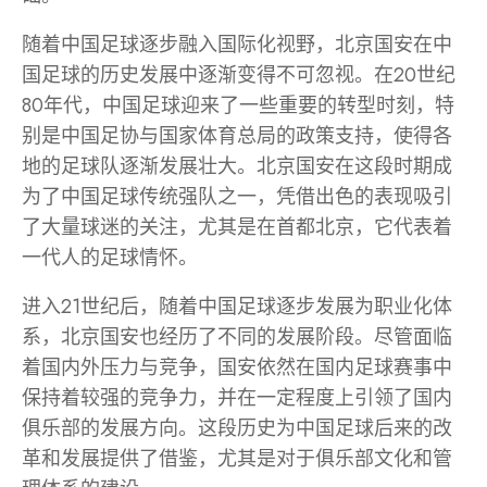
随着中国足球逐步融入国际化视野，北京国安在中
国足球的历史发展中逐渐变得不可忽视。在20世纪
80年代，中国足球迎来了一些重要的转型时刻，特
别是中国足协与国家体育总局的政策支持，使得各
地的足球队逐渐发展壮大。北京国安在这段时期成
为了中国足球传统强队之一，凭借出色的表现吸引
了大量球迷的关注，尤其是在首都北京，它代表着
一代人的足球情怀。
进入21世纪后，随着中国足球逐步发展为职业化体
系，北京国安也经历了不同的发展阶段。尽管面临
着国内外压力与竞争，国安依然在国内足球赛事中
保持着较强的竞争力，并在一定程度上引领了国内
俱乐部的发展方向。这段历史为中国足球后来的改
革和发展提供了借鉴，尤其是对于俱乐部文化和管