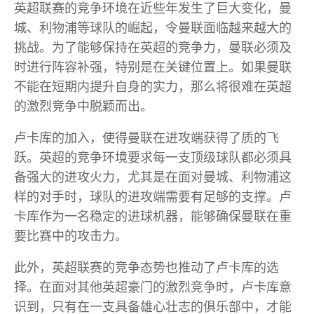
英超联赛的竞争环境在近些年发生了巨大变化，曼
城、利物浦等球队的崛起，令曼联面临越来越大的
挑战。为了能够保持在英超的竞争力，曼联必须及
时进行阵容补强，特别是在关键位置上。如果曼联
不能在短期内提升自身的实力，那么将很难在英超
的激烈竞争中脱颖而出。
卢卡库的加入，使得曼联在进攻端获得了质的飞
跃。英超的竞争环境要求每一支顶级球队都必须具
备强大的进攻火力，尤其是在面对曼城、利物浦这
样的对手时，球队的进攻端需要有足够的支撑。卢
卡库作为一名稳定的进球机器，能够确保曼联在重
要比赛中的攻击力。
此外，英超联赛的竞争态势也推动了卢卡库的选
择。在面对其他英超豪门的激烈竞争时，卢卡库意
识到，只有在一支具备雄心壮志的俱乐部中，才能