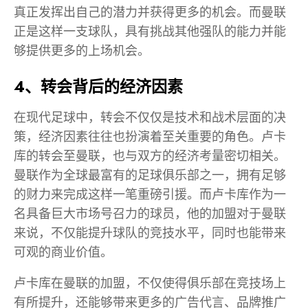
真正发挥出自己的潜力并获得更多的机会。而曼联
正是这样一支球队，具有挑战其他强队的能力并能
够提供更多的上场机会。
4、转会背后的经济因素
在现代足球中，转会不仅仅是技术和战术层面的决
策，经济因素往往也扮演着至关重要的角色。卢卡
库的转会至曼联，也与双方的经济考量密切相关。
曼联作为全球最富有的足球俱乐部之一，拥有足够
的财力来完成这样一笔重磅引援。而卢卡库作为一
名具备巨大市场号召力的球员，他的加盟对于曼联
来说，不仅能提升球队的竞技水平，同时也能带来
可观的商业价值。
卢卡库在曼联的加盟，不仅使得俱乐部在竞技场上
有所提升，还能够带来更多的广告代言、品牌推广