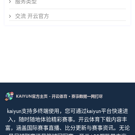
服务类型
交流 开云官方
kaiyun支持多终端使用，您可通过kaiyun平台快速进
入，随时随地体验精彩赛事。开云体育下载内容丰
富，涵盖国际赛事直播、比分更新与赛事资讯。无论