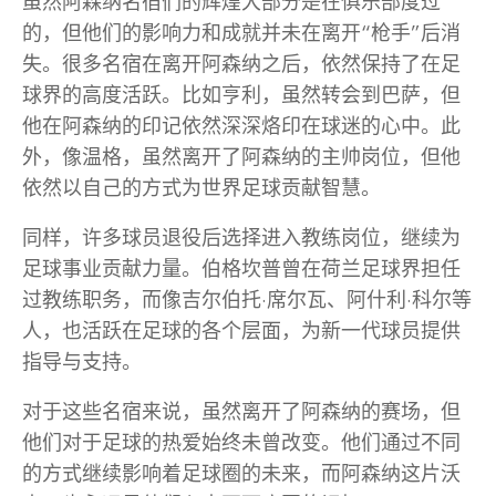
虽然阿森纳名宿们的辉煌大部分是在俱乐部度过
的，但他们的影响力和成就并未在离开“枪手”后消
失。很多名宿在离开阿森纳之后，依然保持了在足
球界的高度活跃。比如亨利，虽然转会到巴萨，但
他在阿森纳的印记依然深深烙印在球迷的心中。此
外，像温格，虽然离开了阿森纳的主帅岗位，但他
依然以自己的方式为世界足球贡献智慧。
同样，许多球员退役后选择进入教练岗位，继续为
足球事业贡献力量。伯格坎普曾在荷兰足球界担任
过教练职务，而像吉尔伯托·席尔瓦、阿什利·科尔等
人，也活跃在足球的各个层面，为新一代球员提供
指导与支持。
对于这些名宿来说，虽然离开了阿森纳的赛场，但
他们对于足球的热爱始终未曾改变。他们通过不同
的方式继续影响着足球圈的未来，而阿森纳这片沃