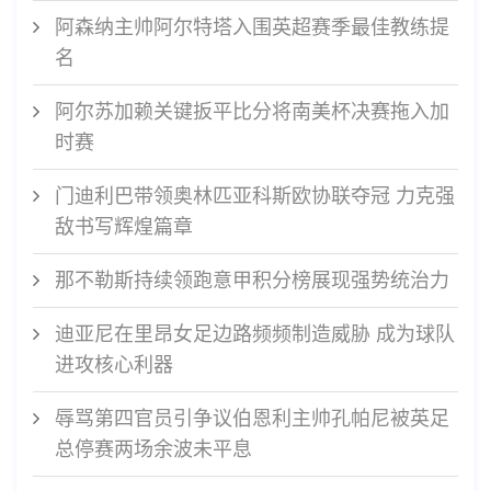
阿森纳主帅阿尔特塔入围英超赛季最佳教练提
名
阿尔苏加赖关键扳平比分将南美杯决赛拖入加
时赛
门迪利巴带领奥林匹亚科斯欧协联夺冠 力克强
敌书写辉煌篇章
那不勒斯持续领跑意甲积分榜展现强势统治力
迪亚尼在里昂女足边路频频制造威胁 成为球队
进攻核心利器
辱骂第四官员引争议伯恩利主帅孔帕尼被英足
总停赛两场余波未平息