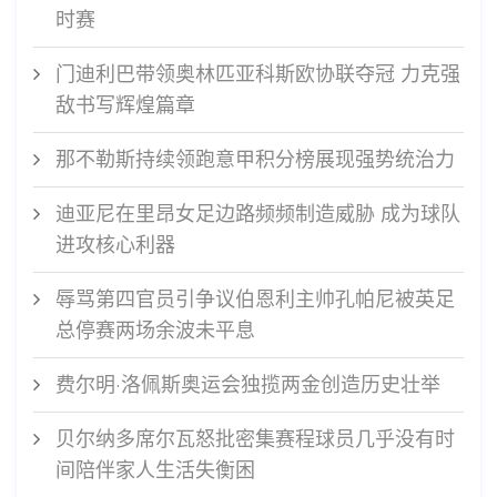
时赛
门迪利巴带领奥林匹亚科斯欧协联夺冠 力克强
敌书写辉煌篇章
那不勒斯持续领跑意甲积分榜展现强势统治力
迪亚尼在里昂女足边路频频制造威胁 成为球队
进攻核心利器
辱骂第四官员引争议伯恩利主帅孔帕尼被英足
总停赛两场余波未平息
费尔明·洛佩斯奥运会独揽两金创造历史壮举
贝尔纳多席尔瓦怒批密集赛程球员几乎没有时
间陪伴家人生活失衡困