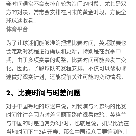
赛时间通常不会安排在较为冷门的时段，尤其是双
方的对决，常常会安排在周末的黄金时段，方便全
球球迷收看。
体育平台
为了让球迷们能够准确把握比赛时间，英超联赛也
会定期对赛程进行确认和更新，特别是在赛季中
期，由于多项赛事的调整，比赛时间可能会发生变
化。因此，了解球队的赛程安排，不仅可以帮助球
迷做好观赛计划，还能提前关注可能的变动情况。
2、比赛时间与时差问题
对于中国等地的球迷来说，利物浦与阿森纳的比赛
时间往往会因为时差问题而影响观看体验。英格兰
与中国的时差通常为8小时，也就是说，如果比赛在
当地时间下午3点开赛，那么中国观众需要等到晚上