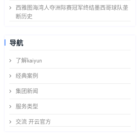
西雅图海湾人夺洲际赛冠军终结墨西哥球队垄
断历史
导航
了解kaiyun
经典案例
集团新闻
服务类型
交流 开云官方