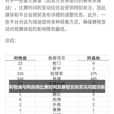
对于一些重大赛事（如双方竞争激烈的赛季关键
战），比赛时间的变动往往会受到特别关注，因此
媒体和平台会提前发布详细的调整信息。此外，一
些平台也会为球迷提供多种观看方式，确保赛程变
动对观赛体验的影响降到最低。
总结：