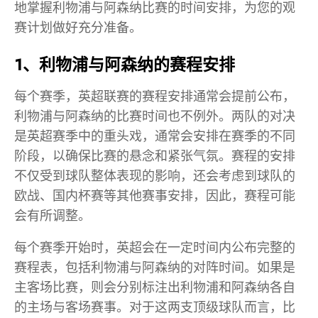
地掌握利物浦与阿森纳比赛的时间安排，为您的观
赛计划做好充分准备。
1、利物浦与阿森纳的赛程安排
每个赛季，英超联赛的赛程安排通常会提前公布，
利物浦与阿森纳的比赛时间也不例外。两队的对决
是英超赛季中的重头戏，通常会安排在赛季的不同
阶段，以确保比赛的悬念和紧张气氛。赛程的安排
不仅受到球队整体表现的影响，还会考虑到球队的
欧战、国内杯赛等其他赛事安排，因此，赛程可能
会有所调整。
每个赛季开始时，英超会在一定时间内公布完整的
赛程表，包括利物浦与阿森纳的对阵时间。如果是
主客场比赛，则会分别标注出利物浦和阿森纳各自
的主场与客场赛事。对于这两支顶级球队而言，比